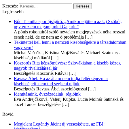
Keresés:
Legfrissebb
Bőd Titanilla sportújságíró: „Amikor eljöttem az Új Szóból,
úgy éreztem magam, mint Gagarin”
A pónis rokonairól szóló névtelen megjegyzések néha rosszul
esnek neki, de ez nem az ő problémája
[…]
Tekintettel kell lenni a nemzeti kisebbségekre a társadalomban
vagy sem?
Michal Vašečka, Kristína Mojžišová és Michael Szatmary a
kisebbségi médiáról
[…]
Koszorús Rita képzőművész: Szlovákiában a kisebb közeg
nagyob rivalizálással jár
Beszélgetés Koszorús Ritával
[…]
Ravasz Ábel: Ha az állam nem tudja feltérképezni a
kisebbségeit, nem tud segíteni rajtuk
Beszélgetés Ravasz Ábel szociológussal
[…]
Identitásaink, évszázadaink, régióink
Eva Andrejčáková, Valerij Kupka, Lucia Molnár Satinská és
Jozef Tancer beszélgetése
[…]
Rövid
Megjelent Legéndy Jácint új verseskötete, az FBI: