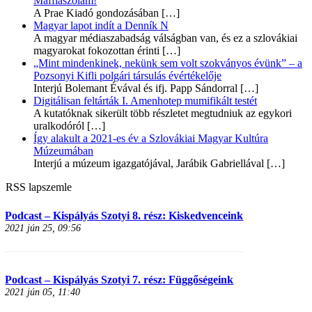
Maffiaszólam!
A Prae Kiadó gondozásában
[…]
Magyar lapot indít a Denník N
A magyar médiaszabadság válságban van, és ez a szlovákiai
magyarokat fokozottan érinti
[…]
„Mint mindenkinek, nekünk sem volt szokványos évünk” – a
Pozsonyi Kifli polgári társulás évértékelője
Interjú Bolemant Évával és ifj. Papp Sándorral
[…]
Digitálisan feltárták I. Amenhotep mumifikált testét
A kutatóknak sikerült több részletet megtudniuk az egykori
uralkodóról
[…]
Így alakult a 2021-es év a Szlovákiai Magyar Kultúra
Múzeumában
Interjú a múzeum igazgatójával, Jarábik Gabriellával
[…]
RSS lapszemle
Podcast – Kispályás Szotyi 8. rész: Kiskedvenceink
2021 jún 25, 09:56
Podcast – Kispályás Szotyi 7. rész: Függőségeink
2021 jún 05, 11:40