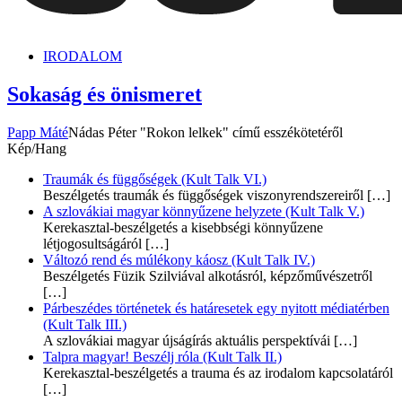
dunszt.sk
kultmag
IRODALOM
Sokaság és önismeret
Papp Máté
Nádas Péter "Rokon lelkek" című esszékötetéről
Kép/Hang
Traumák és függőségek (Kult Talk VI.)
Beszélgetés traumák és függőségek viszonyrendszereiről
[…]
A szlovákiai magyar könnyűzene helyzete (Kult Talk V.)
Kerekasztal-beszélgetés a kisebbségi könnyűzene
létjogosultságáról
[…]
Változó rend és múlékony káosz (Kult Talk IV.)
Beszélgetés Füzik Szilviával alkotásról, képzőművészetről
[…]
Párbeszédes történetek és határesetek egy nyitott médiatérben
(Kult Talk III.)
A szlovákiai magyar újságírás aktuális perspektívái
[…]
Talpra magyar! Beszélj róla (Kult Talk II.)
Kerekasztal-beszélgetés a trauma és az irodalom kapcsolatáról
[…]