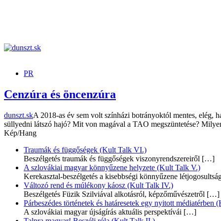
dunszt.sk
kultmag
PR
Cenzúra és öncenzúra
dunszt.sk
A 2018-as év sem volt színházi botrányoktól mentes, elég, 
süllyedni látszó hajó? Mit von magával a TAO megszüntetése? Milye
Kép/Hang
Traumák és függőségek (Kult Talk VI.)
Beszélgetés traumák és függőségek viszonyrendszereiről
[…]
A szlovákiai magyar könnyűzene helyzete (Kult Talk V.)
Kerekasztal-beszélgetés a kisebbségi könnyűzene létjogosultsá
Változó rend és múlékony káosz (Kult Talk IV.)
Beszélgetés Füzik Szilviával alkotásról, képzőművészetről
[…]
Párbeszédes történetek és határesetek egy nyitott médiatérben (K
A szlovákiai magyar újságírás aktuális perspektívái
[…]
Talpra magyar! Beszélj róla (Kult Talk II.)