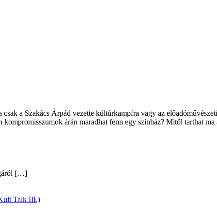
ha csak a Szakács Árpád vezette kúltúrkampfra vagy az előadóművészeti-
n kompromisszumok árán maradhat fenn egy színház? Mitől tarthat ma a
gáról
[…]
ult Talk III.)