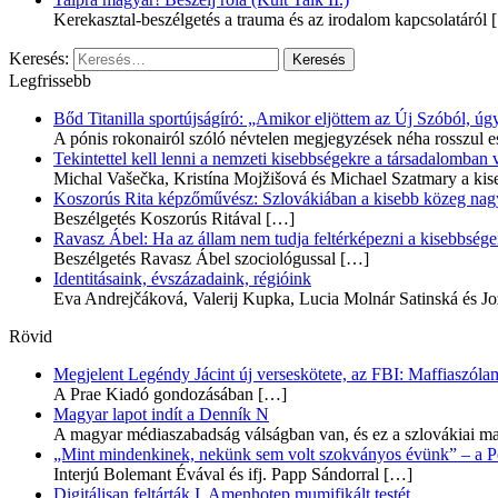
Kerekasztal-beszélgetés a trauma és az irodalom kapcsolatáról
[
Keresés:
Legfrissebb
Bőd Titanilla sportújságíró: „Amikor eljöttem az Új Szóból, 
A pónis rokonairól szóló névtelen megjegyzések néha rosszul e
Tekintettel kell lenni a nemzeti kisebbségekre a társadalomban
Michal Vašečka, Kristína Mojžišová és Michael Szatmary a kis
Koszorús Rita képzőművész: Szlovákiában a kisebb közeg nagyo
Beszélgetés Koszorús Ritával
[…]
Ravasz Ábel: Ha az állam nem tudja feltérképezni a kisebbségeit
Beszélgetés Ravasz Ábel szociológussal
[…]
Identitásaink, évszázadaink, régióink
Eva Andrejčáková, Valerij Kupka, Lucia Molnár Satinská és Jo
Rövid
Megjelent Legéndy Jácint új verseskötete, az FBI: Maffiaszóla
A Prae Kiadó gondozásában
[…]
Magyar lapot indít a Denník N
A magyar médiaszabadság válságban van, és ez a szlovákiai ma
„Mint mindenkinek, nekünk sem volt szokványos évünk” – a Pozs
Interjú Bolemant Évával és ifj. Papp Sándorral
[…]
Digitálisan feltárták I. Amenhotep mumifikált testét