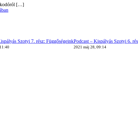
alkodóról
[…]
ában
ispályás Szotyi 7. rész: Függőségeink
Podcast – Kispályás Szotyi 6. ré
 11:40
2021 máj 28, 09:14