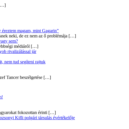
…]
úgy éreztem magam, mint Gagarin”
snek neki, de ez nem az ő problémája
[…]
 vagy sem?
ebbségi médiáról
[…]
b rivalizálással jár
, nem tud segíteni rajtuk
zef Tancer beszélgetése
[…]
m!
gyarokat fokozottan érinti
[…]
onyi Kifli polgári társulás évértékelője