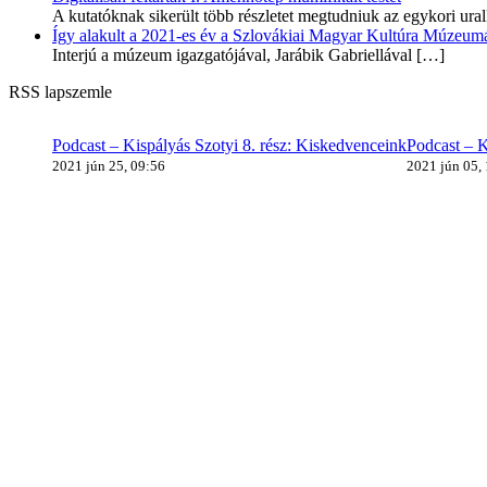
A kutatóknak sikerült több részletet megtudniuk az egykori ur
Így alakult a 2021-es év a Szlovákiai Magyar Kultúra Múzeum
Interjú a múzeum igazgatójával, Jarábik Gabriellával
[…]
RSS lapszemle
Podcast – Kispályás Szotyi 8. rész: Kiskedvenceink
Podcast – K
2021 jún 25, 09:56
2021 jún 05,