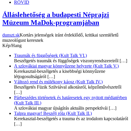
RÖVID
Álláslehetőség a budapesti Néprajzi
Múzeum MaDok-programjában
dunszt.sk
Kortárs jelenségek iránt érdeklődő, kritikai szemléletű
muzeológust keresnek
Kép/Hang
Traumák és függőségek (Kult Talk VI.)
Beszélgetés traumák és függőségek viszonyrendszereiről
[…]
A szlovákiai magyar könnyűzene helyzete (Kult Talk V.)
Kerekasztal-beszélgetés a kisebbségi könnyűzene
létjogosultságáról
[…]
Változó rend és múlékony káosz (Kult Talk IV.)
Beszélgetés Füzik Szilviával alkotásról, képzőművészetről
[…]
Párbeszédes történetek és határesetek egy nyitott médiatérben
(Kult Talk III.)
A szlovákiai magyar újságírás aktuális perspektívái
[…]
Talpra magyar! Beszélj róla (Kult Talk II.)
Kerekasztal-beszélgetés a trauma és az irodalom kapcsolatáról
[…]