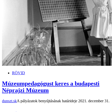
RÖVID
Múzeumpedagógust keres a budapesti
Néprajzi Múzeum
dunszt.sk
A pályázatok benyújtásának határideje 2021. december 31.