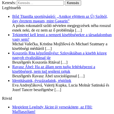
Keresés:
Legfrissebb
Bőd Titanilla sportújságíró: „Amikor eljöttem az Új Szóból,
úgy éreztem magam, mint Gagarin”
A pónis rokonairól szóló névtelen megjegyzések néha rosszul
esnek neki, de ez nem az ő problémája
[…]
Tekintettel kell lenni a nemzeti kisebbségekre a társadalomban
vagy sem?
Michal Vašečka, Kristína Mojžišová és Michael Szatmary a
kisebbségi médiáról
[…]
Koszorús Rita képzőművész: Szlovákiában a kisebb közeg
nagyob rivalizálással jár
Beszélgetés Koszorús Ritával
[…]
Ravasz Ábel: Ha az állam nem tudja feltérképezni a
kisebbségeit, nem tud segíteni rajtuk
Beszélgetés Ravasz Ábel szociológussal
[…]
Identitásaink, évszázadaink, régióink
Eva Andrejčáková, Valerij Kupka, Lucia Molnár Satinská és
Jozef Tancer beszélgetése
[…]
Rövid
Megjelent Legéndy Jácint új verseskötete, az FBI:
Maffiaszólam!