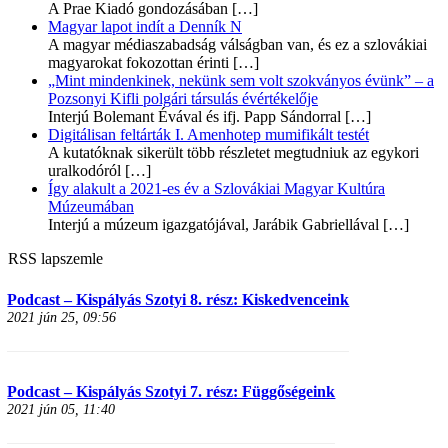
A Prae Kiadó gondozásában
[…]
Magyar lapot indít a Denník N
A magyar médiaszabadság válságban van, és ez a szlovákiai
magyarokat fokozottan érinti
[…]
„Mint mindenkinek, nekünk sem volt szokványos évünk” – a
Pozsonyi Kifli polgári társulás évértékelője
Interjú Bolemant Évával és ifj. Papp Sándorral
[…]
Digitálisan feltárták I. Amenhotep mumifikált testét
A kutatóknak sikerült több részletet megtudniuk az egykori
uralkodóról
[…]
Így alakult a 2021-es év a Szlovákiai Magyar Kultúra
Múzeumában
Interjú a múzeum igazgatójával, Jarábik Gabriellával
[…]
RSS lapszemle
Podcast – Kispályás Szotyi 8. rész: Kiskedvenceink
2021 jún 25, 09:56
Podcast – Kispályás Szotyi 7. rész: Függőségeink
2021 jún 05, 11:40