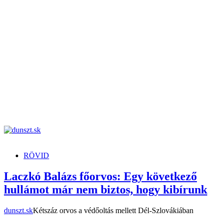
dunszt.sk
kultmag
RÖVID
Laczkó Balázs főorvos: Egy következő
hullámot már nem biztos, hogy kibírunk
dunszt.sk
Kétszáz orvos a védőoltás mellett Dél-Szlovákiában