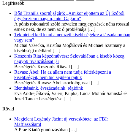
Legfrissebb
Bőd Titanilla sportújságíró: „Amikor eljöttem az Új Szóból,
úgy éreztem magam, mint Gagarin”
A pónis rokonairól szóló névtelen megjegyzések néha rosszul
esnek neki, de ez nem az ő problémája
[…]
Tekintettel kell lenni a nemzeti kisebbségekre a társadalomban
vagy sem?
Michal Vašečka, Kristína Mojžišová és Michael Szatmary a
kisebbségi médiáról
[…]
Koszorús Rita képzőművész: Szlovákiában a kisebb közeg
nagyob rivalizálással jár
Beszélgetés Koszorús Ritával
[…]
Ravasz Ábel: Ha az állam nem tudja feltérképezni a
kisebbségeit, nem tud segíteni rajtuk
Beszélgetés Ravasz Ábel szociológussal
[…]
Identitásaink, évszázadaink, régióink
Eva Andrejčáková, Valerij Kupka, Lucia Molnár Satinská és
Jozef Tancer beszélgetése
[…]
Rövid
Megjelent Legéndy Jácint új verseskötete, az FBI:
Maffiaszólam!
A Prae Kiadó gondozásában
[…]