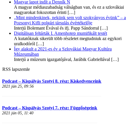
Magyar lapot indít a Denník N
A magyar médiaszabadság válságban van, és ez a szlovákiai
magyarokat fokozottan érinti
[…]
„Mint mindenkinek, nekünk sem volt szokványos évünk” – a
Pozsonyi Kifli polgári társulás évértékelője
Interjú Bolemant Évával és ifj. Papp Sándorral
[…]
Digitálisan feltárták I. Amenhotep mumifikált testét
A kutatóknak sikerült több részletet megtudniuk az egykori
uralkodóról
[…]
Így alakult a 2021-es év a Szlovákiai Magyar Kultúra
Múzeumában
Interjú a múzeum igazgatójával, Jarábik Gabriellával
[…]
RSS lapszemle
Podcast – Kispályás Szotyi 8. rész: Kiskedvenceink
2021 jún 25, 09:56
Podcast – Kispályás Szotyi 7. rész: Függőségeink
2021 jún 05, 11:40