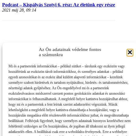
Podcast – Kispályás Szotyi 6. rész: Az életünk egy része
2021 máj 28, 09:14
Az Ön adatainak védelme fontos
a számunkra
Mi és a partnereink információkat – például sütiket – tárolunk egy eszközön vagy
hozzáférünk az eszközön tárolt információkhoz, és személyes adatokat – például
egyedi azonosítókat és az eszköz által küldött alapvető információkat – kezelünk
személyre szabott hirdetések és tartalom nyújtásához, hirdetés- és tartalomméréshez,
nézettségi adatok gyűjtéséhez. Az Ön engedélyével mi és a partnereink
eszközleolvasásos módszerrel szerzett pontos geolokációs adatokat és azonosítási
információkat is felhasználhatunk. A megfelelő helyre kattintva hozzájárulhat ahhoz,
hogy mi és a partnereink a fent leírtak szerint adatkezelést végezzünk. Másik
lehetőségként a megfelelő helyre kattintva elutasíthatja a hozzájárulást, vagy a
hozzájárulás megadása előtt részletesebb információkhoz juthat, és megváltoztathatja
beállításait. Felhívjuk figyelmét, hogy személyes adatainak bizonyos kezeléséhez nem
feltétlenül szükséges az Ön hozzájárulása, de jogában áll tiltakozni az ilyen jellegű
adatkezelés ellen. A beállításai csak erre a weboldalra érvényesek. Erre a webhelyre