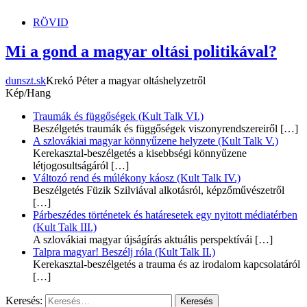
RÖVID
Mi a gond a magyar oltási politikával?
dunszt.sk
Krekó Péter a magyar oltáshelyzetről
Kép/Hang
Traumák és függőségek (Kult Talk VI.)
Beszélgetés traumák és függőségek viszonyrendszereiről
[…]
A szlovákiai magyar könnyűzene helyzete (Kult Talk V.)
Kerekasztal-beszélgetés a kisebbségi könnyűzene
létjogosultságáról
[…]
Változó rend és múlékony káosz (Kult Talk IV.)
Beszélgetés Füzik Szilviával alkotásról, képzőművészetről
[…]
Párbeszédes történetek és határesetek egy nyitott médiatérben
(Kult Talk III.)
A szlovákiai magyar újságírás aktuális perspektívái
[…]
Talpra magyar! Beszélj róla (Kult Talk II.)
Kerekasztal-beszélgetés a trauma és az irodalom kapcsolatáról
[…]
Keresés: