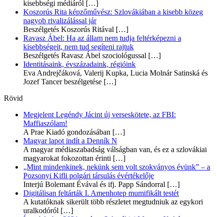
kisebbségi médiáról
[…]
Koszorús Rita képzőművész: Szlovákiában a kisebb közeg
nagyob rivalizálással jár
Beszélgetés Koszorús Ritával
[…]
Ravasz Ábel: Ha az állam nem tudja feltérképezni a
kisebbségeit, nem tud segíteni rajtuk
Beszélgetés Ravasz Ábel szociológussal
[…]
Identitásaink, évszázadaink, régióink
Eva Andrejčáková, Valerij Kupka, Lucia Molnár Satinská és
Jozef Tancer beszélgetése
[…]
Rövid
Megjelent Legéndy Jácint új verseskötete, az FBI:
Maffiaszólam!
A Prae Kiadó gondozásában
[…]
Magyar lapot indít a Denník N
A magyar médiaszabadság válságban van, és ez a szlovákiai
magyarokat fokozottan érinti
[…]
„Mint mindenkinek, nekünk sem volt szokványos évünk” – a
Pozsonyi Kifli polgári társulás évértékelője
Interjú Bolemant Évával és ifj. Papp Sándorral
[…]
Digitálisan feltárták I. Amenhotep mumifikált testét
A kutatóknak sikerült több részletet megtudniuk az egykori
uralkodóról
[…]