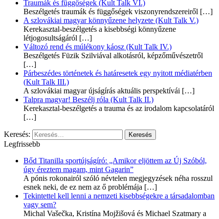
Traumák és függőségek (Kult Talk VI.)
Beszélgetés traumák és függőségek viszonyrendszereiről
[…]
A szlovákiai magyar könnyűzene helyzete (Kult Talk V.)
Kerekasztal-beszélgetés a kisebbségi könnyűzene
létjogosultságáról
[…]
Változó rend és múlékony káosz (Kult Talk IV.)
Beszélgetés Füzik Szilviával alkotásról, képzőművészetről
[…]
Párbeszédes történetek és határesetek egy nyitott médiatérben
(Kult Talk III.)
A szlovákiai magyar újságírás aktuális perspektívái
[…]
Talpra magyar! Beszélj róla (Kult Talk II.)
Kerekasztal-beszélgetés a trauma és az irodalom kapcsolatáról
[…]
Keresés:
Legfrissebb
Bőd Titanilla sportújságíró: „Amikor eljöttem az Új Szóból,
úgy éreztem magam, mint Gagarin”
A pónis rokonairól szóló névtelen megjegyzések néha rosszul
esnek neki, de ez nem az ő problémája
[…]
Tekintettel kell lenni a nemzeti kisebbségekre a társadalomban
vagy sem?
Michal Vašečka, Kristína Mojžišová és Michael Szatmary a