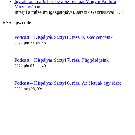
Így alakult a 2021-es év a Szlovákiai Magyar Kultúra
Múzeumában
Interjú a múzeum igazgatójával, Jarábik Gabriellával
[…]
RSS lapszemle
Podcast – Kispályás Szotyi 8. rész: Kiskedvenceink
2021 jún 25, 09:56
Podcast – Kispályás Szotyi 7. rész: Függőségeink
2021 jún 05, 11:40
Podcast – Kispályás Szotyi 6. rész: Az életünk egy része
2021 máj 28, 09:14