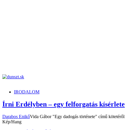
dunszt.sk
kultmag
IRODALOM
Írni Erdélyben – egy felforgatás kísérlete
Darabos Enikő
Vida Gábor "Egy dadogás története" című kötetéről
Kép/Hang