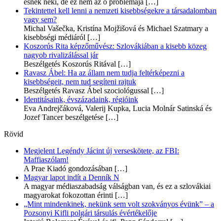
esnek neki, de ez nem az ő problémája
[…]
Tekintettel kell lenni a nemzeti kisebbségekre a társadalomban
vagy sem?
Michal Vašečka, Kristína Mojžišová és Michael Szatmary a
kisebbségi médiáról
[…]
Koszorús Rita képzőművész: Szlovákiában a kisebb közeg
nagyob rivalizálással jár
Beszélgetés Koszorús Ritával
[…]
Ravasz Ábel: Ha az állam nem tudja feltérképezni a
kisebbségeit, nem tud segíteni rajtuk
Beszélgetés Ravasz Ábel szociológussal
[…]
Identitásaink, évszázadaink, régióink
Eva Andrejčáková, Valerij Kupka, Lucia Molnár Satinská és
Jozef Tancer beszélgetése
[…]
Rövid
Megjelent Legéndy Jácint új verseskötete, az FBI:
Maffiaszólam!
A Prae Kiadó gondozásában
[…]
Magyar lapot indít a Denník N
A magyar médiaszabadság válságban van, és ez a szlovákiai
magyarokat fokozottan érinti
[…]
„Mint mindenkinek, nekünk sem volt szokványos évünk” – a
Pozsonyi Kifli polgári társulás évértékelője