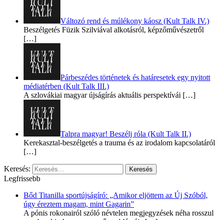
Változó rend és múlékony káosz (Kult Talk IV.)
Beszélgetés Füzik Szilviával alkotásról, képzőművészetről
[…]
Párbeszédes történetek és határesetek egy nyitott
médiatérben (Kult Talk III.)
A szlovákiai magyar újságírás aktuális perspektívái
[…]
Talpra magyar! Beszélj róla (Kult Talk II.)
Kerekasztal-beszélgetés a trauma és az irodalom kapcsolatáról
[…]
Keresés:
Legfrissebb
Bőd Titanilla sportújságíró: „Amikor eljöttem az Új Szóból,
úgy éreztem magam, mint Gagarin”
A pónis rokonairól szóló névtelen megjegyzések néha rosszul