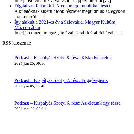
Interjú Bolemant Évával és ifj. Papp Sándorral
[…]
Digitálisan feltárták I. Amenhotep mumifikált testét
A kutatóknak sikerült több részletet megtudniuk az egykori
uralkodóról
[…]
Így alakult a 2021-es év a Szlovákiai Magyar Kultúra
Múzeumában
Interjú a múzeum igazgatójával, Jarábik Gabriellával
[…]
RSS lapszemle
Podcast – Kispályás Szotyi 8. rész: Kiskedvenceink
2021 jún 25, 09:56
Podcast – Kispályás Szotyi 7. rész: Függőségeink
2021 jún 05, 11:40
Podcast – Kispályás Szotyi 6. rész: Az életünk egy része
2021 máj 28, 09:14