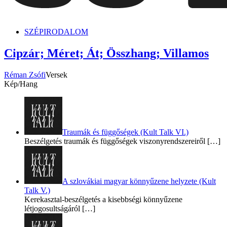
dunszt.sk
kultmag
SZÉPIRODALOM
Cipzár; Méret; Át; Összhang; Villamos
Réman Zsófi
Versek
Kép/Hang
Traumák és függőségek (Kult Talk VI.)
Beszélgetés traumák és függőségek viszonyrendszereiről
[…]
A szlovákiai magyar könnyűzene helyzete (Kult
Talk V.)
Kerekasztal-beszélgetés a kisebbségi könnyűzene
létjogosultságáról
[…]