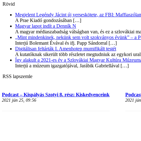
Rövid
Megjelent Legéndy Jácint új verseskötete, az FBI: Maffiaszóla
A Prae Kiadó gondozásában
[…]
Magyar lapot indít a Denník N
A magyar médiaszabadság válságban van, és ez a szlovákiai ma
„Mint mindenkinek, nekünk sem volt szokványos évünk” – a Pozs
Interjú Bolemant Évával és ifj. Papp Sándorral
[…]
Digitálisan feltárták I. Amenhotep mumifikált testét
A kutatóknak sikerült több részletet megtudniuk az egykori ur
Így alakult a 2021-es év a Szlovákiai Magyar Kultúra Múzeum
Interjú a múzeum igazgatójával, Jarábik Gabriellával
[…]
RSS lapszemle
Podcast – Kispályás Szotyi 8. rész: Kiskedvenceink
Podcast
2021 jún 25, 09:56
2021 jún