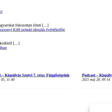
m!
gyarokat fokozottan érinti
[…]
onyi Kifli polgári társulás évértékelője
alkodóról
[…]
ában
 – Kispályás Szotyi 7. rész: Függőségeink
Podcast – Kispályá
 05, 11:40
2021 máj 28, 09:14