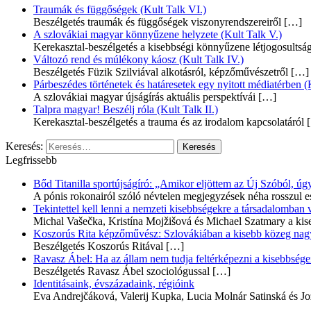
Traumák és függőségek (Kult Talk VI.)
Beszélgetés traumák és függőségek viszonyrendszereiről
[…]
A szlovákiai magyar könnyűzene helyzete (Kult Talk V.)
Kerekasztal-beszélgetés a kisebbségi könnyűzene létjogosultsá
Változó rend és múlékony káosz (Kult Talk IV.)
Beszélgetés Füzik Szilviával alkotásról, képzőművészetről
[…]
Párbeszédes történetek és határesetek egy nyitott médiatérben (K
A szlovákiai magyar újságírás aktuális perspektívái
[…]
Talpra magyar! Beszélj róla (Kult Talk II.)
Kerekasztal-beszélgetés a trauma és az irodalom kapcsolatáról
[
Keresés:
Legfrissebb
Bőd Titanilla sportújságíró: „Amikor eljöttem az Új Szóból, 
A pónis rokonairól szóló névtelen megjegyzések néha rosszul e
Tekintettel kell lenni a nemzeti kisebbségekre a társadalomban
Michal Vašečka, Kristína Mojžišová és Michael Szatmary a kis
Koszorús Rita képzőművész: Szlovákiában a kisebb közeg nagyo
Beszélgetés Koszorús Ritával
[…]
Ravasz Ábel: Ha az állam nem tudja feltérképezni a kisebbségeit
Beszélgetés Ravasz Ábel szociológussal
[…]
Identitásaink, évszázadaink, régióink
Eva Andrejčáková, Valerij Kupka, Lucia Molnár Satinská és Jo