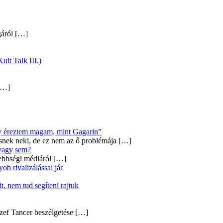
gáról
[…]
ult Talk III.)
…]
úgy éreztem magam, mint Gagarin”
snek neki, de ez nem az ő problémája
[…]
 vagy sem?
ebbségi médiáról
[…]
b rivalizálással jár
, nem tud segíteni rajtuk
zef Tancer beszélgetése
[…]