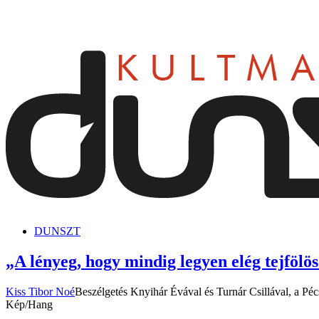
dunszt.sk
kultmag
DUNSZT
„A lényeg, hogy mindig legyen elég tejfölö
Kiss Tibor Noé
Beszélgetés Knyihár Évával és Turnár Csillával, a Pécs
Kép/Hang