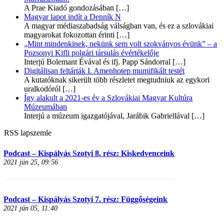
A Prae Kiadó gondozásában
[…]
Magyar lapot indít a Denník N
A magyar médiaszabadság válságban van, és ez a szlovákiai
magyarokat fokozottan érinti
[…]
„Mint mindenkinek, nekünk sem volt szokványos évünk” – a
Pozsonyi Kifli polgári társulás évértékelője
Interjú Bolemant Évával és ifj. Papp Sándorral
[…]
Digitálisan feltárták I. Amenhotep mumifikált testét
A kutatóknak sikerült több részletet megtudniuk az egykori
uralkodóról
[…]
Így alakult a 2021-es év a Szlovákiai Magyar Kultúra
Múzeumában
Interjú a múzeum igazgatójával, Jarábik Gabriellával
[…]
RSS lapszemle
Podcast – Kispályás Szotyi 8. rész: Kiskedvenceink
2021 jún 25, 09:56
Podcast – Kispályás Szotyi 7. rész: Függőségeink
2021 jún 05, 11:40