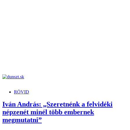
dunszt.sk
kultmag
RÖVID
Iván András: „Szeretnénk a felvidéki
népzenét minél több embernek
megmutatni”