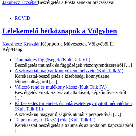
Jakubecz Erzsébet
Beszélgetés a Pósfa zenekar brácsásával
RÖVID
Lélekemelő hétköznapok a Völgyben
Kacsinecz Krisztián
Képriport a Művészetek Völgyéből II.
Kép/Hang
Traumák és függőségek (Kult Talk VI.)
Beszélgetés traumák és függőségek viszonyrendszereiről
[…]
A szlovákiai magyar könnyűzene helyzete (Kult Talk V.)
Kerekasztal-beszélgetés a kisebbségi könnyűzene
létjogosultságáról
[…]
Változó rend és múlékony káosz (Kult Talk IV.)
Beszélgetés Füzik Szilviával alkotásról, képzőművészetről
[…]
Párbeszédes történetek és határesetek egy nyitott médiatérben
(Kult Talk III.)
A szlovákiai magyar újságírás aktuális perspektívái
[…]
Talpra magyar! Beszélj róla (Kult Talk II.)
Kerekasztal-beszélgetés a trauma és az irodalom kapcsolatáról
[…]