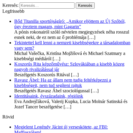
Keresés:
Legfrissebb
Bőd Titanilla sportújságíró: „Amikor eljöttem az Új Szóból,
úgy éreztem magam, mint Gagarin”
A pónis rokonairól szóló névtelen megjegyzések néha rosszul
esnek neki, de ez nem az ő problémája
[…]
Tekintettel kell lenni a nemzeti kisebbségekre a társadalomban
vagy sem?
Michal Vašečka, Kristína Mojžišová és Michael Szatmary a
kisebbségi médiáról
[…]
Koszorús Rita képzőművész: Szlovákiában a kisebb közeg
nagyob rivalizálással jár
Beszélgetés Koszorús Ritával
[…]
Ravasz Ábel: Ha az állam nem tudja feltérképezni a
kisebbségeit, nem tud segíteni rajtuk
Beszélgetés Ravasz Ábel szociológussal
[…]
Identitásaink, évszázadaink, régióink
Eva Andrejčáková, Valerij Kupka, Lucia Molnár Satinská és
Jozef Tancer beszélgetése
[…]
Rövid
Megjelent Legéndy Jácint új verseskötete, az FBI:
Maffiaszólam!