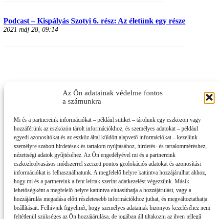
Podcast – Kispályás Szotyi 6. rész: Az életünk egy része
2021 máj 28, 09:14
Az Ön adatainak védelme fontos
a számunkra
Mi és a partnereink információkat – például sütiket – tárolunk egy eszközön vagy
hozzáférünk az eszközön tárolt információkhoz, és személyes adatokat – például
egyedi azonosítókat és az eszköz által küldött alapvető információkat – kezelünk
személyre szabott hirdetések és tartalom nyújtásához, hirdetés- és tartalomméréshez,
nézettségi adatok gyűjtéséhez. Az Ön engedélyével mi és a partnereink
eszközleolvasásos módszerrel szerzett pontos geolokációs adatokat és azonosítási
információkat is felhasználhatunk. A megfelelő helyre kattintva hozzájárulhat ahhoz,
hogy mi és a partnereink a fent leírtak szerint adatkezelést végezzünk. Másik
lehetőségként a megfelelő helyre kattintva elutasíthatja a hozzájárulást, vagy a
hozzájárulás megadása előtt részletesebb információkhoz juthat, és megváltoztathatja
beállításait. Felhívjuk figyelmét, hogy személyes adatainak bizonyos kezeléséhez nem
feltétlenül szükséges az Ön hozzájárulása, de jogában áll tiltakozni az ilyen jellegű