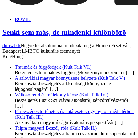
dunszt.sk
kultmag
RÖVID
Senki sem más, de mindenki különböző
dunszt.sk
Negyedik alkalommal rendezik meg a Humen Fesztivált,
Budapest LMBTQ kulturális eseményét
Kép/Hang
Traumák és függőségek (Kult Talk VI.)
Beszélgetés traumák és függőségek viszonyrendszereiről
[…]
A szlovákiai magyar könnyűzene helyzete (Kult Talk V.)
Kerekasztal-beszélgetés a kisebbségi könnyűzene
létjogosultságáról
[…]
Változó rend és múlékony káosz (Kult Talk IV.)
Beszélgetés Füzik Szilviával alkotásról, képzőművészetről
[…]
Párbeszédes történetek és határesetek egy nyitott médiatérben
(Kult Talk III.)
A szlovákiai magyar újságírás aktuális perspektívái
[…]
Talpra magyar! Beszélj róla (Kult Talk II.)
Kerekasztal-beszélgetés a trauma és az irodalom kapcsolatáról