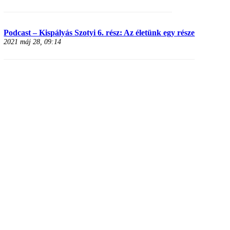
Podcast – Kispályás Szotyi 6. rész: Az életünk egy része
2021 máj 28, 09:14