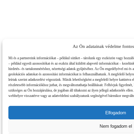
Az Ön adatainak védelme fonto
Mi és a partnereink információkat – például sütiket – tárolunk egy eszközön vagy hozzáf
– például egyedi azonosítókat és az eszköz által küldött alapvető információkat – kezelün
hirdetés- és tartalomméréshez, nézettségi adatok gyűjtéséhez. Az Ön engedélyével mi és 
geolokációs adatokat és azonosítási információkat is felhasználhatunk. A megfelelő helyre
leírtak szerint adatkezelést végezzünk. Másik lehetőségként a megfelelő helyre kattintva el
részletesebb információkhoz juthat, és megváltoztathatja beállításait. Felhívjuk figyelmé
szükséges az Ön hozzájárulása, de jogában áll tiltakozni az ilyen jellegű adatkezelés ellen
webhelyre visszatérve vagy az adatvédelmi szabályzatunk segítségével bármikor megváltozt
Elfogadom
Nem fogadom el