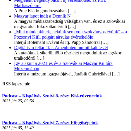
Megjelent Legéndy Jácint új verseskötete, az FBI:
Maffiaszólam!
A Prae Kiadó gondozásában
[…]
Magyar lapot indít a Denník N
A magyar médiaszabadság válságban van, és ez a szlovákiai
magyarokat fokozottan érinti
[…]
„Mint mindenkinek, nekünk sem volt szokványos évünk” – a
Pozsonyi Kifli polgári társulás évértékelője
Interjú Bolemant Évával és ifj. Papp Sándorral
[…]
Digitálisan feltárták I. Amenhotep mumifikált testét
A kutatóknak sikerült több részletet megtudniuk az egykori
uralkodóról
[…]
Így alakult a 2021-es év a Szlovákiai Magyar Kultúra
Múzeumában
Interjú a múzeum igazgatójával, Jarábik Gabriellával
[…]
RSS lapszemle
Podcast – Kispályás Szotyi 8. rész: Kiskedvenceink
2021 jún 25, 09:56
Podcast – Kispályás Szotyi 7. rész: Függőségeink
2021 jún 05, 11:40