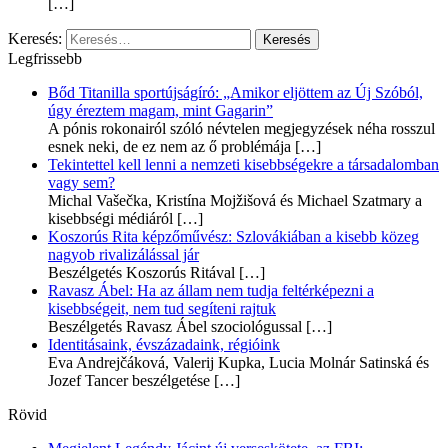
[…]
Keresés:
Legfrissebb
Bőd Titanilla sportújságíró: „Amikor eljöttem az Új Szóból,
úgy éreztem magam, mint Gagarin”
A pónis rokonairól szóló névtelen megjegyzések néha rosszul
esnek neki, de ez nem az ő problémája
[…]
Tekintettel kell lenni a nemzeti kisebbségekre a társadalomban
vagy sem?
Michal Vašečka, Kristína Mojžišová és Michael Szatmary a
kisebbségi médiáról
[…]
Koszorús Rita képzőművész: Szlovákiában a kisebb közeg
nagyob rivalizálással jár
Beszélgetés Koszorús Ritával
[…]
Ravasz Ábel: Ha az állam nem tudja feltérképezni a
kisebbségeit, nem tud segíteni rajtuk
Beszélgetés Ravasz Ábel szociológussal
[…]
Identitásaink, évszázadaink, régióink
Eva Andrejčáková, Valerij Kupka, Lucia Molnár Satinská és
Jozef Tancer beszélgetése
[…]
Rövid