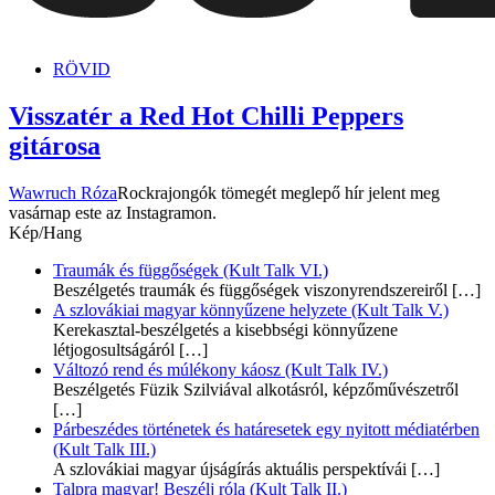
dunszt.sk
kultmag
RÖVID
Visszatér a Red Hot Chilli Peppers
gitárosa
Wawruch Róza
Rockrajongók tömegét meglepő hír jelent meg
vasárnap este az Instagramon.
Kép/Hang
Traumák és függőségek (Kult Talk VI.)
Beszélgetés traumák és függőségek viszonyrendszereiről
[…]
A szlovákiai magyar könnyűzene helyzete (Kult Talk V.)
Kerekasztal-beszélgetés a kisebbségi könnyűzene
létjogosultságáról
[…]
Változó rend és múlékony káosz (Kult Talk IV.)
Beszélgetés Füzik Szilviával alkotásról, képzőművészetről
[…]
Párbeszédes történetek és határesetek egy nyitott médiatérben
(Kult Talk III.)
A szlovákiai magyar újságírás aktuális perspektívái
[…]
Talpra magyar! Beszélj róla (Kult Talk II.)