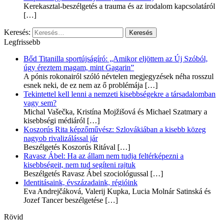
Kerekasztal-beszélgetés a trauma és az irodalom kapcsolatáról
[…]
Keresés:
Legfrissebb
Bőd Titanilla sportújságíró: „Amikor eljöttem az Új Szóból,
úgy éreztem magam, mint Gagarin”
A pónis rokonairól szóló névtelen megjegyzések néha rosszul
esnek neki, de ez nem az ő problémája
[…]
Tekintettel kell lenni a nemzeti kisebbségekre a társadalomban
vagy sem?
Michal Vašečka, Kristína Mojžišová és Michael Szatmary a
kisebbségi médiáról
[…]
Koszorús Rita képzőművész: Szlovákiában a kisebb közeg
nagyob rivalizálással jár
Beszélgetés Koszorús Ritával
[…]
Ravasz Ábel: Ha az állam nem tudja feltérképezni a
kisebbségeit, nem tud segíteni rajtuk
Beszélgetés Ravasz Ábel szociológussal
[…]
Identitásaink, évszázadaink, régióink
Eva Andrejčáková, Valerij Kupka, Lucia Molnár Satinská és
Jozef Tancer beszélgetése
[…]
Rövid