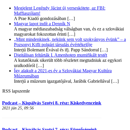
Megjelent Legéndy Jácint új verseskötete, az FBI:
Maffiaszólam!
A Prae Kiadó gondozásában
[…]
Magyar lapot indít a Denník N
A magyar médiaszabadság válságban van, és ez a szlovákiai
magyarokat fokozottan érinti
[…]
„Mint mindenkinek, nekünk sem volt szokványos évünk” – a
Pozsonyi Kifli polgári társulás évértékelője
Interjú Bolemant Évával és ifj. Papp Sándorral
[…]
Digitálisan feltárták I. Amenhotep mumifikált testét
A kutatóknak sikerült több részletet megtudniuk az egykori
uralkodóról
[…]
Így alakult a 2021-es év a Szlovákiai Magyar Kultúra
Múzeumában
Interjú a múzeum igazgatójával, Jarábik Gabriellával
[…]
RSS lapszemle
Podcast – Kispályás Szotyi 8. rész: Kiskedvenceink
2021 jún 25, 09:56
Podcast – Kispályás Szotyi 7. rész: Függőségeink