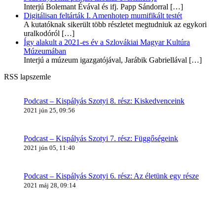
Interjú Bolemant Évával és ifj. Papp Sándorral
[…]
Digitálisan feltárták I. Amenhotep mumifikált testét
A kutatóknak sikerült több részletet megtudniuk az egykori
uralkodóról
[…]
Így alakult a 2021-es év a Szlovákiai Magyar Kultúra
Múzeumában
Interjú a múzeum igazgatójával, Jarábik Gabriellával
[…]
RSS lapszemle
Podcast – Kispályás Szotyi 8. rész: Kiskedvenceink
2021 jún 25, 09:56
Podcast – Kispályás Szotyi 7. rész: Függőségeink
2021 jún 05, 11:40
Podcast – Kispályás Szotyi 6. rész: Az életünk egy része
2021 máj 28, 09:14