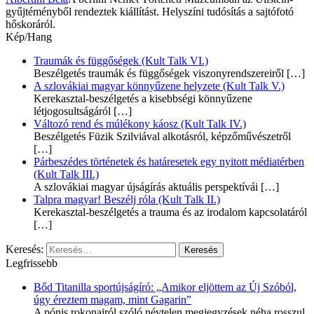
gyűjtéményből rendeztek kiállítást. Helyszíni tudósítás a sajtófotó
hőskoráról.
Kép/Hang
Traumák és függőségek (Kult Talk VI.)
Beszélgetés traumák és függőségek viszonyrendszereiről
[…]
A szlovákiai magyar könnyűzene helyzete (Kult Talk V.)
Kerekasztal-beszélgetés a kisebbségi könnyűzene
létjogosultságáról
[…]
Változó rend és múlékony káosz (Kult Talk IV.)
Beszélgetés Füzik Szilviával alkotásról, képzőművészetről
[…]
Párbeszédes történetek és határesetek egy nyitott médiatérben
(Kult Talk III.)
A szlovákiai magyar újságírás aktuális perspektívái
[…]
Talpra magyar! Beszélj róla (Kult Talk II.)
Kerekasztal-beszélgetés a trauma és az irodalom kapcsolatáról
[…]
Keresés:
Legfrissebb
Bőd Titanilla sportújságíró: „Amikor eljöttem az Új Szóból,
úgy éreztem magam, mint Gagarin”
A pónis rokonairól szóló névtelen megjegyzések néha rosszul