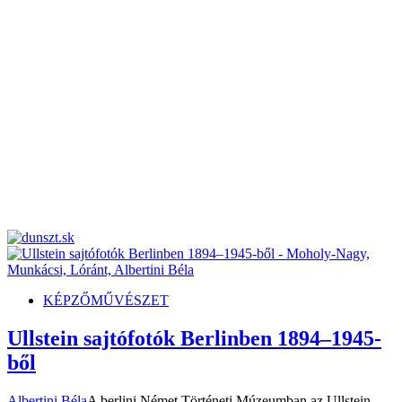
dunszt.sk
kultmag
KÉPZŐMŰVÉSZET
Ullstein sajtófotók Berlinben 1894–1945-
ből
Albertini Béla
A berlini Német Történeti Múzeumban az Ullstein-