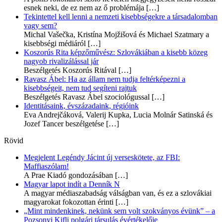
esnek neki, de ez nem az ő problémája
[…]
Tekintettel kell lenni a nemzeti kisebbségekre a társadalomban
vagy sem?
Michal Vašečka, Kristína Mojžišová és Michael Szatmary a
kisebbségi médiáról
[…]
Koszorús Rita képzőművész: Szlovákiában a kisebb közeg
nagyob rivalizálással jár
Beszélgetés Koszorús Ritával
[…]
Ravasz Ábel: Ha az állam nem tudja feltérképezni a
kisebbségeit, nem tud segíteni rajtuk
Beszélgetés Ravasz Ábel szociológussal
[…]
Identitásaink, évszázadaink, régióink
Eva Andrejčáková, Valerij Kupka, Lucia Molnár Satinská és
Jozef Tancer beszélgetése
[…]
Rövid
Megjelent Legéndy Jácint új verseskötete, az FBI:
Maffiaszólam!
A Prae Kiadó gondozásában
[…]
Magyar lapot indít a Denník N
A magyar médiaszabadság válságban van, és ez a szlovákiai
magyarokat fokozottan érinti
[…]
„Mint mindenkinek, nekünk sem volt szokványos évünk” – a
Pozsonyi Kifli polgári társulás évértékelője