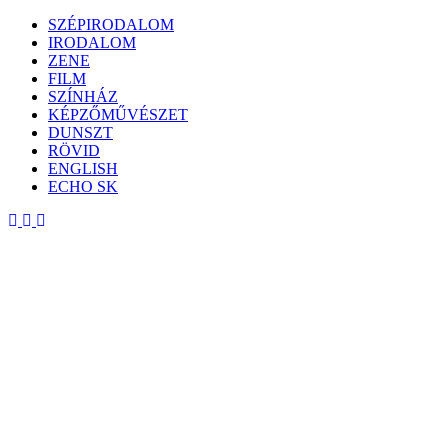
Skip
SZÉPIRODALOM
to
IRODALOM
content
ZENE
FILM
SZÍNHÁZ
KÉPZŐMŰVÉSZET
DUNSZT
RÖVID
ENGLISH
ECHO SK