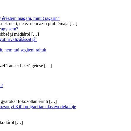
úgy éreztem magam, mint Gagarin”
snek neki, de ez nem az ő problémája
[…]
 vagy sem?
ebbségi médiáról
[…]
b rivalizálással jár
, nem tud segíteni rajtuk
zef Tancer beszélgetése
[…]
m!
gyarokat fokozottan érinti
[…]
onyi Kifli polgári társulás évértékelője
alkodóról
[…]