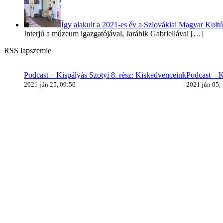
Így alakult a 2021-es év a Szlovákiai Magyar Ku
Interjú a múzeum igazgatójával, Jarábik Gabriellával
[…]
RSS lapszemle
Podcast – Kispályás Szotyi 8. rész: Kiskedvenceink
Podcast – K
2021 jún 25, 09:56
2021 jún 05,