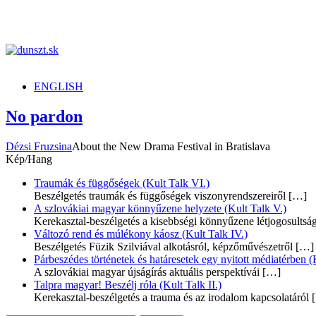
dunszt.sk
kultmag
ENGLISH
No pardon
Dézsi Fruzsina
About the New Drama Festival in Bratislava
Kép/Hang
Traumák és függőségek (Kult Talk VI.)
Beszélgetés traumák és függőségek viszonyrendszereiről
[…]
A szlovákiai magyar könnyűzene helyzete (Kult Talk V.)
Kerekasztal-beszélgetés a kisebbségi könnyűzene létjogosultsá
Változó rend és múlékony káosz (Kult Talk IV.)
Beszélgetés Füzik Szilviával alkotásról, képzőművészetről
[…]
Párbeszédes történetek és határesetek egy nyitott médiatérben (K
A szlovákiai magyar újságírás aktuális perspektívái
[…]
Talpra magyar! Beszélj róla (Kult Talk II.)
Kerekasztal-beszélgetés a trauma és az irodalom kapcsolatáról
[