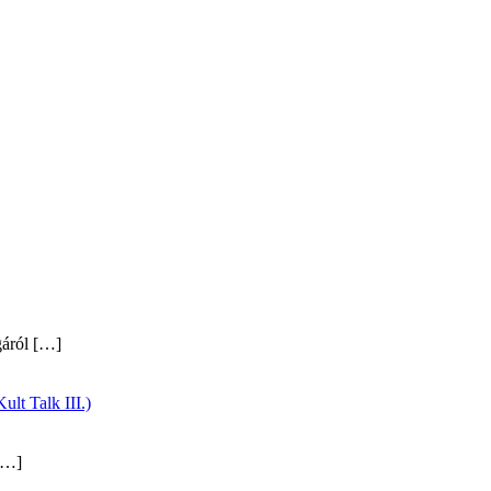
gáról
[…]
ult Talk III.)
…]