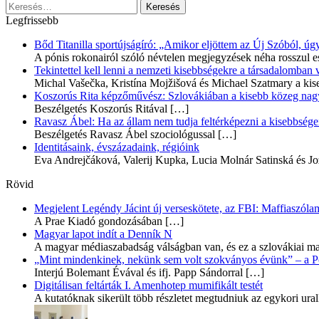
Keresés:
Legfrissebb
Bőd Titanilla sportújságíró: „Amikor eljöttem az Új Szóból, 
A pónis rokonairól szóló névtelen megjegyzések néha rosszul e
Tekintettel kell lenni a nemzeti kisebbségekre a társadalomban
Michal Vašečka, Kristína Mojžišová és Michael Szatmary a kis
Koszorús Rita képzőművész: Szlovákiában a kisebb közeg nagyo
Beszélgetés Koszorús Ritával
[…]
Ravasz Ábel: Ha az állam nem tudja feltérképezni a kisebbségeit
Beszélgetés Ravasz Ábel szociológussal
[…]
Identitásaink, évszázadaink, régióink
Eva Andrejčáková, Valerij Kupka, Lucia Molnár Satinská és Jo
Rövid
Megjelent Legéndy Jácint új verseskötete, az FBI: Maffiaszóla
A Prae Kiadó gondozásában
[…]
Magyar lapot indít a Denník N
A magyar médiaszabadság válságban van, és ez a szlovákiai ma
„Mint mindenkinek, nekünk sem volt szokványos évünk” – a Pozs
Interjú Bolemant Évával és ifj. Papp Sándorral
[…]
Digitálisan feltárták I. Amenhotep mumifikált testét
A kutatóknak sikerült több részletet megtudniuk az egykori ur