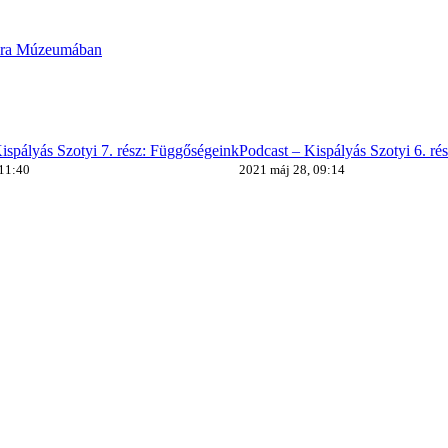
ltúra Múzeumában
ispályás Szotyi 7. rész: Függőségeink
Podcast – Kispályás Szotyi 6. ré
 11:40
2021 máj 28, 09:14