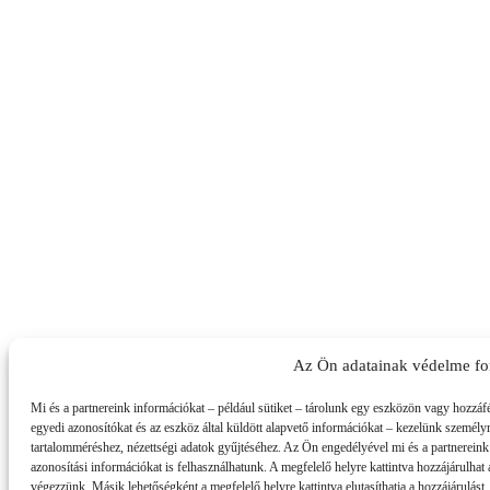
Az Ön adatainak védelme fo
Mi és a partnereink információkat – például sütiket – tárolunk egy eszközön vagy hozzáf
egyedi azonosítókat és az eszköz által küldött alapvető információkat – kezelünk személyre
tartalomméréshez, nézettségi adatok gyűjtéséhez. Az Ön engedélyével mi és a partnereink
azonosítási információkat is felhasználhatunk. A megfelelő helyre kattintva hozzájárulhat a
végezzünk. Másik lehetőségként a megfelelő helyre kattintva elutasíthatja a hozzájárulást