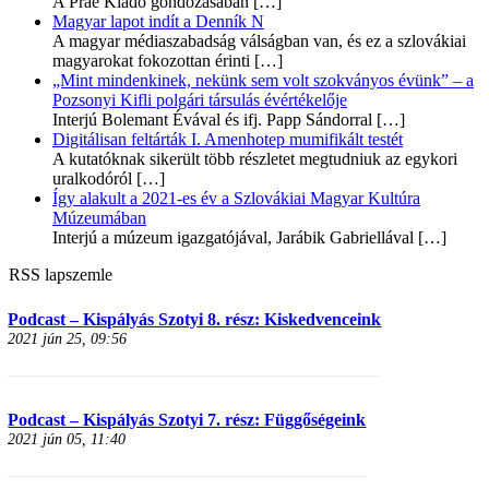
A Prae Kiadó gondozásában
[…]
Magyar lapot indít a Denník N
A magyar médiaszabadság válságban van, és ez a szlovákiai
magyarokat fokozottan érinti
[…]
„Mint mindenkinek, nekünk sem volt szokványos évünk” – a
Pozsonyi Kifli polgári társulás évértékelője
Interjú Bolemant Évával és ifj. Papp Sándorral
[…]
Digitálisan feltárták I. Amenhotep mumifikált testét
A kutatóknak sikerült több részletet megtudniuk az egykori
uralkodóról
[…]
Így alakult a 2021-es év a Szlovákiai Magyar Kultúra
Múzeumában
Interjú a múzeum igazgatójával, Jarábik Gabriellával
[…]
RSS lapszemle
Podcast – Kispályás Szotyi 8. rész: Kiskedvenceink
2021 jún 25, 09:56
Podcast – Kispályás Szotyi 7. rész: Függőségeink
2021 jún 05, 11:40