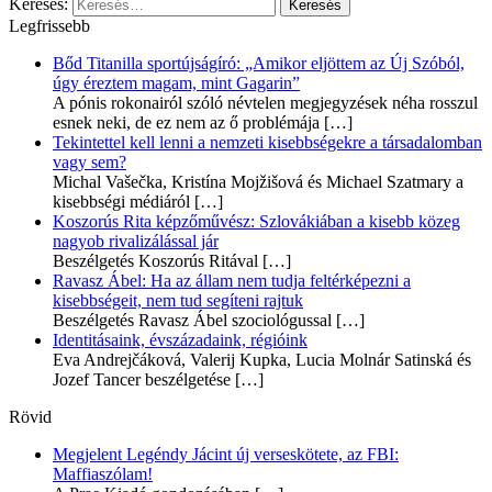
Keresés:
Legfrissebb
Bőd Titanilla sportújságíró: „Amikor eljöttem az Új Szóból,
úgy éreztem magam, mint Gagarin”
A pónis rokonairól szóló névtelen megjegyzések néha rosszul
esnek neki, de ez nem az ő problémája
[…]
Tekintettel kell lenni a nemzeti kisebbségekre a társadalomban
vagy sem?
Michal Vašečka, Kristína Mojžišová és Michael Szatmary a
kisebbségi médiáról
[…]
Koszorús Rita képzőművész: Szlovákiában a kisebb közeg
nagyob rivalizálással jár
Beszélgetés Koszorús Ritával
[…]
Ravasz Ábel: Ha az állam nem tudja feltérképezni a
kisebbségeit, nem tud segíteni rajtuk
Beszélgetés Ravasz Ábel szociológussal
[…]
Identitásaink, évszázadaink, régióink
Eva Andrejčáková, Valerij Kupka, Lucia Molnár Satinská és
Jozef Tancer beszélgetése
[…]
Rövid
Megjelent Legéndy Jácint új verseskötete, az FBI:
Maffiaszólam!