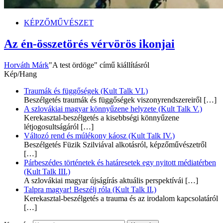
KÉPZŐMŰVÉSZET
Az én-összetörés vérvörös ikonjai
Horváth Márk
"A test ördöge" című kiállításról
Kép/Hang
Traumák és függőségek (Kult Talk VI.)
Beszélgetés traumák és függőségek viszonyrendszereiről
[…]
A szlovákiai magyar könnyűzene helyzete (Kult Talk V.)
Kerekasztal-beszélgetés a kisebbségi könnyűzene
létjogosultságáról
[…]
Változó rend és múlékony káosz (Kult Talk IV.)
Beszélgetés Füzik Szilviával alkotásról, képzőművészetről
[…]
Párbeszédes történetek és határesetek egy nyitott médiatérben
(Kult Talk III.)
A szlovákiai magyar újságírás aktuális perspektívái
[…]
Talpra magyar! Beszélj róla (Kult Talk II.)
Kerekasztal-beszélgetés a trauma és az irodalom kapcsolatáról
[…]