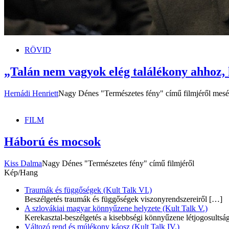
RÖVID
„Talán nem vagyok elég találékony ahhoz,
Hernádi Henriett
Nagy Dénes "Természetes fény" című filmjéről mesé
FILM
Háború és mocsok
Kiss Dalma
Nagy Dénes "Természetes fény" című filmjéről
Kép/Hang
Traumák és függőségek (Kult Talk VI.)
Beszélgetés traumák és függőségek viszonyrendszereiről
[…]
A szlovákiai magyar könnyűzene helyzete (Kult Talk V.)
Kerekasztal-beszélgetés a kisebbségi könnyűzene létjogosultsá
Változó rend és múlékony káosz (Kult Talk IV.)