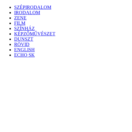
Skip
SZÉPIRODALOM
to
IRODALOM
content
ZENE
FILM
SZÍNHÁZ
KÉPZŐMŰVÉSZET
DUNSZT
RÖVID
ENGLISH
ECHO SK