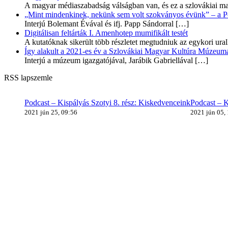
A magyar médiaszabadság válságban van, és ez a szlovákiai ma
„Mint mindenkinek, nekünk sem volt szokványos évünk” – a Pozs
Interjú Bolemant Évával és ifj. Papp Sándorral
[…]
Digitálisan feltárták I. Amenhotep mumifikált testét
A kutatóknak sikerült több részletet megtudniuk az egykori ur
Így alakult a 2021-es év a Szlovákiai Magyar Kultúra Múzeum
Interjú a múzeum igazgatójával, Jarábik Gabriellával
[…]
RSS lapszemle
Podcast – Kispályás Szotyi 8. rész: Kiskedvenceink
Podcast – K
2021 jún 25, 09:56
2021 jún 05,