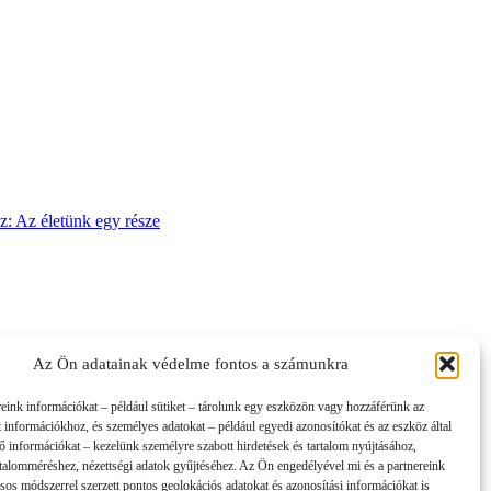
sz: Az életünk egy része
Az Ön adatainak védelme fontos a számunkra
reink információkat – például sütiket – tárolunk egy eszközön vagy hozzáférünk az
t információkhoz, és személyes adatokat – például egyedi azonosítókat és az eszköz által
tő információkat – kezelünk személyre szabott hirdetések és tartalom nyújtásához,
artalomméréshez, nézettségi adatok gyűjtéséhez. Az Ön engedélyével mi és a partnereink
sos módszerrel szerzett pontos geolokációs adatokat és azonosítási információkat is