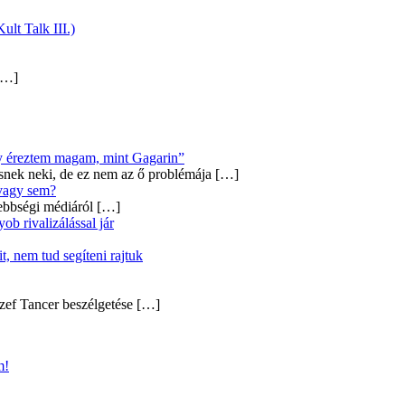
ult Talk III.)
…]
úgy éreztem magam, mint Gagarin”
snek neki, de ez nem az ő problémája
[…]
 vagy sem?
ebbségi médiáról
[…]
b rivalizálással jár
, nem tud segíteni rajtuk
zef Tancer beszélgetése
[…]
m!