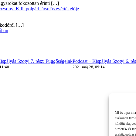
gyarokat fokozottan érinti
[…]
onyi Kifli polgári társulás évértékelője
alkodóról
[…]
ában
ispályás Szotyi 7. rész: Függőségeink
Podcast – Kispályás Szotyi 6. ré
 11:40
2021 máj 28, 09:14
Mi és a partne
eszközön tárol
küldött alapve
hirdetés- és t
eszközleolvasá