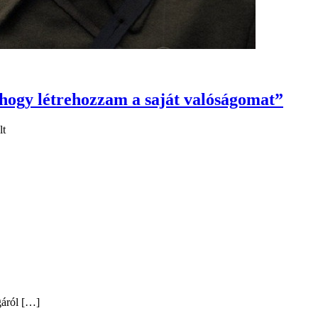
 hogy létrehozzam a saját valóságomat”
lt
gáról
[…]