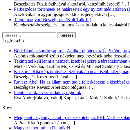
Beszélgetés Füzik Szilviával alkotásról, képzőművészetről
[…]
Párbeszédes történetek és határesetek egy nyitott médiatérben (K
A szlovákiai magyar újságírás aktuális perspektívái
[…]
Talpra magyar! Beszélj róla (Kult Talk II.)
Kerekasztal-beszélgetés a trauma és az irodalom kapcsolatáról
[
Keresés:
Legfrissebb
Bőd Titanilla sportújságíró: „Amikor eljöttem az Új Szóból, 
A pónis rokonairól szóló névtelen megjegyzések néha rosszul e
Tekintettel kell lenni a nemzeti kisebbségekre a társadalomban
Michal Vašečka, Kristína Mojžišová és Michael Szatmary a kis
Koszorús Rita képzőművész: Szlovákiában a kisebb közeg nagyo
Beszélgetés Koszorús Ritával
[…]
Ravasz Ábel: Ha az állam nem tudja feltérképezni a kisebbségeit
Beszélgetés Ravasz Ábel szociológussal
[…]
Identitásaink, évszázadaink, régióink
Eva Andrejčáková, Valerij Kupka, Lucia Molnár Satinská és Jo
Rövid
Megjelent Legéndy Jácint új verseskötete, az FBI: Maffiaszóla
A Prae Kiadó gondozásában
[…]
Magyar lapot indít a Denník N