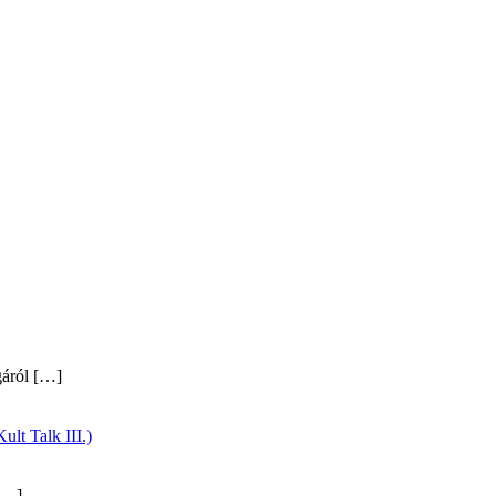
gáról
[…]
ult Talk III.)
…]