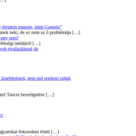
úgy éreztem magam, mint Gagarin”
snek neki, de ez nem az ő problémája
[…]
 vagy sem?
ebbségi médiáról
[…]
b rivalizálással jár
kisebbségeit, nem tud segíteni rajtuk
zef Tancer beszélgetése
[…]
m!
gyarokat fokozottan érinti
[…]