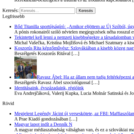
Keresés:
Legfrissebb
Bőd Titanilla sportújságíró: „Amikor eljöttem az Új Szóból, 
A pónis rokonairól szóló névtelen megjegyzések néha rosszul e
Tekintettel kell lenni a nemzeti kisebbségekre a társadalomban
Michal Vašečka, Kristína Mojžišová és Michael Szatmary a kis
Koszorús Rita képzőművész: Szlovákiában a kisebb közeg nagyo
Beszélgetés Koszorús Ritával
[…]
Ravasz Ábel: Ha az állam nem tudja feltérképezni a 
Beszélgetés Ravasz Ábel szociológussal
[…]
Identitásaink, évszázadaink, régióink
Eva Andrejčáková, Valerij Kupka, Lucia Molnár Satinská és Jo
Rövid
Megjelent Legéndy Jácint új verseskötete, az FBI: Maffiaszóla
A Prae Kiadó gondozásában
[…]
Magyar lapot indít a Denník N
A magyar médiaszabadság válságban van, és ez a szlovákiai ma