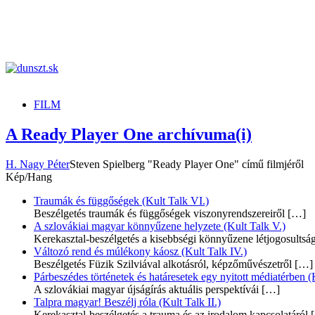
dunszt.sk
kultmag
FILM
A Ready Player One archívuma(i)
H. Nagy Péter
Steven Spielberg "Ready Player One" című filmjéről
Kép/Hang
Traumák és függőségek (Kult Talk VI.)
Beszélgetés traumák és függőségek viszonyrendszereiről
[…]
A szlovákiai magyar könnyűzene helyzete (Kult Talk V.)
Kerekasztal-beszélgetés a kisebbségi könnyűzene létjogosultsá
Változó rend és múlékony káosz (Kult Talk IV.)
Beszélgetés Füzik Szilviával alkotásról, képzőművészetről
[…]
Párbeszédes történetek és határesetek egy nyitott médiatérben (K
A szlovákiai magyar újságírás aktuális perspektívái
[…]
Talpra magyar! Beszélj róla (Kult Talk II.)
Kerekasztal-beszélgetés a trauma és az irodalom kapcsolatáról
[