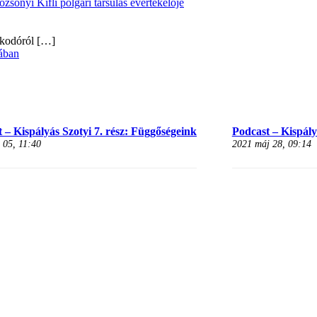
onyi Kifli polgári társulás évértékelője
alkodóról
[…]
ában
 – Kispályás Szotyi 7. rész: Függőségeink
Podcast – Kispályá
 05, 11:40
2021 máj 28, 09:14