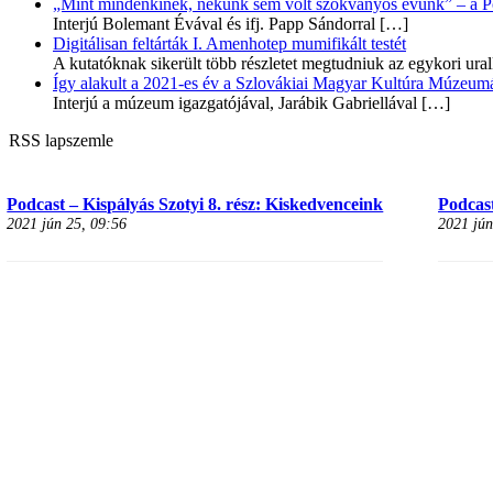
„Mint mindenkinek, nekünk sem volt szokványos évünk” – a Pozs
Interjú Bolemant Évával és ifj. Papp Sándorral
[…]
Digitálisan feltárták I. Amenhotep mumifikált testét
A kutatóknak sikerült több részletet megtudniuk az egykori ur
Így alakult a 2021-es év a Szlovákiai Magyar Kultúra Múzeum
Interjú a múzeum igazgatójával, Jarábik Gabriellával
[…]
RSS lapszemle
Podcast – Kispályás Szotyi 8. rész: Kiskedvenceink
Podcast
2021 jún 25, 09:56
2021 jún