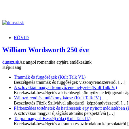
dunszt.sk
kultmag
RÖVID
William Wordsworth 250 éve
dunszt.sk
Az angol romantika atyjára emlékezünk
Kép/Hang
Traumák és függőségek (Kult Talk VI.)
Beszélgetés traumák és függőségek viszonyrendszereiről
[…]
A szlovákiai magyar könnyűzene helyzete (Kult Talk V.)
Kerekasztal-beszélgetés a kisebbségi könnyűzene létjogosultsá
Változó rend és múlékony káosz (Kult Talk IV.)
Beszélgetés Füzik Szilviával alkotásról, képzőművészetről
[…]
Párbeszédes történetek és határesetek egy nyitott médiatérben (K
A szlovákiai magyar újságírás aktuális perspektívái
[…]
Talpra magyar! Beszélj róla (Kult Talk II.)
Kerekasztal-beszélgetés a trauma és az irodalom kapcsolatáról
[