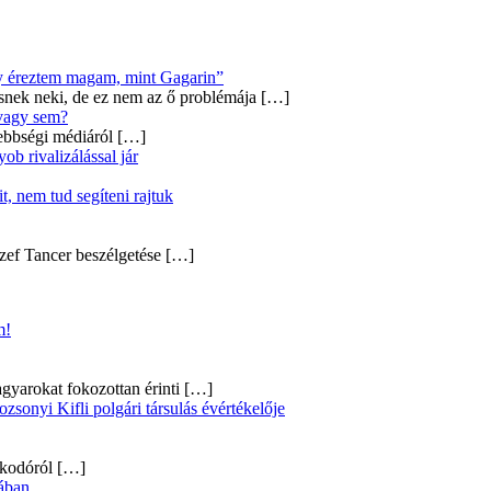
úgy éreztem magam, mint Gagarin”
snek neki, de ez nem az ő problémája
[…]
 vagy sem?
ebbségi médiáról
[…]
b rivalizálással jár
, nem tud segíteni rajtuk
zef Tancer beszélgetése
[…]
m!
gyarokat fokozottan érinti
[…]
onyi Kifli polgári társulás évértékelője
alkodóról
[…]
ában