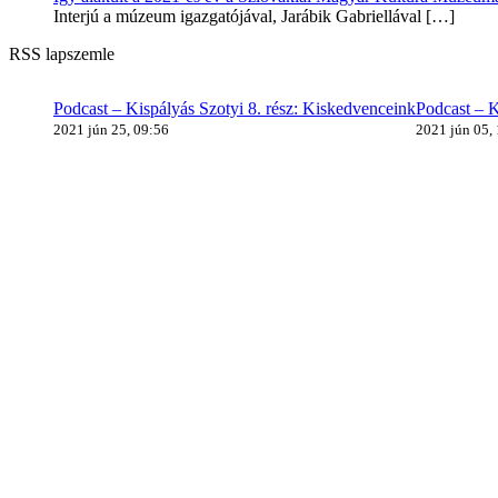
Interjú a múzeum igazgatójával, Jarábik Gabriellával
[…]
RSS lapszemle
Podcast – Kispályás Szotyi 8. rész: Kiskedvenceink
Podcast – K
2021 jún 25, 09:56
2021 jún 05,