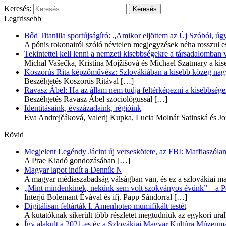
Keresés:
Legfrissebb
Bőd Titanilla sportújságíró: „Amikor eljöttem az Új Szóból, 
A pónis rokonairól szóló névtelen megjegyzések néha rosszul e
Tekintettel kell lenni a nemzeti kisebbségekre a társadalomban
Michal Vašečka, Kristína Mojžišová és Michael Szatmary a kis
Koszorús Rita képzőművész: Szlovákiában a kisebb közeg nagyo
Beszélgetés Koszorús Ritával
[…]
Ravasz Ábel: Ha az állam nem tudja feltérképezni a kisebbségeit
Beszélgetés Ravasz Ábel szociológussal
[…]
Identitásaink, évszázadaink, régióink
Eva Andrejčáková, Valerij Kupka, Lucia Molnár Satinská és Jo
Rövid
Megjelent Legéndy Jácint új verseskötete, az FBI: Maffiaszóla
A Prae Kiadó gondozásában
[…]
Magyar lapot indít a Denník N
A magyar médiaszabadság válságban van, és ez a szlovákiai ma
„Mint mindenkinek, nekünk sem volt szokványos évünk” – a Pozs
Interjú Bolemant Évával és ifj. Papp Sándorral
[…]
Digitálisan feltárták I. Amenhotep mumifikált testét
A kutatóknak sikerült több részletet megtudniuk az egykori ur
Így alakult a 2021-es év a Szlovákiai Magyar Kultúra Múzeum