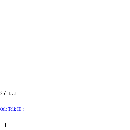
gáról
[…]
ult Talk III.)
…]