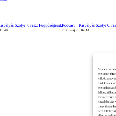
ispályás Szotyi 7. rész: Függőségeink
Podcast – Kispályás Szotyi 6. ré
 11:40
2021 máj 28, 09:14
Mi és a partne
eszközön tárol
küldött alapve
hirdetés- és t
eszközleolvasá
felhasználhatu
leírtak szerint
hozzájárulást,
megváltoztatha
nem feltétlenül
ellen. A beállí