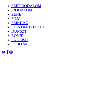
Skip
SZÉPIRODALOM
to
IRODALOM
content
ZENE
FILM
SZÍNHÁZ
KÉPZŐMŰVÉSZET
DUNSZT
RÖVID
ENGLISH
ECHO SK