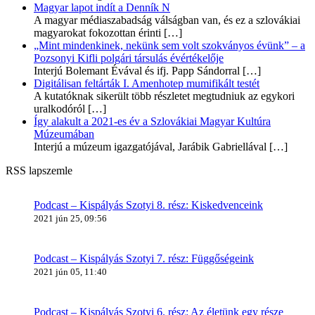
Magyar lapot indít a Denník N
A magyar médiaszabadság válságban van, és ez a szlovákiai
magyarokat fokozottan érinti
[…]
„Mint mindenkinek, nekünk sem volt szokványos évünk” – a
Pozsonyi Kifli polgári társulás évértékelője
Interjú Bolemant Évával és ifj. Papp Sándorral
[…]
Digitálisan feltárták I. Amenhotep mumifikált testét
A kutatóknak sikerült több részletet megtudniuk az egykori
uralkodóról
[…]
Így alakult a 2021-es év a Szlovákiai Magyar Kultúra
Múzeumában
Interjú a múzeum igazgatójával, Jarábik Gabriellával
[…]
RSS lapszemle
Podcast – Kispályás Szotyi 8. rész: Kiskedvenceink
2021 jún 25, 09:56
Podcast – Kispályás Szotyi 7. rész: Függőségeink
2021 jún 05, 11:40
Podcast – Kispályás Szotyi 6. rész: Az életünk egy része