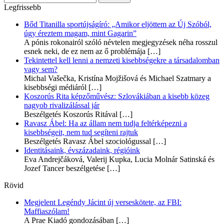
Legfrissebb
Bőd Titanilla sportújságíró: „Amikor eljöttem az Új Szóból,
úgy éreztem magam, mint Gagarin”
A pónis rokonairól szóló névtelen megjegyzések néha rosszul
esnek neki, de ez nem az ő problémája
[…]
Tekintettel kell lenni a nemzeti kisebbségekre a társadalomban
vagy sem?
Michal Vašečka, Kristína Mojžišová és Michael Szatmary a
kisebbségi médiáról
[…]
Koszorús Rita képzőművész: Szlovákiában a kisebb közeg
nagyob rivalizálással jár
Beszélgetés Koszorús Ritával
[…]
Ravasz Ábel: Ha az állam nem tudja feltérképezni a
kisebbségeit, nem tud segíteni rajtuk
Beszélgetés Ravasz Ábel szociológussal
[…]
Identitásaink, évszázadaink, régióink
Eva Andrejčáková, Valerij Kupka, Lucia Molnár Satinská és
Jozef Tancer beszélgetése
[…]
Rövid
Megjelent Legéndy Jácint új verseskötete, az FBI:
Maffiaszólam!
A Prae Kiadó gondozásában
[…]