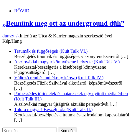
dunszt.sk
kultmag
RÖVID
„Bennünk meg ott az underground düh”
dunszt.sk
Interjú az Utca & Karrier magazin szerkesztőjével
Kép/Hang
Traumák és függőségek (Kult Talk VI.)
Beszélgetés traumák és függőségek viszonyrendszereiről
[…]
A szlovákiai magyar könnyűzene helyzete (Kult Talk V.)
Kerekasztal-beszélgetés a kisebbségi könnyűzene
létjogosultságáról
[…]
Változó rend és múlékony káosz (Kult Talk IV.)
Beszélgetés Füzik Szilviával alkotásról, képzőművészetről
[…]
Párbeszédes történetek és határesetek egy nyitott médiatérben
(Kult Talk III.)
A szlovákiai magyar újságírás aktuális perspektívái
[…]
Talpra magyar! Beszélj róla (Kult Talk II.)
Kerekasztal-beszélgetés a trauma és az irodalom kapcsolatáról
[…]
Keresés: