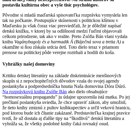
postavila kultúrna obec a vyše tisíc psychológov.
Pôvodne si mladá maďarská spisovateľka rozprávku vymyslela len
tak na počkanie. Postupujúce skúsenosti s politickou klímou v
Maďarsku ju však čoraz viac presviedčali, že je dôležité napísať
detskú knižku, v ktorej by sa odlišnosti medzi ľuďmi objavovali
celkom prirodzene, tak ako v realite. Preto Zsófia Bán vlani vydala
knihu
Vagánybagoly és a harmadik Á (Báječná sova a tretia A)
a
okamžite si ňou získala srdcia detí. Toto dielo teraz v priamom
prenose na politickej pôde verejne roztrhali a hodili do koša.
Vyhrážky našej domoviny
Kritiku detskej literatúry na základe diskriminácie menšinových
skupín si z nepochopiteľných dôvodov vzala do svojej agendy
poslankyňa a podpredsedníčka hnutia Naša domovina Dóra Dúró.
Na rozprávkovú knihu Zsófie Bán
ako dielo obsahujúce
“homosexuálnu propagandu” ju údajne upozornila istá matka. Po jej
prečítaní poslankyňa uviedla, že chce upraviť zákon, aby umožnil,
že tieto knihy zmiznú z pultov kníhkupectiev a určil vekovú hranicu,
pod ktorou bude ich čítanie zakázané. Predstaviteľka krajnej pravice
tvrdí, že už dostala aj ďalšie tipy na “škodlivú” detskú literatúru a
vyhráža sa, že všetky podobné knihy čaká rovnaký osud.