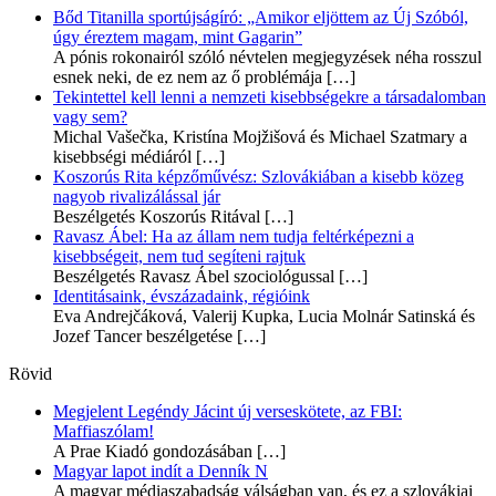
Bőd Titanilla sportújságíró: „Amikor eljöttem az Új Szóból,
úgy éreztem magam, mint Gagarin”
A pónis rokonairól szóló névtelen megjegyzések néha rosszul
esnek neki, de ez nem az ő problémája
[…]
Tekintettel kell lenni a nemzeti kisebbségekre a társadalomban
vagy sem?
Michal Vašečka, Kristína Mojžišová és Michael Szatmary a
kisebbségi médiáról
[…]
Koszorús Rita képzőművész: Szlovákiában a kisebb közeg
nagyob rivalizálással jár
Beszélgetés Koszorús Ritával
[…]
Ravasz Ábel: Ha az állam nem tudja feltérképezni a
kisebbségeit, nem tud segíteni rajtuk
Beszélgetés Ravasz Ábel szociológussal
[…]
Identitásaink, évszázadaink, régióink
Eva Andrejčáková, Valerij Kupka, Lucia Molnár Satinská és
Jozef Tancer beszélgetése
[…]
Rövid
Megjelent Legéndy Jácint új verseskötete, az FBI:
Maffiaszólam!
A Prae Kiadó gondozásában
[…]
Magyar lapot indít a Denník N
A magyar médiaszabadság válságban van, és ez a szlovákiai