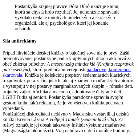
Poslankyňa krajnej pravice Dóra Dúró ukazuje knihu,
ktorú sa chystá hrdo roztrhať. Jej nehorázne správanie
vyvolalo reakcie mnohých umeleckých a školských
organizácií, ale aj psychológov, ktorí jej konanie
odsúdili.
Sila antireklamy
Prípad likvidácie detskej knižky o báječnej sove nie je prvý. Zášti
premotivovanej poslankyne padla v uplynulých dňoch ako prvá za
obeť zbierka príbehov
A meseország mindenkié
(
Krajina rozprávok
patrí všetkým)
, ktorú pred očami verejnosti
na tlačovej konferencii
skartovala
. Knižka je kolekciou prepisov sedemnástich klasických
rozprávok z pera začínajúcich, ale aj známych maďarských autorov
a vystupujú v nej postavy marginalizovaných skupín – rómske deti,
trojuchý zajko, trúchliaca macocha, adoptované či týrané deti,
LGBT ľudia aj seniori. Poslankyňa paradoxne spravila svojím
gestom knihe takú reklamu, že je vo všetkých kníhkupectvách
vypredaná.
Ponižujúcej diskreditácii nedávno v Maďarsku vystavili aj detskú
knižku Ervina Lázára
A Hétfejű Tündér (Sedemhlavá víla)
. Za
rušivý označuje jej obsah takzvaný Inštitút výskumu maďarstva
(Magyarságkutató intézet). Vraj nabúrava u detí morálne hodnoty.