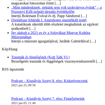
magyarokat fokozottan érinti
[…]
„Mint mindenkinek, nekünk sem volt szokványos évünk” – a
Pozsonyi Kifli polgári társulás évértékelője
Interjú Bolemant Évával és ifj. Papp Sándorral
[…]
Digitálisan feltárták I. Amenhotep mumifikált testét
A kutatóknak sikerült több részletet megtudniuk az egykori
uralkodóról
[…]
Így alakult a 2021-es év a Szlovákiai Magyar Kultúra
Múzeumában
Interjú a múzeum igazgatójával, Jarábik Gabriellával
[…]
Kép/Hang
Traumák és függőségek (Kult Talk VI.)
Beszélgetés traumák és függőségek viszonyrendszereiről
[…]
RSS lapszemle
Podcast – Kispályás Szotyi 8. rész: Kiskedvenceink
2021 jún 25, 09:56
Podcast – Kispályás Szotyi 7. rész: Függőségeink
2021 jún 05, 11:40