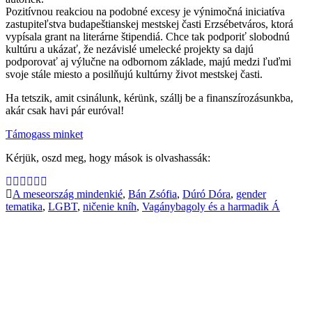
Pozitívnou reakciou na podobné excesy je výnimočná iniciatíva
zastupiteľstva budapeštianskej mestskej časti Erzsébetváros, ktorá
vypísala grant na literárne štipendiá. Chce tak podporiť slobodnú
kultúru a ukázať, že nezávislé umelecké projekty sa dajú
podporovať aj výlučne na odbornom základe, majú medzi ľuďmi
svoje stále miesto a posilňujú kultúrny život mestskej časti.
Ha tetszik, amit csinálunk, kérünk, szállj be a finanszírozásunkba,
akár csak havi pár euróval!
Támogass minket
Kérjük, oszd meg, hogy mások is olvashassák:
A meseország mindenkié
,
Bán Zsófia
,
Dúró Dóra
,
gender
tematika
,
LGBT
,
ničenie kníh
,
Vagánybagoly és a harmadik Á