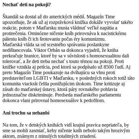
Nechať deti na pokoji?
Škandál sa dostal až do amerických médií. Magazín Time
upozorňuje, že ak už aj rozprávková knižka dokáže vyvolať takéto
reakcie, potom v Maďarsku musia vládnuť veľké napätia a
protirečenia. Ominózne ničenie kníh prirovnáva k nacistickému
páleniu kníh či ich šrotovaniu počas éry komunizmu.
Maďarská vláda sa od scestného správania poslankyne
nedištancovala. Viktor Orbán sa dokonca vyjadril, že kniha
prekračuje hranice, ktoré by sa v súvislosti s homosexualitou dali
tolerovať, a že deti treba nechať s touto témou na pokoji. Proti
knižke vznikla aj petícia, pod ktorú sa podpísalo už 8500 ľudí. Aj
preto Magazín Time poukazuje na dvíhajúcu sa vlnu proti
predstaviteľom LGBTI v Maďarsku, v posledných rokoch totiž táto
komunita viackrát čelila ponižujúcim útokom. Time kritizuje aj
zásah do maďarskej ústavy, ktorá páry rovnakého pohlavia
jednoznačne diskriminuje. Predseda maďarského parlamentu
dokonca vlani prirovnal homosexuálov k pedofilom.
Ani trochu sa nehanbí
Na tom, že v detských knihách vidí krajná pravica nepriateľa, by
sme sa mohli zasmiať, keby ničenie kníh nebolo takým hrozivým
aktom, známym z minulých totalitných zriadení.