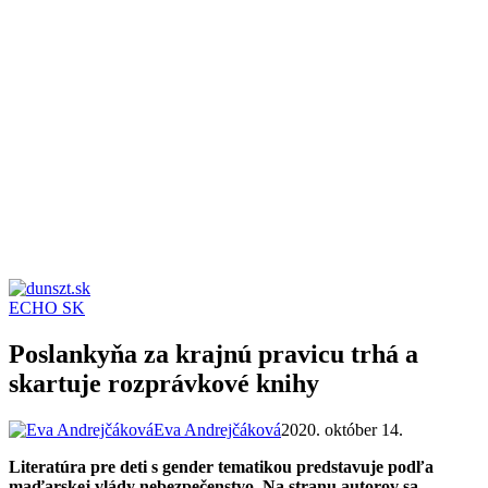
ECHO SK
dunszt.sk
kultmag
Poslankyňa za krajnú pravicu trhá a
skartuje rozprávkové knihy
Eva Andrejčáková
2020. október 14.
Literatúra pre deti s gender tematikou predstavuje podľa
maďarskej vlády nebezpečenstvo. Na stranu autorov sa