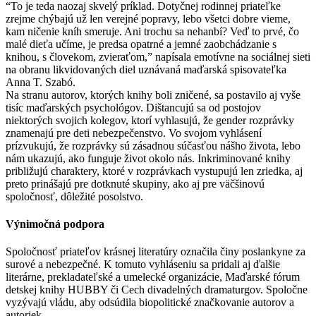
“To je teda naozaj skvelý príklad. Dotyčnej rodinnej priateľke
zrejme chýbajú už len verejné popravy, lebo všetci dobre vieme,
kam ničenie kníh smeruje. Ani trochu sa nehanbí? Veď to prvé, čo
malé dieťa učíme, je predsa opatrné a jemné zaobchádzanie s
knihou, s človekom, zvieraťom,” napísala emotívne na sociálnej sieti
na obranu likvidovaných diel uznávaná maďarská spisovateľka
Anna T. Szabó.
Na stranu autorov, ktorých knihy boli zničené, sa postavilo aj vyše
tisíc maďarských psychológov. Dištancujú sa od postojov
niektorých svojich kolegov, ktorí vyhlasujú, že gender rozprávky
znamenajú pre deti nebezpečenstvo. Vo svojom vyhlásení
prízvukujú, že rozprávky sú zásadnou súčasťou nášho života, lebo
nám ukazujú, ako funguje život okolo nás. Inkriminované knihy
približujú charaktery, ktoré v rozprávkach vystupujú len zriedka, aj
preto prinášajú pre dotknuté skupiny, ako aj pre väčšinovú
spoločnosť, dôležité posolstvo.
Výnimočná podpora
Spoločnosť priateľov krásnej literatúry označila činy poslankyne za
surové a nebezpečné. K tomuto vyhláseniu sa pridali aj ďalšie
literárne, prekladateľské a umelecké organizácie, Maďarské fórum
detskej knihy HUBBY či Cech divadelných dramaturgov. Spoločne
vyzývajú vládu, aby odsúdila biopolitické značkovanie autorov a
autoriek.