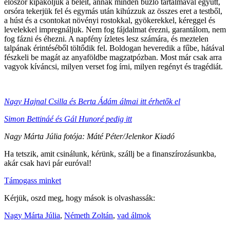
először kipakoljuk a beleit, annak minden bűzlő tartalmával együtt,
orsóra tekerjük fel és egymás után kihúzzuk az összes eret a testből,
a húst és a csontokat növényi rostokkal, gyökerekkel, kéreggel és
levelekkel impregnáljuk. Nem fog fájdalmat érezni, garantálom, nem
fog fázni és éhezni. A napfény ízletes lesz számára, és meztelen
talpának érintéséből töltődik fel. Boldogan heveredik a fűbe, hátával
fészkeli be magát az anyaföldbe magzatpózban. Most már csak arra
vagyok kíváncsi, milyen verset fog írni, milyen regényt és tragédiát.
Nagy Hajnal Csilla és Berta Ádám álmai itt érhetők el
Simon Bettináé és Gál Hunoré pedig itt
Nagy Márta Júlia fotója: Máté Péter/Jelenkor Kiadó
Ha tetszik, amit csinálunk, kérünk, szállj be a finanszírozásunkba,
akár csak havi pár euróval!
Támogass minket
Kérjük, oszd meg, hogy mások is olvashassák:
Nagy Márta Júlia
,
Németh Zoltán
,
vad álmok