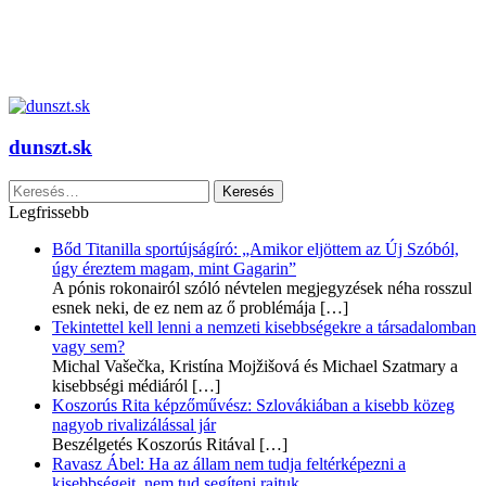
dunszt.sk
Keresés:
Legfrissebb
Bőd Titanilla sportújságíró: „Amikor eljöttem az Új Szóból,
úgy éreztem magam, mint Gagarin”
A pónis rokonairól szóló névtelen megjegyzések néha rosszul
esnek neki, de ez nem az ő problémája
[…]
Tekintettel kell lenni a nemzeti kisebbségekre a társadalomban
vagy sem?
Michal Vašečka, Kristína Mojžišová és Michael Szatmary a
kisebbségi médiáról
[…]
Koszorús Rita képzőművész: Szlovákiában a kisebb közeg
nagyob rivalizálással jár
Beszélgetés Koszorús Ritával
[…]
Ravasz Ábel: Ha az állam nem tudja feltérképezni a
kisebbségeit, nem tud segíteni rajtuk