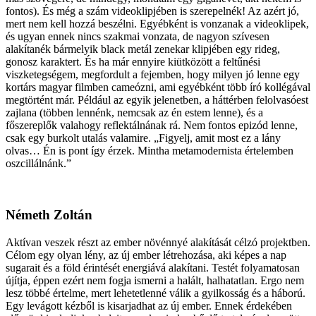
fontos). És még a szám videoklipjében is szerepelnék! Az azért jó,
mert nem kell hozzá beszélni. Egyébként is vonzanak a videoklipek,
és ugyan ennek nincs szakmai vonzata, de nagyon szívesen
alakítanék bármelyik black metál zenekar klipjében egy rideg,
gonosz karaktert. És ha már ennyire kiütközött a feltűnési
viszketegségem, megfordult a fejemben, hogy milyen jó lenne egy
kortárs magyar filmben cameózni, ami egyébként több író kollégával
megtörtént már. Például az egyik jelenetben, a háttérben felolvasóest
zajlana (többen lennénk, nemcsak az én estem lenne), és a
főszereplők valahogy reflektálnának rá. Nem fontos epizód lenne,
csak egy burkolt utalás valamire. „Figyelj, amit most ez a lány
olvas… Én is pont így érzek. Mintha metamodernista értelemben
oszcillálnánk.”
Németh Zoltán
Aktívan veszek részt az ember növénnyé alakítását célzó projektben.
Célom egy olyan lény, az új ember létrehozása, aki képes a nap
sugarait és a föld érintését energiává alakítani. Testét folyamatosan
újítja, éppen ezért nem fogja ismerni a halált, halhatatlan. Ergo nem
lesz többé értelme, mert lehetetlenné válik a gyilkosság és a háború.
Egy levágott kézből is kisarjadhat az új ember. Ennek érdekében