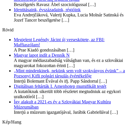
Beszélgetés Ravasz Ábel szociológussal
[…]
Identitásaink, évszázadaink, régióink
Eva Andrejčáková, Valerij Kupka, Lucia Molnár Satinská és
Jozef Tancer beszélgetése
[…]
Rövid
Megjelent Legéndy Jácint új verseskötete, az FBI:
Maffiaszólam!
A Prae Kiadó gondozásában
[…]
Magyar lapot indít a Denník N
A magyar médiaszabadság válságban van, és ez a szlovákiai
magyarokat fokozottan érinti
[…]
„Mint mindenkinek, nekünk sem volt szokványos évünk” – a
Pozsonyi Kifli polgári társulás évértékelője
Interjú Bolemant Évával és ifj. Papp Sándorral
[…]
Digitálisan feltárták I. Amenhotep mumifikált testét
A kutatóknak sikerült több részletet megtudniuk az egykori
uralkodóról
[…]
Így alakult a 2021-es év a Szlovákiai Magyar Kultúra
Múzeumában
Interjú a múzeum igazgatójával, Jarábik Gabriellával
[…]
Kép/Hang