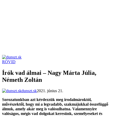
RÖVID
dunszt.sk
kultmag
Írók vad álmai – Nagy Márta Júlia,
Németh Zoltán
dunszt.sk
2021. június 21.
Sorozatunkban azt kérdezzük meg irodalmároktól,
művészektől, hogy mi a legvadabb, szakmájukkal összefüggő
álmuk, amely akár meg is valósulhatna. Valamennyire
valóságos, mégis vad dolgokat keresünk, személyeseket és