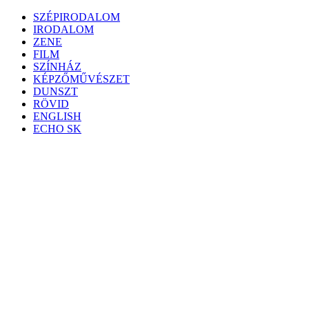
Skip
SZÉPIRODALOM
to
IRODALOM
content
ZENE
FILM
SZÍNHÁZ
KÉPZŐMŰVÉSZET
DUNSZT
RÖVID
ENGLISH
ECHO SK