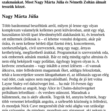
szakmaiakat. Most Nagy Márta Júlia és Németh Zoltán álmait
tesszük közzé.
Nagy Márta Júlia
Több barátommal beszéltünk arról, milyen jó lenne egy olyan
komplexum valamelyik kellemes pesti külvárosban, amit egy régi,
használaton kívüli ipari létesítményből alakítanánk ki, és lennének
ott műtermek (íróknak is – el lehetne vonulni dolgozni, akár pár
órára, és nem kellene bérleti díjat fizetni érte), koncertterem,
szerkesztőségek, civil szervezetek, meg egy nagy, árnyas
kerthelyiség, megfizethető árakkal. Programokat is szerveznénk oda,
sok embernek adnánk munkát. Bár ez még mindig egész altruista és
nem elég beképzelt vagy pofátlan, úgyhogy legyen olyan is. A
kedvenc zenekaraim – vagy inkább a zenei ízlésem – el vannak
átkozva, mire felfedeztem magamnak őket, addigra feloszlottak,
tehát a koncertjeikre sosem látogathattam el, az időutazás ugyan elég
vad ötlet, csak sajnos nem megvalósítható. Pedig de jó lett volna
Layne Staley-vel dalszöveget írni… ha már 16 évesen úgy
gyakoroltam az angolt, hogy Alice in Chains-dalszövegeket
próbáltam lefordítani – és versben utánozni. Maradnak a
hálistennek, ma is aktív alkotók. Tegyük fel, annyira befutok, hogy
több versemet lefordítják angolra, a szélesebb közönség is felfedezi,
és mondjuk Nick Cave megzenésíti (bár neki aligha van szüksége
más szövegére, de mindegy, mondtam egy giganevet, aki nekem is