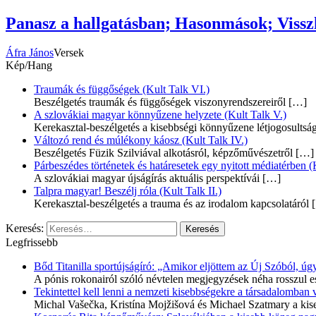
Panasz a hallgatásban; Hasonmások; Vissz
Áfra János
Versek
Kép/Hang
Traumák és függőségek (Kult Talk VI.)
Beszélgetés traumák és függőségek viszonyrendszereiről
[…]
A szlovákiai magyar könnyűzene helyzete (Kult Talk V.)
Kerekasztal-beszélgetés a kisebbségi könnyűzene létjogosultsá
Változó rend és múlékony káosz (Kult Talk IV.)
Beszélgetés Füzik Szilviával alkotásról, képzőművészetről
[…]
Párbeszédes történetek és határesetek egy nyitott médiatérben (K
A szlovákiai magyar újságírás aktuális perspektívái
[…]
Talpra magyar! Beszélj róla (Kult Talk II.)
Kerekasztal-beszélgetés a trauma és az irodalom kapcsolatáról
[
Keresés:
Legfrissebb
Bőd Titanilla sportújságíró: „Amikor eljöttem az Új Szóból, 
A pónis rokonairól szóló névtelen megjegyzések néha rosszul e
Tekintettel kell lenni a nemzeti kisebbségekre a társadalomban
Michal Vašečka, Kristína Mojžišová és Michael Szatmary a kis