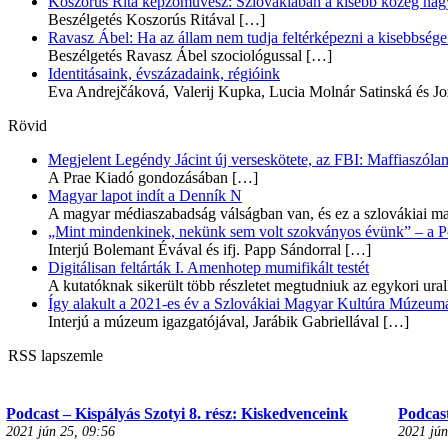
Koszorús Rita képzőművész: Szlovákiában a kisebb közeg nagyo
Beszélgetés Koszorús Ritával
[…]
Ravasz Ábel: Ha az állam nem tudja feltérképezni a kisebbségeit
Beszélgetés Ravasz Ábel szociológussal
[…]
Identitásaink, évszázadaink, régióink
Eva Andrejčáková, Valerij Kupka, Lucia Molnár Satinská és Jo
Rövid
Megjelent Legéndy Jácint új verseskötete, az FBI: Maffiaszóla
A Prae Kiadó gondozásában
[…]
Magyar lapot indít a Denník N
A magyar médiaszabadság válságban van, és ez a szlovákiai ma
„Mint mindenkinek, nekünk sem volt szokványos évünk” – a Pozs
Interjú Bolemant Évával és ifj. Papp Sándorral
[…]
Digitálisan feltárták I. Amenhotep mumifikált testét
A kutatóknak sikerült több részletet megtudniuk az egykori ur
Így alakult a 2021-es év a Szlovákiai Magyar Kultúra Múzeum
Interjú a múzeum igazgatójával, Jarábik Gabriellával
[…]
RSS lapszemle
Podcast – Kispályás Szotyi 8. rész: Kiskedvenceink
Podcast
2021 jún 25, 09:56
2021 jún