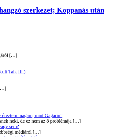
hangzó szerkezet; Koppanás után
gáról
[…]
ult Talk III.)
…]
úgy éreztem magam, mint Gagarin”
snek neki, de ez nem az ő problémája
[…]
 vagy sem?
ebbségi médiáról
[…]