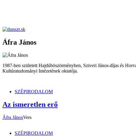
dunszt.sk
kultmag
Áfra János
1987-ben született Hajdúböszörményben, Sziveri János-díjas és Horvá
Kultúratudományi Intézetének oktatója.
SZÉPIRODALOM
Az ismeretlen erő
Áfra János
Vers
SZÉPIRODALOM