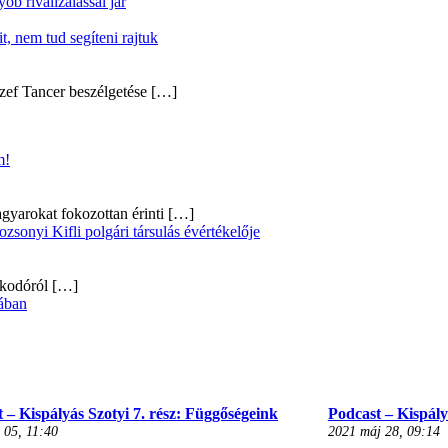
b rivalizálással jár
, nem tud segíteni rajtuk
zef Tancer beszélgetése
[…]
m!
gyarokat fokozottan érinti
[…]
onyi Kifli polgári társulás évértékelője
alkodóról
[…]
ában
 – Kispályás Szotyi 7. rész: Függőségeink
Podcast – Kispályá
 05, 11:40
2021 máj 28, 09:14