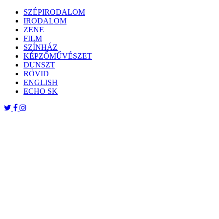
Skip
SZÉPIRODALOM
to
IRODALOM
content
ZENE
FILM
SZÍNHÁZ
KÉPZŐMŰVÉSZET
DUNSZT
RÖVID
ENGLISH
ECHO SK