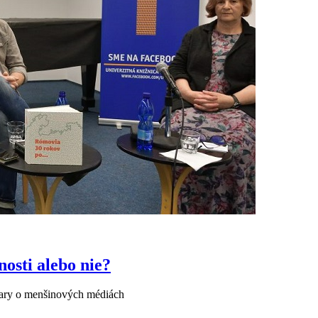
osti alebo nie?
ary o menšinových médiách