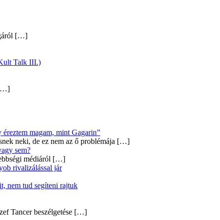
gáról
[…]
ult Talk III.)
…]
úgy éreztem magam, mint Gagarin”
snek neki, de ez nem az ő problémája
[…]
 vagy sem?
ebbségi médiáról
[…]
b rivalizálással jár
, nem tud segíteni rajtuk
zef Tancer beszélgetése
[…]