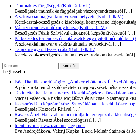
Traumák és függőségek (Kult Talk VI.)
Beszélgetés traumák és függőségek viszonyrendszereiről
[…]
A szlovákiai magyar könnyűzene helyzete (Kult Talk V.)
Kerekasztal-beszélgetés a kisebbségi könnyűzene létjogosultsá
Változó rend és múlékony káosz (Kult Talk IV.)
Beszélgetés Füzik Szilviával alkotásról, képzőművészetről
[…]
Párbeszédes történetek és határesetek egy nyitott médiatérben (K
A szlovákiai magyar újságírás aktuális perspektívái
[…]
Talpra magyar! Beszélj róla (Kult Talk II.)
Kerekasztal-beszélgetés a trauma és az irodalom kapcsolatáról
[
Keresés:
Legfrissebb
Bőd Titanilla sportújságíró: „Amikor eljöttem az Új Szóból, 
A pónis rokonairól szóló névtelen megjegyzések néha rosszul e
Tekintettel kell lenni a nemzeti kisebbségekre a társadalomban
Michal Vašečka, Kristína Mojžišová és Michael Szatmary a kis
Koszorús Rita képzőművész: Szlovákiában a kisebb közeg nagyo
Beszélgetés Koszorús Ritával
[…]
Ravasz Ábel: Ha az állam nem tudja feltérképezni a kisebbségeit
Beszélgetés Ravasz Ábel szociológussal
[…]
Identitásaink, évszázadaink, régióink
Eva Andrejčáková, Valerij Kupka, Lucia Molnár Satinská és Jo