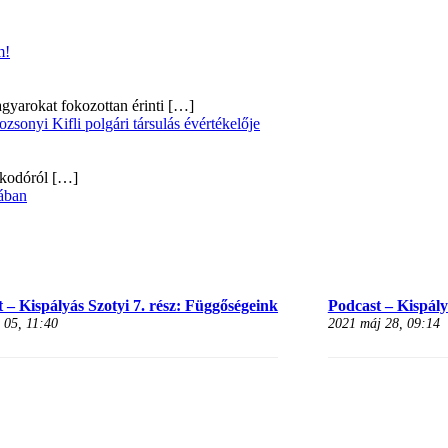
m!
gyarokat fokozottan érinti
[…]
onyi Kifli polgári társulás évértékelője
alkodóról
[…]
ában
 – Kispályás Szotyi 7. rész: Függőségeink
Podcast – Kispályá
 05, 11:40
2021 máj 28, 09:14