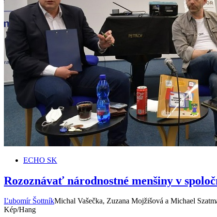
ECHO SK
Rozoznávať národnostné menšiny v spoločn
Ľubomír Šottník
Michal Vašečka, Zuzana Mojžišová a Michael Szatm
Kép/Hang