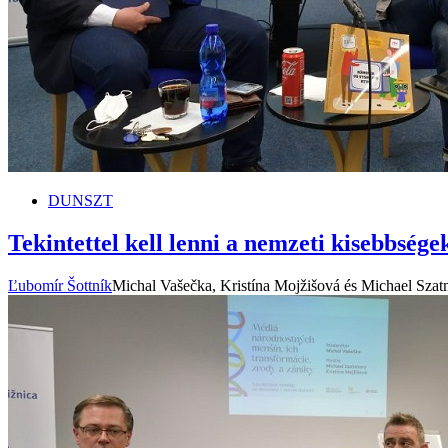
DUNSZT
Tekintettel kell lenni a nemzeti kisebbsé
Ľubomír Šottník
Michal Vašečka, Kristína Mojžišová és Michael Szat