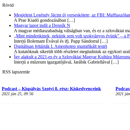
Rövid
Megjelent Legéndy Jácint új verseskötete, az FBI: Maffiaszóla
A Prae Kiadó gondozásában
[…]
Magyar lapot indít a Denník N
A magyar médiaszabadság válságban van, és ez a szlovákiai ma
„Mint mindenkinek, nekünk sem volt szokványos évünk” – a Pozs
Interjú Bolemant Évával és ifj. Papp Sándorral
[…]
Digitálisan feltárták I. Amenhotep mumifikált testét
A kutatóknak sikerült több részletet megtudniuk az egykori ur
Így alakult a 2021-es év a Szlovákiai Magyar Kultúra Múzeum
Interjú a múzeum igazgatójával, Jarábik Gabriellával
[…]
RSS lapszemle
Podcast – Kispályás Szotyi 8. rész: Kiskedvenceink
Podcast
2021 jún 25, 09:56
2021 jún