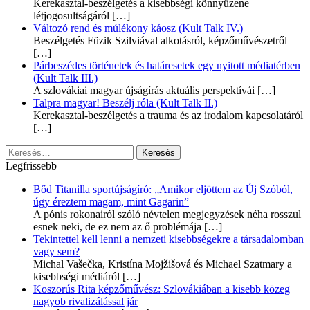
Kerekasztal-beszélgetés a kisebbségi könnyűzene
létjogosultságáról
[…]
Változó rend és múlékony káosz (Kult Talk IV.)
Beszélgetés Füzik Szilviával alkotásról, képzőművészetről
[…]
Párbeszédes történetek és határesetek egy nyitott médiatérben
(Kult Talk III.)
A szlovákiai magyar újságírás aktuális perspektívái
[…]
Talpra magyar! Beszélj róla (Kult Talk II.)
Kerekasztal-beszélgetés a trauma és az irodalom kapcsolatáról
[…]
Keresés:
Legfrissebb
Bőd Titanilla sportújságíró: „Amikor eljöttem az Új Szóból,
úgy éreztem magam, mint Gagarin”
A pónis rokonairól szóló névtelen megjegyzések néha rosszul
esnek neki, de ez nem az ő problémája
[…]
Tekintettel kell lenni a nemzeti kisebbségekre a társadalomban
vagy sem?
Michal Vašečka, Kristína Mojžišová és Michael Szatmary a
kisebbségi médiáról
[…]
Koszorús Rita képzőművész: Szlovákiában a kisebb közeg
nagyob rivalizálással jár