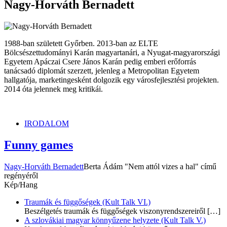
dunszt.sk
kultmag
Nagy-Horváth Bernadett
1988-ban született Győrben. 2013-ban az ELTE
Bölcsészettudományi Karán magyartanári, a Nyugat-magyarországi
Egyetem Apáczai Csere János Karán pedig emberi erőforrás
tanácsadó diplomát szerzett, jelenleg a Metropolitan Egyetem
hallgatója, marketingesként dolgozik egy városfejlesztési projekten.
2014 óta jelennek meg kritikái.
IRODALOM
Funny games
Nagy-Horváth Bernadett
Berta Ádám "Nem attól vizes a hal" című
regényéről
Kép/Hang
Traumák és függőségek (Kult Talk VI.)
Beszélgetés traumák és függőségek viszonyrendszereiről
[…]
A szlovákiai magyar könnyűzene helyzete (Kult Talk V.)