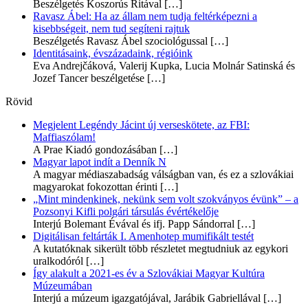
Beszélgetés Koszorús Ritával
[…]
Ravasz Ábel: Ha az állam nem tudja feltérképezni a
kisebbségeit, nem tud segíteni rajtuk
Beszélgetés Ravasz Ábel szociológussal
[…]
Identitásaink, évszázadaink, régióink
Eva Andrejčáková, Valerij Kupka, Lucia Molnár Satinská és
Jozef Tancer beszélgetése
[…]
Rövid
Megjelent Legéndy Jácint új verseskötete, az FBI:
Maffiaszólam!
A Prae Kiadó gondozásában
[…]
Magyar lapot indít a Denník N
A magyar médiaszabadság válságban van, és ez a szlovákiai
magyarokat fokozottan érinti
[…]
„Mint mindenkinek, nekünk sem volt szokványos évünk” – a
Pozsonyi Kifli polgári társulás évértékelője
Interjú Bolemant Évával és ifj. Papp Sándorral
[…]
Digitálisan feltárták I. Amenhotep mumifikált testét
A kutatóknak sikerült több részletet megtudniuk az egykori
uralkodóról
[…]
Így alakult a 2021-es év a Szlovákiai Magyar Kultúra
Múzeumában
Interjú a múzeum igazgatójával, Jarábik Gabriellával
[…]