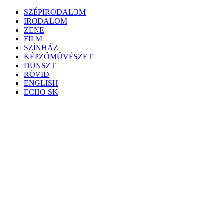
Skip
SZÉPIRODALOM
to
IRODALOM
content
ZENE
FILM
SZÍNHÁZ
KÉPZŐMŰVÉSZET
DUNSZT
RÖVID
ENGLISH
ECHO SK