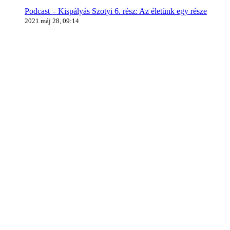
Podcast – Kispályás Szotyi 6. rész: Az életünk egy része
2021 máj 28, 09:14