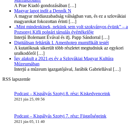
Maffiaszólam!
A Prae Kiadó gondozásában
[…]
Magyar lapot indít a Denník N
A magyar médiaszabadság válságban van, és ez a szlovákiai
magyarokat fokozottan érinti
[…]
„Mint mindenkinek, nekünk sem volt szokványos évünk” – a
Pozsonyi Kifli polgári társulás évértékelője
Interjú Bolemant Évával és ifj. Papp Sándorral
[…]
Digitálisan feltárták I. Amenhotep mumifikált testét
A kutatóknak sikerült több részletet megtudniuk az egykori
uralkodóról
[…]
Így alakult a 2021-es év a Szlovákiai Magyar Kultúra
Múzeumában
Interjú a múzeum igazgatójával, Jarábik Gabriellával
[…]
RSS lapszemle
Podcast – Kispályás Szotyi 8. rész: Kiskedvenceink
2021 jún 25, 09:56
Podcast – Kispályás Szotyi 7. rész: Függőségeink
2021 jún 05, 11:40