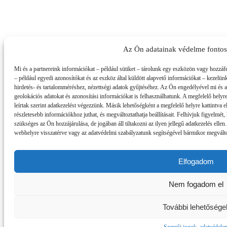
Az Ön adatainak védelme fonto
Mi és a partnereink információkat – például sütiket – tárolunk egy eszközön vagy hozzáf
– például egyedi azonosítókat és az eszköz által küldött alapvető információkat – kezelün
hirdetés- és tartalomméréshez, nézettségi adatok gyűjtéséhez. Az Ön engedélyével mi és 
geolokációs adatokat és azonosítási információkat is felhasználhatunk. A megfelelő helyre
leírtak szerint adatkezelést végezzünk. Másik lehetőségként a megfelelő helyre kattintva el
részletesebb információkhoz juthat, és megváltoztathatja beállításait. Felhívjuk figyelmé
szükséges az Ön hozzájárulása, de jogában áll tiltakozni az ilyen jellegű adatkezelés ellen
webhelyre visszatérve vagy az adatvédelmi szabályzatunk segítségével bármikor megváltozt
Elfogadom
Nem fogadom el
További lehetősége