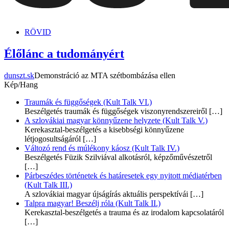
dunszt.sk
kultmag
RÖVID
Élőlánc a tudományért
dunszt.sk
Demonstráció az MTA szétbombázása ellen
Kép/Hang
Traumák és függőségek (Kult Talk VI.)
Beszélgetés traumák és függőségek viszonyrendszereiről
[…]
A szlovákiai magyar könnyűzene helyzete (Kult Talk V.)
Kerekasztal-beszélgetés a kisebbségi könnyűzene
létjogosultságáról
[…]
Változó rend és múlékony káosz (Kult Talk IV.)
Beszélgetés Füzik Szilviával alkotásról, képzőművészetről
[…]
Párbeszédes történetek és határesetek egy nyitott médiatérben
(Kult Talk III.)
A szlovákiai magyar újságírás aktuális perspektívái
[…]
Talpra magyar! Beszélj róla (Kult Talk II.)
Kerekasztal-beszélgetés a trauma és az irodalom kapcsolatáról
[…]