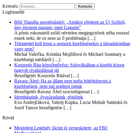
Keresés:
Legfrissebb
Bőd Titanilla sportújságíró: „Amikor eljöttem az Új Szóból,
úgy éreztem magam, mint Gagarin”
A pónis rokonairól szóló névtelen megjegyzések néha rosszul
esnek neki, de ez nem az ő problémája
[…]
Tekintettel kell lenni a nemzeti kisebbségekre a társadalomban
vagy sem?
Michal Vašečka, Kristína Mojžišová és Michael Szatmary a
kisebbségi médiáról
[…]
Koszorús Rita képzőművész: Szlovákiában a kisebb közeg
nagyob rivalizálással jár
Beszélgetés Koszorús Ritával
[…]
Ravasz Ábel: Ha az állam nem tudja feltérképezni a
kisebbségeit, nem tud segíteni rajtuk
Beszélgetés Ravasz Ábel szociológussal
[…]
Identitásaink, évszázadaink, régióink
Eva Andrejčáková, Valerij Kupka, Lucia Molnár Satinská és
Jozef Tancer beszélgetése
[…]
Rövid
Megjelent Legéndy Jácint új verseskötete, az FBI: