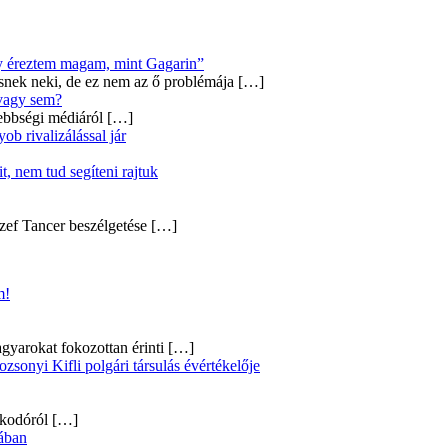
úgy éreztem magam, mint Gagarin”
snek neki, de ez nem az ő problémája
[…]
 vagy sem?
ebbségi médiáról
[…]
b rivalizálással jár
, nem tud segíteni rajtuk
zef Tancer beszélgetése
[…]
m!
gyarokat fokozottan érinti
[…]
onyi Kifli polgári társulás évértékelője
alkodóról
[…]
ában