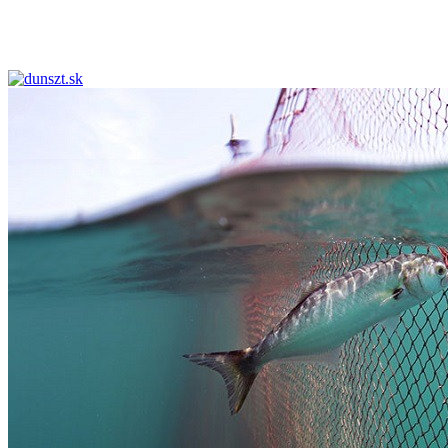
dunszt.sk
kultmag