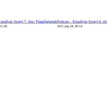
ispályás Szotyi 7. rész: Függőségeink
Podcast – Kispályás Szotyi 6. ré
 11:40
2021 máj 28, 09:14