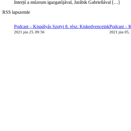
Interjú a múzeum igazgatójával, Jarábik Gabriellával
[…]
RSS lapszemle
Podcast – Kispályás Szotyi 8. rész: Kiskedvenceink
Podcast – K
2021 jún 25, 09:56
2021 jún 05,