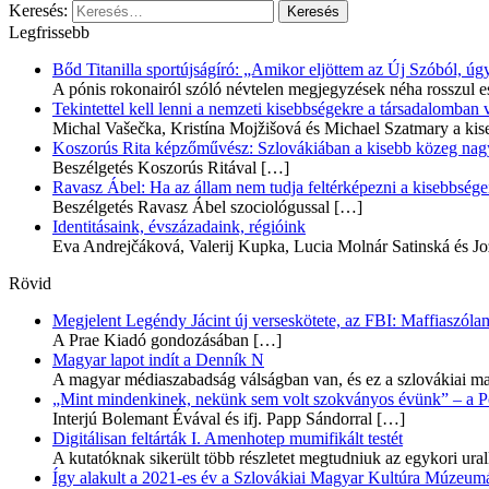
Keresés:
Legfrissebb
Bőd Titanilla sportújságíró: „Amikor eljöttem az Új Szóból, 
A pónis rokonairól szóló névtelen megjegyzések néha rosszul e
Tekintettel kell lenni a nemzeti kisebbségekre a társadalomban
Michal Vašečka, Kristína Mojžišová és Michael Szatmary a kis
Koszorús Rita képzőművész: Szlovákiában a kisebb közeg nagyo
Beszélgetés Koszorús Ritával
[…]
Ravasz Ábel: Ha az állam nem tudja feltérképezni a kisebbségeit
Beszélgetés Ravasz Ábel szociológussal
[…]
Identitásaink, évszázadaink, régióink
Eva Andrejčáková, Valerij Kupka, Lucia Molnár Satinská és Jo
Rövid
Megjelent Legéndy Jácint új verseskötete, az FBI: Maffiaszóla
A Prae Kiadó gondozásában
[…]
Magyar lapot indít a Denník N
A magyar médiaszabadság válságban van, és ez a szlovákiai ma
„Mint mindenkinek, nekünk sem volt szokványos évünk” – a Pozs
Interjú Bolemant Évával és ifj. Papp Sándorral
[…]
Digitálisan feltárták I. Amenhotep mumifikált testét
A kutatóknak sikerült több részletet megtudniuk az egykori ur
Így alakult a 2021-es év a Szlovákiai Magyar Kultúra Múzeum