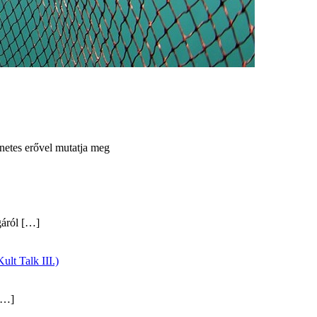
netes erővel mutatja meg
gáról
[…]
ult Talk III.)
…]