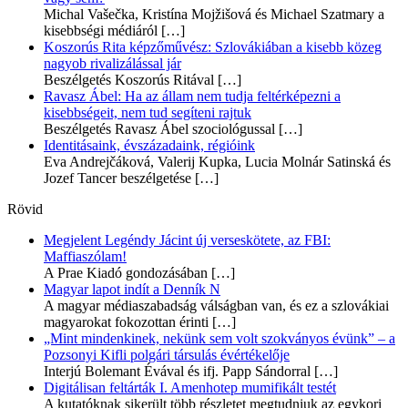
Michal Vašečka, Kristína Mojžišová és Michael Szatmary a
kisebbségi médiáról
[…]
Koszorús Rita képzőművész: Szlovákiában a kisebb közeg
nagyob rivalizálással jár
Beszélgetés Koszorús Ritával
[…]
Ravasz Ábel: Ha az állam nem tudja feltérképezni a
kisebbségeit, nem tud segíteni rajtuk
Beszélgetés Ravasz Ábel szociológussal
[…]
Identitásaink, évszázadaink, régióink
Eva Andrejčáková, Valerij Kupka, Lucia Molnár Satinská és
Jozef Tancer beszélgetése
[…]
Rövid
Megjelent Legéndy Jácint új verseskötete, az FBI:
Maffiaszólam!
A Prae Kiadó gondozásában
[…]
Magyar lapot indít a Denník N
A magyar médiaszabadság válságban van, és ez a szlovákiai
magyarokat fokozottan érinti
[…]
„Mint mindenkinek, nekünk sem volt szokványos évünk” – a
Pozsonyi Kifli polgári társulás évértékelője
Interjú Bolemant Évával és ifj. Papp Sándorral
[…]
Digitálisan feltárták I. Amenhotep mumifikált testét
A kutatóknak sikerült több részletet megtudniuk az egykori