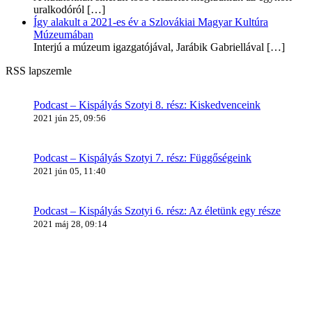
uralkodóról
[…]
Így alakult a 2021-es év a Szlovákiai Magyar Kultúra
Múzeumában
Interjú a múzeum igazgatójával, Jarábik Gabriellával
[…]
RSS lapszemle
Podcast – Kispályás Szotyi 8. rész: Kiskedvenceink
2021 jún 25, 09:56
Podcast – Kispályás Szotyi 7. rész: Függőségeink
2021 jún 05, 11:40
Podcast – Kispályás Szotyi 6. rész: Az életünk egy része
2021 máj 28, 09:14