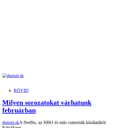
dunszt.sk
kultmag
RÖVID
Milyen sorozatokat várhatunk
februárban
dunszt.sk
A Netflix, az HBO és más csatornák kínálatából
Kép/Hang