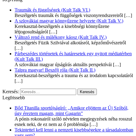
Traumák és függőségek (Kult Talk VI.)
Beszélgetés traumák és függőségek viszonyrendszereiről
[…]
A szlovákiai magyar könnyűzene helyzete (Kult Talk V.)
Kerekasztal-beszélgetés a kisebbségi könnyűzene
létjogosultságáról
[…]
Változó rend és múlékony káosz (Kult Talk IV.)
Beszélgetés Füzik Szilviával alkotásról, képzőművészetről
[…]
Párbeszédes történetek és határesetek egy nyitott médiatérben
(Kult Talk III.)
A szlovákiai magyar újságírás aktuális perspektívái
[…]
Talpra magyar! Beszélj róla (Kult Talk II.)
Kerekasztal-beszélgetés a trauma és az irodalom kapcsolatáról
[…]
Keresés:
Legfrissebb
Bőd Titanilla sportújságíró: „Amikor eljöttem az Új Szóból,
úgy éreztem magam, mint Gagarin”
A pónis rokonairól szóló névtelen megjegyzések néha rosszul
esnek neki, de ez nem az ő problémája
[…]
Tekintettel kell lenni a nemzeti kisebbségekre a társadalomban
vagy sem?