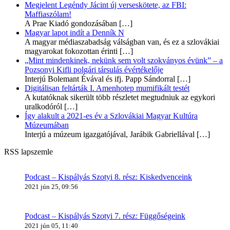
Megjelent Legéndy Jácint új verseskötete, az FBI:
Maffiaszólam!
A Prae Kiadó gondozásában
[…]
Magyar lapot indít a Denník N
A magyar médiaszabadság válságban van, és ez a szlovákiai
magyarokat fokozottan érinti
[…]
„Mint mindenkinek, nekünk sem volt szokványos évünk” – a
Pozsonyi Kifli polgári társulás évértékelője
Interjú Bolemant Évával és ifj. Papp Sándorral
[…]
Digitálisan feltárták I. Amenhotep mumifikált testét
A kutatóknak sikerült több részletet megtudniuk az egykori
uralkodóról
[…]
Így alakult a 2021-es év a Szlovákiai Magyar Kultúra
Múzeumában
Interjú a múzeum igazgatójával, Jarábik Gabriellával
[…]
RSS lapszemle
Podcast – Kispályás Szotyi 8. rész: Kiskedvenceink
2021 jún 25, 09:56
Podcast – Kispályás Szotyi 7. rész: Függőségeink
2021 jún 05, 11:40