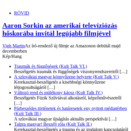
dunszt.sk
kultmag
RÖVID
Aaron Sorkin az amerikai televíziózás
hőskorába invitál legújabb filmjével
Vigh Martin
Az író-rendező új filmje az Amazonon debütál majd
decemberben
Kép/Hang
Traumák és függőségek (Kult Talk VI.)
Beszélgetés traumák és függőségek viszonyrendszereiről
[…]
A szlovákiai magyar könnyűzene helyzete (Kult Talk V.)
Kerekasztal-beszélgetés a kisebbségi könnyűzene
létjogosultságáról
[…]
Változó rend és múlékony káosz (Kult Talk IV.)
Beszélgetés Füzik Szilviával alkotásról, képzőművészetről
[…]
Párbeszédes történetek és határesetek egy nyitott médiatérben
(Kult Talk III.)
A szlovákiai magyar újságírás aktuális perspektívái
[…]
Talpra magyar! Beszélj róla (Kult Talk II.)
Kerekasztal-beszélgetés a trauma és az irodalom kapcsolatáról