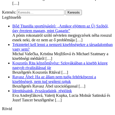
[…]
Keresés:
Legfrissebb
Bőd Titanilla sportújságíró: „Amikor eljöttem az Új Szóból,
úgy éreztem magam, mint Gagarin”
A pónis rokonairól szóló névtelen megjegyzések néha rosszul
esnek neki, de ez nem az ő problémája
[…]
Tekintettel kell lenni a nemzeti kisebbségekre a társadalomban
vagy sem?
Michal Vašečka, Kristína Mojžišová és Michael Szatmary a
kisebbségi médiáról
[…]
Koszorús Rita képzőművész: Szlovákiában a kisebb közeg
nagyob rivalizálással jár
Beszélgetés Koszorús Ritával
[…]
Ravasz Ábel: Ha az állam nem tudja feltérképezni a
kisebbségeit, nem tud segíteni rajtuk
Beszélgetés Ravasz Ábel szociológussal
[…]
Identitásaink, évszázadaink, régióink
Eva Andrejčáková, Valerij Kupka, Lucia Molnár Satinská és
Jozef Tancer beszélgetése
[…]
Rövid