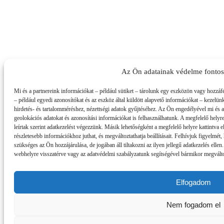
Az Ön adatainak védelme fonto
Mi és a partnereink információkat – például sütiket – tárolunk egy eszközön vagy hozzáf
– például egyedi azonosítókat és az eszköz által küldött alapvető információkat – kezelün
hirdetés- és tartalomméréshez, nézettségi adatok gyűjtéséhez. Az Ön engedélyével mi és 
geolokációs adatokat és azonosítási információkat is felhasználhatunk. A megfelelő helyre
leírtak szerint adatkezelést végezzünk. Másik lehetőségként a megfelelő helyre kattintva el
részletesebb információkhoz juthat, és megváltoztathatja beállításait. Felhívjuk figyelmé
szükséges az Ön hozzájárulása, de jogában áll tiltakozni az ilyen jellegű adatkezelés ellen
webhelyre visszatérve vagy az adatvédelmi szabályzatunk segítségével bármikor megváltozt
Elfogadom
Nem fogadom el