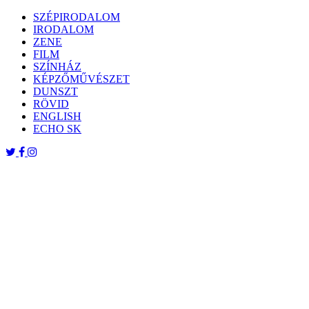
Skip
SZÉPIRODALOM
to
IRODALOM
content
ZENE
FILM
SZÍNHÁZ
KÉPZŐMŰVÉSZET
DUNSZT
RÖVID
ENGLISH
ECHO SK