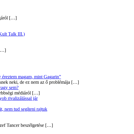
gáról
[…]
ult Talk III.)
…]
úgy éreztem magam, mint Gagarin”
snek neki, de ez nem az ő problémája
[…]
 vagy sem?
ebbségi médiáról
[…]
b rivalizálással jár
, nem tud segíteni rajtuk
zef Tancer beszélgetése
[…]