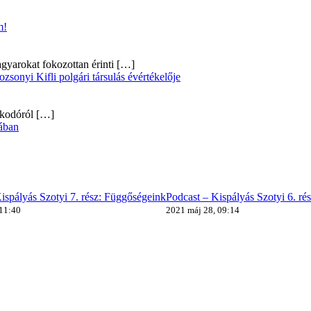
m!
gyarokat fokozottan érinti
[…]
onyi Kifli polgári társulás évértékelője
alkodóról
[…]
ában
ispályás Szotyi 7. rész: Függőségeink
Podcast – Kispályás Szotyi 6. ré
 11:40
2021 máj 28, 09:14