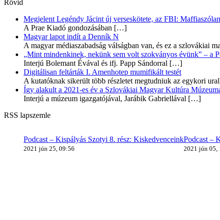
Rövid
Megjelent Legéndy Jácint új verseskötete, az FBI: Maffiaszóla
A Prae Kiadó gondozásában
[…]
Magyar lapot indít a Denník N
A magyar médiaszabadság válságban van, és ez a szlovákiai ma
„Mint mindenkinek, nekünk sem volt szokványos évünk” – a Pozs
Interjú Bolemant Évával és ifj. Papp Sándorral
[…]
Digitálisan feltárták I. Amenhotep mumifikált testét
A kutatóknak sikerült több részletet megtudniuk az egykori ur
Így alakult a 2021-es év a Szlovákiai Magyar Kultúra Múzeum
Interjú a múzeum igazgatójával, Jarábik Gabriellával
[…]
RSS lapszemle
Podcast – Kispályás Szotyi 8. rész: Kiskedvenceink
Podcast – K
2021 jún 25, 09:56
2021 jún 05,