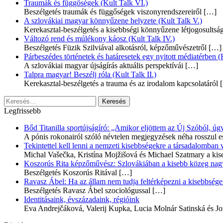
Traumák és függőségek (Kult Talk VI.)
Beszélgetés traumák és függőségek viszonyrendszereiről
[…]
A szlovákiai magyar könnyűzene helyzete (Kult Talk V.)
Kerekasztal-beszélgetés a kisebbségi könnyűzene létjogosultsá
Változó rend és múlékony káosz (Kult Talk IV.)
Beszélgetés Füzik Szilviával alkotásról, képzőművészetről
[…]
Párbeszédes történetek és határesetek egy nyitott médiatérben (K
A szlovákiai magyar újságírás aktuális perspektívái
[…]
Talpra magyar! Beszélj róla (Kult Talk II.)
Kerekasztal-beszélgetés a trauma és az irodalom kapcsolatáról
[
Keresés:
Legfrissebb
Bőd Titanilla sportújságíró: „Amikor eljöttem az Új Szóból, 
A pónis rokonairól szóló névtelen megjegyzések néha rosszul e
Tekintettel kell lenni a nemzeti kisebbségekre a társadalomban
Michal Vašečka, Kristína Mojžišová és Michael Szatmary a kis
Koszorús Rita képzőművész: Szlovákiában a kisebb közeg nagyo
Beszélgetés Koszorús Ritával
[…]
Ravasz Ábel: Ha az állam nem tudja feltérképezni a kisebbségeit
Beszélgetés Ravasz Ábel szociológussal
[…]
Identitásaink, évszázadaink, régióink
Eva Andrejčáková, Valerij Kupka, Lucia Molnár Satinská és Jo