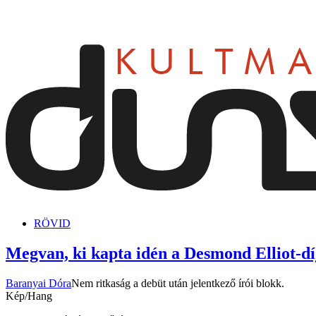
dunszt.sk
kultmag
RÖVID
Megvan, ki kapta idén a Desmond Elliot-dí
Baranyai Dóra
Nem ritkaság a debüt után jelentkező írói blokk.
Kép/Hang