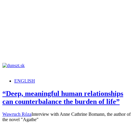
dunszt.sk
kultmag
ENGLISH
“Deep, meaningful human relationships
can counterbalance the burden of life”
Wawruch Róza
Interview with Anne Cathrine Bomann, the author of
the novel "Agathe"