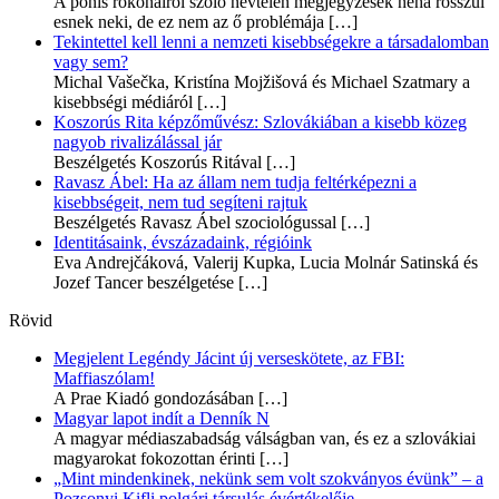
A pónis rokonairól szóló névtelen megjegyzések néha rosszul
esnek neki, de ez nem az ő problémája
[…]
Tekintettel kell lenni a nemzeti kisebbségekre a társadalomban
vagy sem?
Michal Vašečka, Kristína Mojžišová és Michael Szatmary a
kisebbségi médiáról
[…]
Koszorús Rita képzőművész: Szlovákiában a kisebb közeg
nagyob rivalizálással jár
Beszélgetés Koszorús Ritával
[…]
Ravasz Ábel: Ha az állam nem tudja feltérképezni a
kisebbségeit, nem tud segíteni rajtuk
Beszélgetés Ravasz Ábel szociológussal
[…]
Identitásaink, évszázadaink, régióink
Eva Andrejčáková, Valerij Kupka, Lucia Molnár Satinská és
Jozef Tancer beszélgetése
[…]
Rövid
Megjelent Legéndy Jácint új verseskötete, az FBI:
Maffiaszólam!
A Prae Kiadó gondozásában
[…]
Magyar lapot indít a Denník N
A magyar médiaszabadság válságban van, és ez a szlovákiai
magyarokat fokozottan érinti
[…]
„Mint mindenkinek, nekünk sem volt szokványos évünk” – a
Pozsonyi Kifli polgári társulás évértékelője