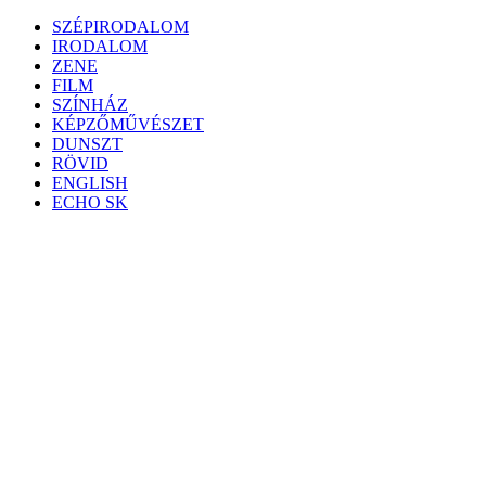
Skip
SZÉPIRODALOM
to
IRODALOM
content
ZENE
FILM
SZÍNHÁZ
KÉPZŐMŰVÉSZET
DUNSZT
RÖVID
ENGLISH
ECHO SK