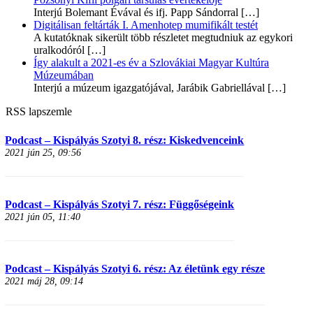
Interjú Bolemant Évával és ifj. Papp Sándorral
[…]
Digitálisan feltárták I. Amenhotep mumifikált testét
A kutatóknak sikerült több részletet megtudniuk az egykori
uralkodóról
[…]
Így alakult a 2021-es év a Szlovákiai Magyar Kultúra
Múzeumában
Interjú a múzeum igazgatójával, Jarábik Gabriellával
[…]
RSS lapszemle
Podcast – Kispályás Szotyi 8. rész: Kiskedvenceink
2021 jún 25, 09:56
Podcast – Kispályás Szotyi 7. rész: Függőségeink
2021 jún 05, 11:40
Podcast – Kispályás Szotyi 6. rész: Az életünk egy része
2021 máj 28, 09:14