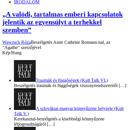
IRODALOM
„A valódi, tartalmas emberi kapcsolatok
jelentik az egyensúlyt a terhekkel
szemben”
Wawruch Róza
Beszélgetés Anne Cathrine Bomann-nal, az
"Agathe" szerzőjével
Kép/Hang
Traumák és függőségek (Kult Talk VI.)
Beszélgetés traumák és függőségek viszonyrendszereiről
[…]
A szlovákiai magyar könnyűzene helyzete (Kult
Talk V.)
Kerekasztal-beszélgetés a kisebbségi könnyűzene
létjogosultságáról
[…]