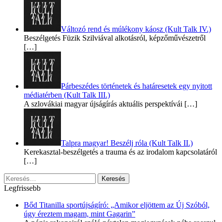
Változó rend és múlékony káosz (Kult Talk IV.)
Beszélgetés Füzik Szilviával alkotásról, képzőművészetről
[…]
Párbeszédes történetek és határesetek egy nyitott
médiatérben (Kult Talk III.)
A szlovákiai magyar újságírás aktuális perspektívái
[…]
Talpra magyar! Beszélj róla (Kult Talk II.)
Kerekasztal-beszélgetés a trauma és az irodalom kapcsolatáról
[…]
Keresés:
Legfrissebb
Bőd Titanilla sportújságíró: „Amikor eljöttem az Új Szóból,
úgy éreztem magam, mint Gagarin”