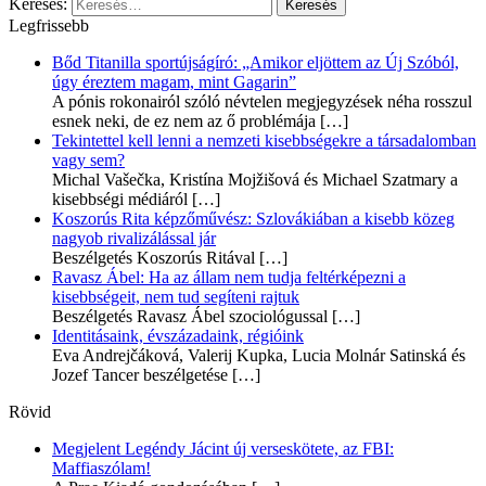
Keresés:
Legfrissebb
Bőd Titanilla sportújságíró: „Amikor eljöttem az Új Szóból,
úgy éreztem magam, mint Gagarin”
A pónis rokonairól szóló névtelen megjegyzések néha rosszul
esnek neki, de ez nem az ő problémája
[…]
Tekintettel kell lenni a nemzeti kisebbségekre a társadalomban
vagy sem?
Michal Vašečka, Kristína Mojžišová és Michael Szatmary a
kisebbségi médiáról
[…]
Koszorús Rita képzőművész: Szlovákiában a kisebb közeg
nagyob rivalizálással jár
Beszélgetés Koszorús Ritával
[…]
Ravasz Ábel: Ha az állam nem tudja feltérképezni a
kisebbségeit, nem tud segíteni rajtuk
Beszélgetés Ravasz Ábel szociológussal
[…]
Identitásaink, évszázadaink, régióink
Eva Andrejčáková, Valerij Kupka, Lucia Molnár Satinská és
Jozef Tancer beszélgetése
[…]
Rövid
Megjelent Legéndy Jácint új verseskötete, az FBI:
Maffiaszólam!