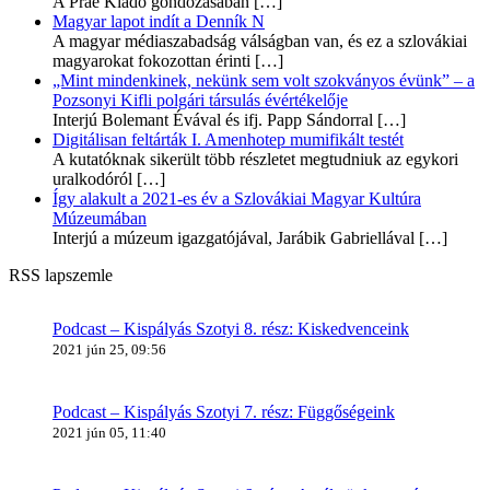
A Prae Kiadó gondozásában
[…]
Magyar lapot indít a Denník N
A magyar médiaszabadság válságban van, és ez a szlovákiai
magyarokat fokozottan érinti
[…]
„Mint mindenkinek, nekünk sem volt szokványos évünk” – a
Pozsonyi Kifli polgári társulás évértékelője
Interjú Bolemant Évával és ifj. Papp Sándorral
[…]
Digitálisan feltárták I. Amenhotep mumifikált testét
A kutatóknak sikerült több részletet megtudniuk az egykori
uralkodóról
[…]
Így alakult a 2021-es év a Szlovákiai Magyar Kultúra
Múzeumában
Interjú a múzeum igazgatójával, Jarábik Gabriellával
[…]
RSS lapszemle
Podcast – Kispályás Szotyi 8. rész: Kiskedvenceink
2021 jún 25, 09:56
Podcast – Kispályás Szotyi 7. rész: Függőségeink
2021 jún 05, 11:40