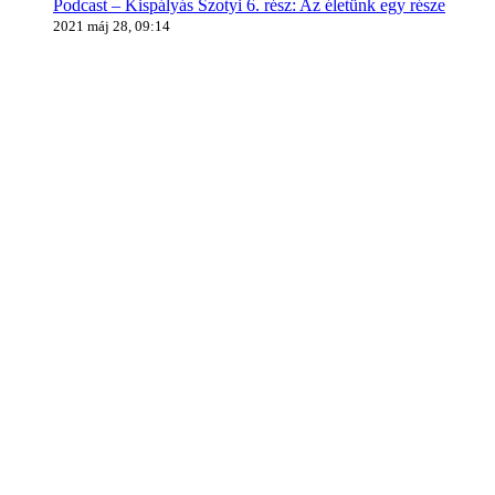
Podcast – Kispályás Szotyi 6. rész: Az életünk egy része
2021 máj 28, 09:14