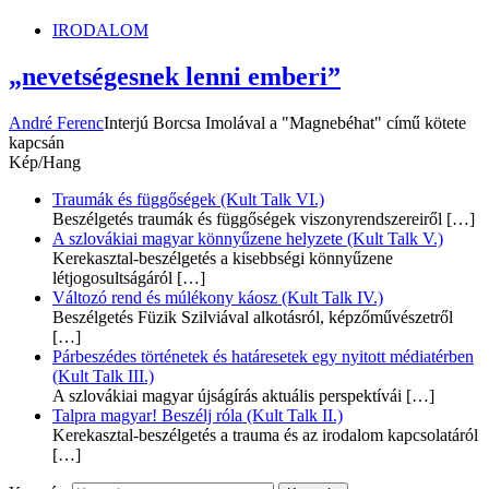
IRODALOM
„nevetségesnek lenni emberi”
André Ferenc
Interjú Borcsa Imolával a "Magnebéhat" című kötete
kapcsán
Kép/Hang
Traumák és függőségek (Kult Talk VI.)
Beszélgetés traumák és függőségek viszonyrendszereiről
[…]
A szlovákiai magyar könnyűzene helyzete (Kult Talk V.)
Kerekasztal-beszélgetés a kisebbségi könnyűzene
létjogosultságáról
[…]
Változó rend és múlékony káosz (Kult Talk IV.)
Beszélgetés Füzik Szilviával alkotásról, képzőművészetről
[…]
Párbeszédes történetek és határesetek egy nyitott médiatérben
(Kult Talk III.)
A szlovákiai magyar újságírás aktuális perspektívái
[…]
Talpra magyar! Beszélj róla (Kult Talk II.)
Kerekasztal-beszélgetés a trauma és az irodalom kapcsolatáról
[…]