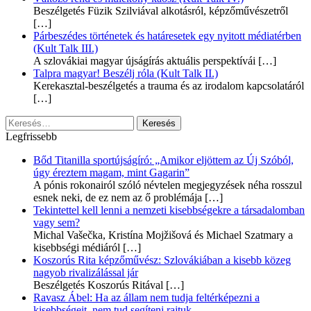
Beszélgetés Füzik Szilviával alkotásról, képzőművészetről
[…]
Párbeszédes történetek és határesetek egy nyitott médiatérben
(Kult Talk III.)
A szlovákiai magyar újságírás aktuális perspektívái
[…]
Talpra magyar! Beszélj róla (Kult Talk II.)
Kerekasztal-beszélgetés a trauma és az irodalom kapcsolatáról
[…]
Keresés:
Legfrissebb
Bőd Titanilla sportújságíró: „Amikor eljöttem az Új Szóból,
úgy éreztem magam, mint Gagarin”
A pónis rokonairól szóló névtelen megjegyzések néha rosszul
esnek neki, de ez nem az ő problémája
[…]
Tekintettel kell lenni a nemzeti kisebbségekre a társadalomban
vagy sem?
Michal Vašečka, Kristína Mojžišová és Michael Szatmary a
kisebbségi médiáról
[…]
Koszorús Rita képzőművész: Szlovákiában a kisebb közeg
nagyob rivalizálással jár
Beszélgetés Koszorús Ritával
[…]
Ravasz Ábel: Ha az állam nem tudja feltérképezni a
kisebbségeit, nem tud segíteni rajtuk