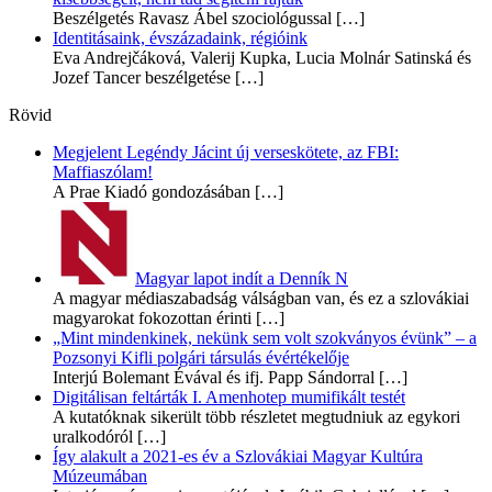
Beszélgetés Ravasz Ábel szociológussal
[…]
Identitásaink, évszázadaink, régióink
Eva Andrejčáková, Valerij Kupka, Lucia Molnár Satinská és
Jozef Tancer beszélgetése
[…]
Rövid
Megjelent Legéndy Jácint új verseskötete, az FBI:
Maffiaszólam!
A Prae Kiadó gondozásában
[…]
Magyar lapot indít a Denník N
A magyar médiaszabadság válságban van, és ez a szlovákiai
magyarokat fokozottan érinti
[…]
„Mint mindenkinek, nekünk sem volt szokványos évünk” – a
Pozsonyi Kifli polgári társulás évértékelője
Interjú Bolemant Évával és ifj. Papp Sándorral
[…]
Digitálisan feltárták I. Amenhotep mumifikált testét
A kutatóknak sikerült több részletet megtudniuk az egykori
uralkodóról
[…]
Így alakult a 2021-es év a Szlovákiai Magyar Kultúra
Múzeumában