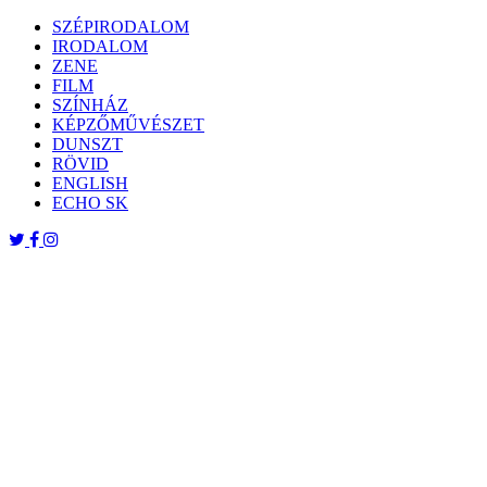
Skip
SZÉPIRODALOM
to
IRODALOM
content
ZENE
FILM
SZÍNHÁZ
KÉPZŐMŰVÉSZET
DUNSZT
RÖVID
ENGLISH
ECHO SK