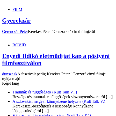
dunszt.sk
kultmag
FILM
Gyerekzár
Gerencsér Péter
Kerekes Péter "Cenzorka" című filmjéről
RÖVID
Enyedi Ildikó életműdíjat kap a pöstyéni
filmfesztiválon
dunszt.sk
A fesztivált pedig Kerekes Péter "Cenzor" című filmje
nyitja majd
Kép/Hang
Traumák és függőségek (Kult Talk VI.)
Beszélgetés traumák és függőségek viszonyrendszereiről
[…]
A szlovákiai magyar könnyűzene helyzete (Kult Talk V.)
Kerekasztal-beszélgetés a kisebbségi könnyűzene
létjogosultságáról
[…]
Változó rend és múlékony káosz (Kult Talk IV.)