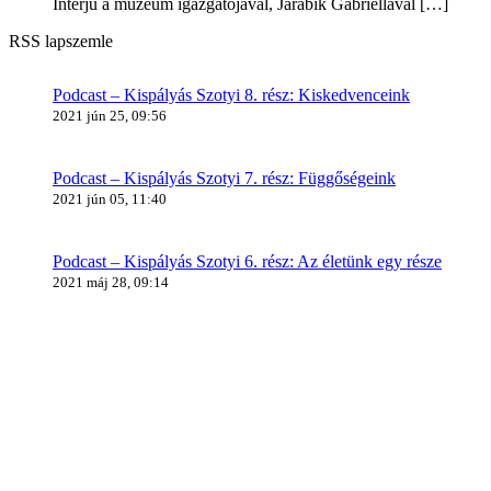
Interjú a múzeum igazgatójával, Jarábik Gabriellával
[…]
RSS lapszemle
Podcast – Kispályás Szotyi 8. rész: Kiskedvenceink
2021 jún 25, 09:56
Podcast – Kispályás Szotyi 7. rész: Függőségeink
2021 jún 05, 11:40
Podcast – Kispályás Szotyi 6. rész: Az életünk egy része
2021 máj 28, 09:14