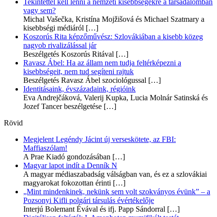
Tekintettel kell lenni a nemzeti kisebbségekre a társadalomban
vagy sem?
Michal Vašečka, Kristína Mojžišová és Michael Szatmary a
kisebbségi médiáról
[…]
Koszorús Rita képzőművész: Szlovákiában a kisebb közeg
nagyob rivalizálással jár
Beszélgetés Koszorús Ritával
[…]
Ravasz Ábel: Ha az állam nem tudja feltérképezni a
kisebbségeit, nem tud segíteni rajtuk
Beszélgetés Ravasz Ábel szociológussal
[…]
Identitásaink, évszázadaink, régióink
Eva Andrejčáková, Valerij Kupka, Lucia Molnár Satinská és
Jozef Tancer beszélgetése
[…]
Rövid
Megjelent Legéndy Jácint új verseskötete, az FBI:
Maffiaszólam!
A Prae Kiadó gondozásában
[…]
Magyar lapot indít a Denník N
A magyar médiaszabadság válságban van, és ez a szlovákiai
magyarokat fokozottan érinti
[…]
„Mint mindenkinek, nekünk sem volt szokványos évünk” – a
Pozsonyi Kifli polgári társulás évértékelője
Interjú Bolemant Évával és ifj. Papp Sándorral
[…]