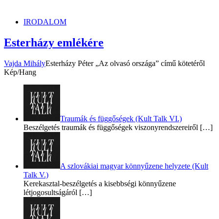
dunszt.sk
kultmag
IRODALOM
Esterházy emlékére
Vajda Mihály
Esterházy Péter „Az olvasó országa” című kötetéről
Kép/Hang
Traumák és függőségek (Kult Talk VI.)
Beszélgetés traumák és függőségek viszonyrendszereiről
[…]
A szlovákiai magyar könnyűzene helyzete (Kult
Talk V.)
Kerekasztal-beszélgetés a kisebbségi könnyűzene
létjogosultságáról
[…]