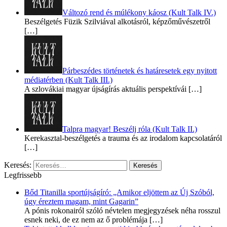
Változó rend és múlékony káosz (Kult Talk IV.)
Beszélgetés Füzik Szilviával alkotásról, képzőművészetről
[…]
Párbeszédes történetek és határesetek egy nyitott
médiatérben (Kult Talk III.)
A szlovákiai magyar újságírás aktuális perspektívái
[…]
Talpra magyar! Beszélj róla (Kult Talk II.)
Kerekasztal-beszélgetés a trauma és az irodalom kapcsolatáról
[…]
Keresés:
Legfrissebb
Bőd Titanilla sportújságíró: „Amikor eljöttem az Új Szóból,
úgy éreztem magam, mint Gagarin”
A pónis rokonairól szóló névtelen megjegyzések néha rosszul
esnek neki, de ez nem az ő problémája
[…]