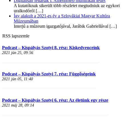
Digitálisan feltárták I. Amenhotep mumifikált testét
A kutatóknak sikerült több részletet megtudniuk az egykori
uralkodóról
[…]
Így alakult a 2021-es év a Szlovákiai Magyar Kultúra
Múzeumában
Interjú a múzeum igazgatójával, Jarábik Gabriellával
[…]
RSS lapszemle
Podcast – Kispályás Szotyi 8. rész: Kiskedvenceink
2021 jún 25, 09:56
Podcast – Kispályás Szotyi 7. rész: Függőségeink
2021 jún 05, 11:40
Podcast – Kispályás Szotyi 6. rész: Az életünk egy része
2021 máj 28, 09:14