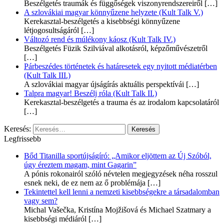
Beszélgetés traumák és függőségek viszonyrendszereiről
[…]
A szlovákiai magyar könnyűzene helyzete (Kult Talk V.)
Kerekasztal-beszélgetés a kisebbségi könnyűzene
létjogosultságáról
[…]
Változó rend és múlékony káosz (Kult Talk IV.)
Beszélgetés Füzik Szilviával alkotásról, képzőművészetről
[…]
Párbeszédes történetek és határesetek egy nyitott médiatérben
(Kult Talk III.)
A szlovákiai magyar újságírás aktuális perspektívái
[…]
Talpra magyar! Beszélj róla (Kult Talk II.)
Kerekasztal-beszélgetés a trauma és az irodalom kapcsolatáról
[…]
Keresés:
Legfrissebb
Bőd Titanilla sportújságíró: „Amikor eljöttem az Új Szóból,
úgy éreztem magam, mint Gagarin”
A pónis rokonairól szóló névtelen megjegyzések néha rosszul
esnek neki, de ez nem az ő problémája
[…]
Tekintettel kell lenni a nemzeti kisebbségekre a társadalomban
vagy sem?
Michal Vašečka, Kristína Mojžišová és Michael Szatmary a
kisebbségi médiáról
[…]