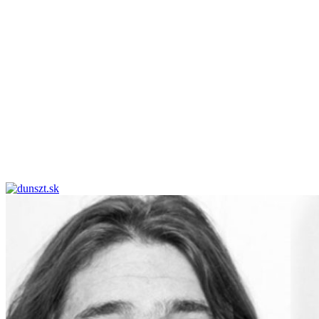
dunszt.sk
kultmag