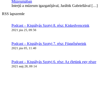
Múzeumában
Interjú a múzeum igazgatójával, Jarábik Gabriellával
[…]
RSS lapszemle
Podcast – Kispályás Szotyi 8. rész: Kiskedvenceink
2021 jún 25, 09:56
Podcast – Kispályás Szotyi 7. rész: Függőségeink
2021 jún 05, 11:40
Podcast – Kispályás Szotyi 6. rész: Az életünk egy része
2021 máj 28, 09:14