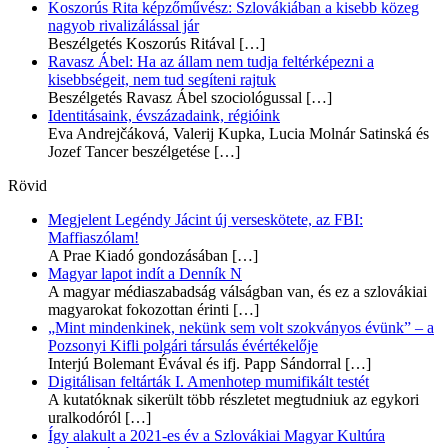
Koszorús Rita képzőművész: Szlovákiában a kisebb közeg
nagyob rivalizálással jár
Beszélgetés Koszorús Ritával
[…]
Ravasz Ábel: Ha az állam nem tudja feltérképezni a
kisebbségeit, nem tud segíteni rajtuk
Beszélgetés Ravasz Ábel szociológussal
[…]
Identitásaink, évszázadaink, régióink
Eva Andrejčáková, Valerij Kupka, Lucia Molnár Satinská és
Jozef Tancer beszélgetése
[…]
Rövid
Megjelent Legéndy Jácint új verseskötete, az FBI:
Maffiaszólam!
A Prae Kiadó gondozásában
[…]
Magyar lapot indít a Denník N
A magyar médiaszabadság válságban van, és ez a szlovákiai
magyarokat fokozottan érinti
[…]
„Mint mindenkinek, nekünk sem volt szokványos évünk” – a
Pozsonyi Kifli polgári társulás évértékelője
Interjú Bolemant Évával és ifj. Papp Sándorral
[…]
Digitálisan feltárták I. Amenhotep mumifikált testét
A kutatóknak sikerült több részletet megtudniuk az egykori
uralkodóról
[…]
Így alakult a 2021-es év a Szlovákiai Magyar Kultúra