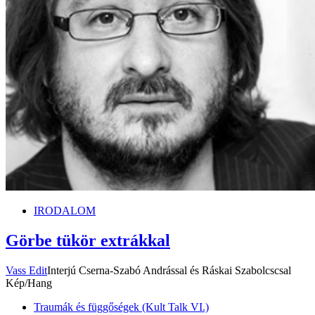
IRODALOM
Görbe tükör extrákkal
Vass Edit
Interjú Cserna-Szabó Andrással és Ráskai Szabolcscsal
Kép/Hang
Traumák és függőségek (Kult Talk VI.)