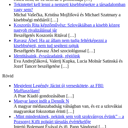
Tekintettel kell lenni a nemzeti kisebbségekre a társadalomban
vagy sem?
Michal Vašečka, Kristína Mojžišová és Michael Szatmary a
kisebbségi médiáról
[…]
Koszorús Rita képzőművész: Szlovákiában a kisebb közeg
nagyob rivalizálással jár
Beszélgetés Koszorús Ritával
[…]
Ravasz Ábel: Ha az állam nem tudja feltérképezni a
kisebbségeit, nem tud segíteni rajtuk
Beszélgetés Ravasz Ábel szociológussal
[…]
Identitásaink, évszázadaink, régióink
Eva Andrejčáková, Valerij Kupka, Lucia Molnár Satinská és
Jozef Tancer beszélgetése
[…]
Rövid
Megjelent Legéndy Jácint új verseskötete, az FBI:
Maffiaszólam!
A Prae Kiadó gondozásában
[…]
Magyar lapot indít a Denník N
A magyar médiaszabadság válságban van, és ez a szlovákiai
magyarokat fokozottan érinti
[…]
„Mint mindenkinek, nekünk sem volt szokványos évünk” – a
Pozsonyi Kifli polgári társulás évértékelője
Interjú Bolemant Évával és ifj. Papp Sándorral
[…]