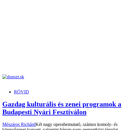
dunszt.sk
kultmag
RÖVID
Gazdag kulturális és zenei programok a
Budapesti Nyári Fesztiválon
Mészáros Richárd
Két nagy operabemutató, számos komoly- és
könnyűzenei koncert, valamint három nagy nemzetközi társulat