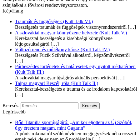
színjátékai a fővárosi rendezvénysorozaton.
Kép/Hang
Traumák és függőségek (Kult Talk VI.)
Beszélgetés traumák és függőségek viszonyrendszereiről
[…]
A szlovákiai magyar könnyűzene helyzete (Kult Talk V.)
Kerekasztal-beszélgetés a kisebbségi könnyűzene
létjogosultságáról
[…]
Változó rend és múlékony káosz (Kult Talk IV.)
Beszélgetés Füzik Szilviával alkotásról, képzőművészetről
[…]
Párbeszédes történetek és határesetek egy nyitott médiatérben
(Kult Talk III.)
A szlovákiai magyar újságírás aktuális perspektívái
[…]
Talpra magyar! Beszélj róla (Kult Talk II.)
Kerekasztal-beszélgetés a trauma és az irodalom kapcsolatáról
[…]
Keresés:
Legfrissebb
Bőd Titanilla sportújságíró: „Amikor eljöttem az Új Szóból,
úgy éreztem magam, mint Gagarin”
A pónis rokonairól szóló névtelen megjegyzések néha rosszul
esnek neki, de ez nem az ő problémája
[…]