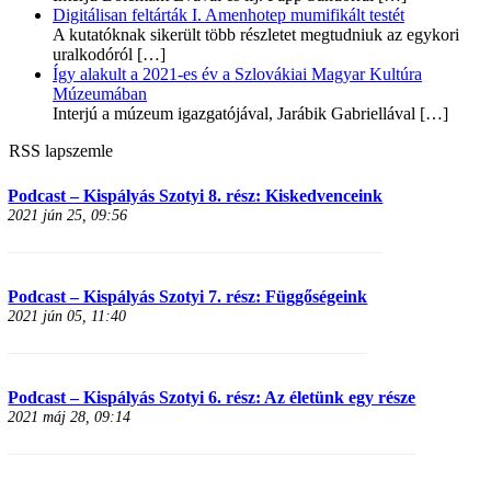
Digitálisan feltárták I. Amenhotep mumifikált testét
A kutatóknak sikerült több részletet megtudniuk az egykori
uralkodóról
[…]
Így alakult a 2021-es év a Szlovákiai Magyar Kultúra
Múzeumában
Interjú a múzeum igazgatójával, Jarábik Gabriellával
[…]
RSS lapszemle
Podcast – Kispályás Szotyi 8. rész: Kiskedvenceink
2021 jún 25, 09:56
Podcast – Kispályás Szotyi 7. rész: Függőségeink
2021 jún 05, 11:40
Podcast – Kispályás Szotyi 6. rész: Az életünk egy része
2021 máj 28, 09:14