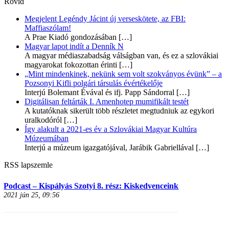
Rövid
Megjelent Legéndy Jácint új verseskötete, az FBI:
Maffiaszólam!
A Prae Kiadó gondozásában
[…]
Magyar lapot indít a Denník N
A magyar médiaszabadság válságban van, és ez a szlovákiai
magyarokat fokozottan érinti
[…]
„Mint mindenkinek, nekünk sem volt szokványos évünk” – a
Pozsonyi Kifli polgári társulás évértékelője
Interjú Bolemant Évával és ifj. Papp Sándorral
[…]
Digitálisan feltárták I. Amenhotep mumifikált testét
A kutatóknak sikerült több részletet megtudniuk az egykori
uralkodóról
[…]
Így alakult a 2021-es év a Szlovákiai Magyar Kultúra
Múzeumában
Interjú a múzeum igazgatójával, Jarábik Gabriellával
[…]
RSS lapszemle
Podcast – Kispályás Szotyi 8. rész: Kiskedvenceink
2021 jún 25, 09:56