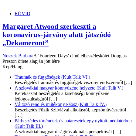
dunszt.sk
kultmag
RÖVID
Margaret Atwood szerkeszti a
koronavírus-járvány alatt játszódó
„Dekameront”
Noszek Barbara
A ’Fourteen Days’ című elbeszéléskötet Douglas
Preston ötlete alapján jött létre
Kép/Hang
Traumák és függőségek (Kult Talk VI.)
Beszélgetés traumák és függőségek viszonyrendszereiről
[…]
A szlovákiai magyar könnyűzene helyzete (Kult Talk V.)
Kerekasztal-beszélgetés a kisebbségi könnyűzene
létjogosultságáról
[…]
Változó rend és múlékony káosz (Kult Talk IV.)
Beszélgetés Füzik Szilviával alkotásról, képzőművészetről
[…]
Párbeszédes történetek és határesetek egy nyitott médiatérben
(Kult Talk III.)
A szlovákiai magyar újságírás aktuális perspektívái
[…]