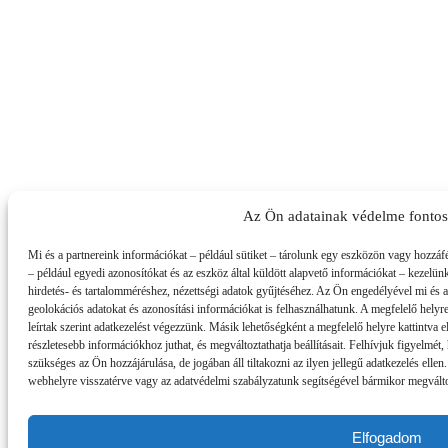
Az Ön adatainak védelme fonto
Mi és a partnereink információkat – például sütiket – tárolunk egy eszközön vagy hozzáf
– például egyedi azonosítókat és az eszköz által küldött alapvető információkat – kezelün
hirdetés- és tartalomméréshez, nézettségi adatok gyűjtéséhez. Az Ön engedélyével mi és 
geolokációs adatokat és azonosítási információkat is felhasználhatunk. A megfelelő helyre
leírtak szerint adatkezelést végezzünk. Másik lehetőségként a megfelelő helyre kattintva el
részletesebb információkhoz juthat, és megváltoztathatja beállításait. Felhívjuk figyelmé
szükséges az Ön hozzájárulása, de jogában áll tiltakozni az ilyen jellegű adatkezelés ellen
webhelyre visszatérve vagy az adatvédelmi szabályzatunk segítségével bármikor megváltozt
Elfogadom