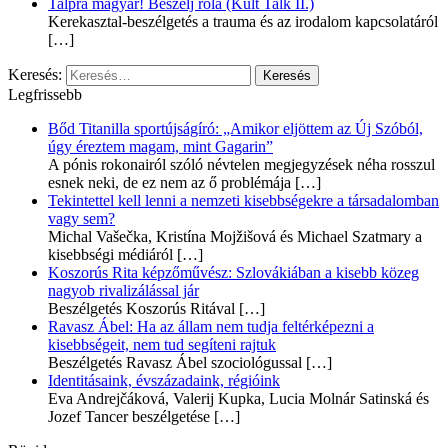
Talpra magyar! Beszélj róla (Kult Talk II.)
Kerekasztal-beszélgetés a trauma és az irodalom kapcsolatáról
[…]
Keresés:
Legfrissebb
Bőd Titanilla sportújságíró: „Amikor eljöttem az Új Szóból,
úgy éreztem magam, mint Gagarin”
A pónis rokonairól szóló névtelen megjegyzések néha rosszul
esnek neki, de ez nem az ő problémája
[…]
Tekintettel kell lenni a nemzeti kisebbségekre a társadalomban
vagy sem?
Michal Vašečka, Kristína Mojžišová és Michael Szatmary a
kisebbségi médiáról
[…]
Koszorús Rita képzőművész: Szlovákiában a kisebb közeg
nagyob rivalizálással jár
Beszélgetés Koszorús Ritával
[…]
Ravasz Ábel: Ha az állam nem tudja feltérképezni a
kisebbségeit, nem tud segíteni rajtuk
Beszélgetés Ravasz Ábel szociológussal
[…]
Identitásaink, évszázadaink, régióink
Eva Andrejčáková, Valerij Kupka, Lucia Molnár Satinská és
Jozef Tancer beszélgetése
[…]