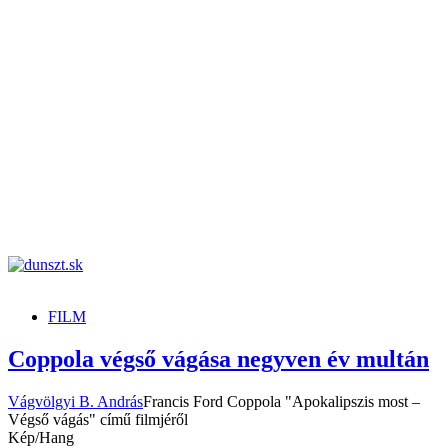
dunszt.sk
kultmag
FILM
Coppola végső vágása negyven év multán
Vágvölgyi B. András
Francis Ford Coppola "Apokalipszis most –
Végső vágás" című filmjéről
Kép/Hang