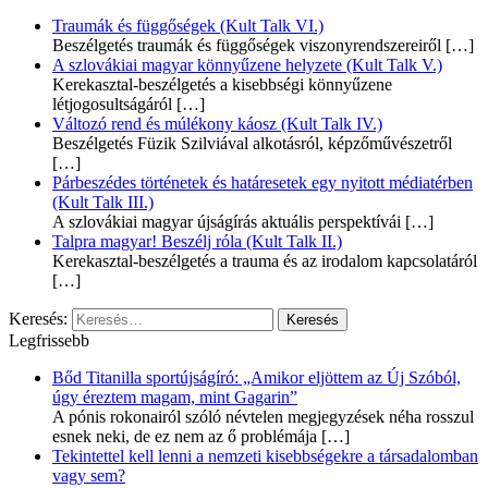
Traumák és függőségek (Kult Talk VI.)
Beszélgetés traumák és függőségek viszonyrendszereiről
[…]
A szlovákiai magyar könnyűzene helyzete (Kult Talk V.)
Kerekasztal-beszélgetés a kisebbségi könnyűzene
létjogosultságáról
[…]
Változó rend és múlékony káosz (Kult Talk IV.)
Beszélgetés Füzik Szilviával alkotásról, képzőművészetről
[…]
Párbeszédes történetek és határesetek egy nyitott médiatérben
(Kult Talk III.)
A szlovákiai magyar újságírás aktuális perspektívái
[…]
Talpra magyar! Beszélj róla (Kult Talk II.)
Kerekasztal-beszélgetés a trauma és az irodalom kapcsolatáról
[…]
Keresés:
Legfrissebb
Bőd Titanilla sportújságíró: „Amikor eljöttem az Új Szóból,
úgy éreztem magam, mint Gagarin”
A pónis rokonairól szóló névtelen megjegyzések néha rosszul
esnek neki, de ez nem az ő problémája
[…]
Tekintettel kell lenni a nemzeti kisebbségekre a társadalomban
vagy sem?