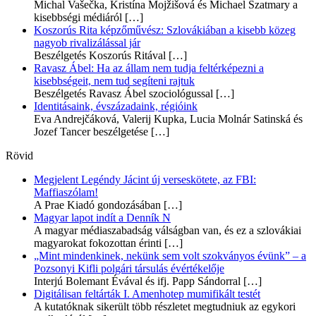
Michal Vašečka, Kristína Mojžišová és Michael Szatmary a
kisebbségi médiáról
[…]
Koszorús Rita képzőművész: Szlovákiában a kisebb közeg
nagyob rivalizálással jár
Beszélgetés Koszorús Ritával
[…]
Ravasz Ábel: Ha az állam nem tudja feltérképezni a
kisebbségeit, nem tud segíteni rajtuk
Beszélgetés Ravasz Ábel szociológussal
[…]
Identitásaink, évszázadaink, régióink
Eva Andrejčáková, Valerij Kupka, Lucia Molnár Satinská és
Jozef Tancer beszélgetése
[…]
Rövid
Megjelent Legéndy Jácint új verseskötete, az FBI:
Maffiaszólam!
A Prae Kiadó gondozásában
[…]
Magyar lapot indít a Denník N
A magyar médiaszabadság válságban van, és ez a szlovákiai
magyarokat fokozottan érinti
[…]
„Mint mindenkinek, nekünk sem volt szokványos évünk” – a
Pozsonyi Kifli polgári társulás évértékelője
Interjú Bolemant Évával és ifj. Papp Sándorral
[…]
Digitálisan feltárták I. Amenhotep mumifikált testét
A kutatóknak sikerült több részletet megtudniuk az egykori