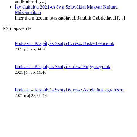
uralkodóról
[…]
Így alakult a 2021-es év a Szlovákiai Magyar Kultúra
Múzeumában
Interjú a múzeum igazgatójával, Jarábik Gabriellával
[…]
RSS lapszemle
Podcast – Kispályás Szotyi 8. rész: Kiskedvenceink
2021 jún 25, 09:56
Podcast – Kispályás Szotyi 7. rész: Függőségeink
2021 jún 05, 11:40
Podcast – Kispályás Szotyi 6. rész: Az életünk egy része
2021 máj 28, 09:14