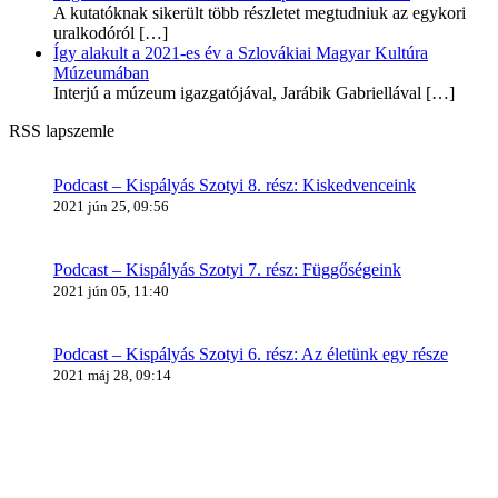
A kutatóknak sikerült több részletet megtudniuk az egykori
uralkodóról
[…]
Így alakult a 2021-es év a Szlovákiai Magyar Kultúra
Múzeumában
Interjú a múzeum igazgatójával, Jarábik Gabriellával
[…]
RSS lapszemle
Podcast – Kispályás Szotyi 8. rész: Kiskedvenceink
2021 jún 25, 09:56
Podcast – Kispályás Szotyi 7. rész: Függőségeink
2021 jún 05, 11:40
Podcast – Kispályás Szotyi 6. rész: Az életünk egy része
2021 máj 28, 09:14