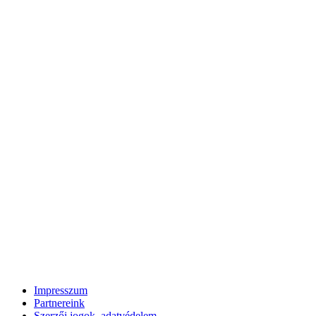
Impresszum
Partnereink
Szerzői jogok, adatvédelem