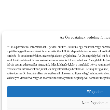
Az Ön adatainak védelme fonto
Mi és a partnereink információkat – például sütiket – tárolunk egy eszközön vagy hozzáf
– például egyedi azonosítókat és az eszköz által küldött alapvető információkat – kezelün
hirdetés- és tartalomméréshez, nézettségi adatok gyűjtéséhez. Az Ön engedélyével mi és 
geolokációs adatokat és azonosítási információkat is felhasználhatunk. A megfelelő helyre
leírtak szerint adatkezelést végezzünk. Másik lehetőségként a megfelelő helyre kattintva el
részletesebb információkhoz juthat, és megváltoztathatja beállításait. Felhívjuk figyelmé
szükséges az Ön hozzájárulása, de jogában áll tiltakozni az ilyen jellegű adatkezelés ellen
webhelyre visszatérve vagy az adatvédelmi szabályzatunk segítségével bármikor megváltozt
Elfogadom
Nem fogadom el