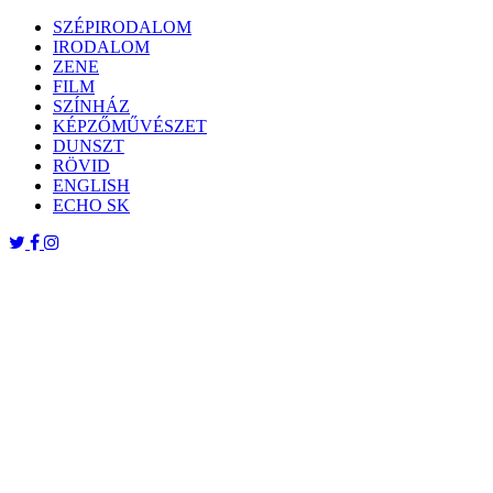
Skip
SZÉPIRODALOM
to
IRODALOM
content
ZENE
FILM
SZÍNHÁZ
KÉPZŐMŰVÉSZET
DUNSZT
RÖVID
ENGLISH
ECHO SK