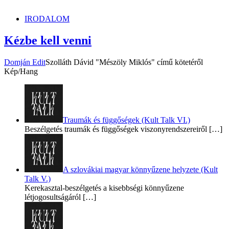
dunszt.sk
kultmag
IRODALOM
Kézbe kell venni
Domján Edit
Szolláth Dávid "Mészöly Miklós" című kötetéről
Kép/Hang
Traumák és függőségek (Kult Talk VI.)
Beszélgetés traumák és függőségek viszonyrendszereiről
[…]
A szlovákiai magyar könnyűzene helyzete (Kult
Talk V.)
Kerekasztal-beszélgetés a kisebbségi könnyűzene
létjogosultságáról
[…]