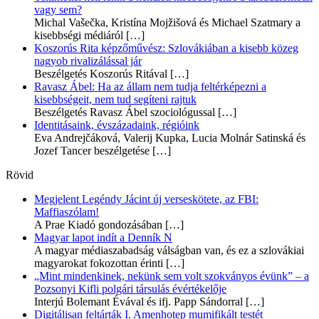
vagy sem?
Michal Vašečka, Kristína Mojžišová és Michael Szatmary a
kisebbségi médiáról
[…]
Koszorús Rita képzőművész: Szlovákiában a kisebb közeg
nagyob rivalizálással jár
Beszélgetés Koszorús Ritával
[…]
Ravasz Ábel: Ha az állam nem tudja feltérképezni a
kisebbségeit, nem tud segíteni rajtuk
Beszélgetés Ravasz Ábel szociológussal
[…]
Identitásaink, évszázadaink, régióink
Eva Andrejčáková, Valerij Kupka, Lucia Molnár Satinská és
Jozef Tancer beszélgetése
[…]
Rövid
Megjelent Legéndy Jácint új verseskötete, az FBI:
Maffiaszólam!
A Prae Kiadó gondozásában
[…]
Magyar lapot indít a Denník N
A magyar médiaszabadság válságban van, és ez a szlovákiai
magyarokat fokozottan érinti
[…]
„Mint mindenkinek, nekünk sem volt szokványos évünk” – a
Pozsonyi Kifli polgári társulás évértékelője
Interjú Bolemant Évával és ifj. Papp Sándorral
[…]
Digitálisan feltárták I. Amenhotep mumifikált testét