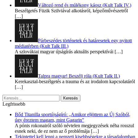
Változó rend és múlékony káosz (Kult Talk IV.)
Beszélgetés Füzik Szilviával alkotásról, képzőművészetről
[…]
Párbeszédes történetek és határesetek egy nyitott
médiatérben (Kult Talk III.)
A szlovákiai magyar újságírás aktuális perspektívái
[…]
Talpra magyar! Beszélj róla (Kult Talk II.)
Kerekasztal-beszélgetés a trauma és az irodalom kapcsolatáról
[…]
Keresés:
Legfrissebb
Bőd Titanilla sportújságíró: „Amikor eljöttem az Új Szóból,
úgy éreztem magam, mint Gagarin”
A pónis rokonairól szóló névtelen megjegyzések néha rosszul
esnek neki, de ez nem az ő problémája
[…]
Tekintettel kell lenni a nemzeti kisebbségekre a társadalomban