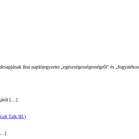
desapjának lírai naplójegyzetei „egészségességességről” és „fogyaték
gáról
[…]
ult Talk III.)
…]