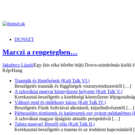
dunszt.sk
kultmag
DUNSZT
Marczi a rengetegben…
Jakubecz László
Egy (kis róka bőrébe bújt) Down-szindrómás kisfiú é
Kép/Hang
Traumák és függőségek (Kult Talk VI.)
Beszélgetés traumák és függőségek viszonyrendszereiről
[…]
A szlovákiai magyar könnyűzene helyzete (Kult Talk V.)
Kerekasztal-beszélgetés a kisebbségi könnyűzene létjogosultsá
Változó rend és múlékony káosz (Kult Talk IV.)
Beszélgetés Füzik Szilviával alkotásról, képzőművészetről
[…]
Párbeszédes történetek és határesetek egy nyitott médiatérben (K
A szlovákiai magyar újságírás aktuális perspektívái
[…]
Talpra magyar! Beszélj róla (Kult Talk II.)
Kerekasztal-beszélgetés a trauma és az irodalom kapcsolatáról
[