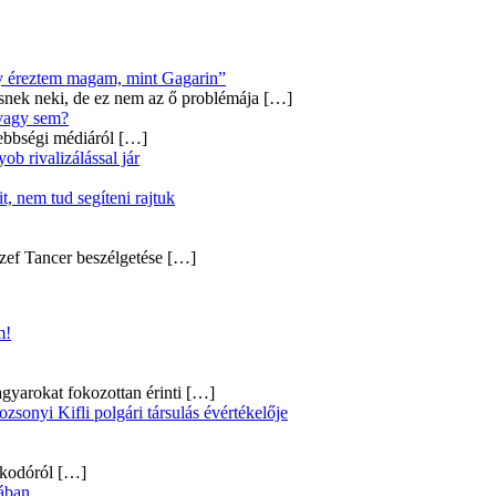
úgy éreztem magam, mint Gagarin”
snek neki, de ez nem az ő problémája
[…]
 vagy sem?
ebbségi médiáról
[…]
b rivalizálással jár
, nem tud segíteni rajtuk
zef Tancer beszélgetése
[…]
m!
gyarokat fokozottan érinti
[…]
onyi Kifli polgári társulás évértékelője
alkodóról
[…]
ában