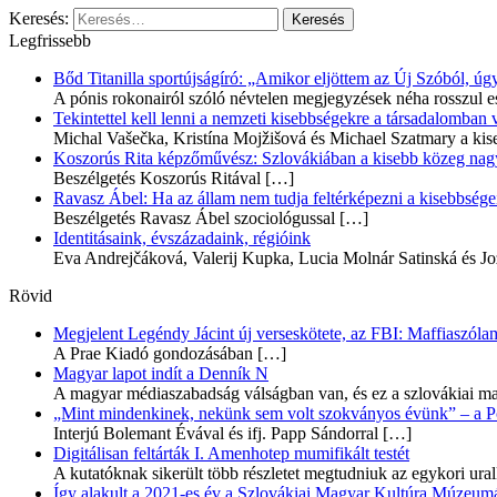
Keresés:
Legfrissebb
Bőd Titanilla sportújságíró: „Amikor eljöttem az Új Szóból, 
A pónis rokonairól szóló névtelen megjegyzések néha rosszul e
Tekintettel kell lenni a nemzeti kisebbségekre a társadalomban
Michal Vašečka, Kristína Mojžišová és Michael Szatmary a kis
Koszorús Rita képzőművész: Szlovákiában a kisebb közeg nagyo
Beszélgetés Koszorús Ritával
[…]
Ravasz Ábel: Ha az állam nem tudja feltérképezni a kisebbségeit
Beszélgetés Ravasz Ábel szociológussal
[…]
Identitásaink, évszázadaink, régióink
Eva Andrejčáková, Valerij Kupka, Lucia Molnár Satinská és Jo
Rövid
Megjelent Legéndy Jácint új verseskötete, az FBI: Maffiaszóla
A Prae Kiadó gondozásában
[…]
Magyar lapot indít a Denník N
A magyar médiaszabadság válságban van, és ez a szlovákiai ma
„Mint mindenkinek, nekünk sem volt szokványos évünk” – a Pozs
Interjú Bolemant Évával és ifj. Papp Sándorral
[…]
Digitálisan feltárták I. Amenhotep mumifikált testét
A kutatóknak sikerült több részletet megtudniuk az egykori ur
Így alakult a 2021-es év a Szlovákiai Magyar Kultúra Múzeum