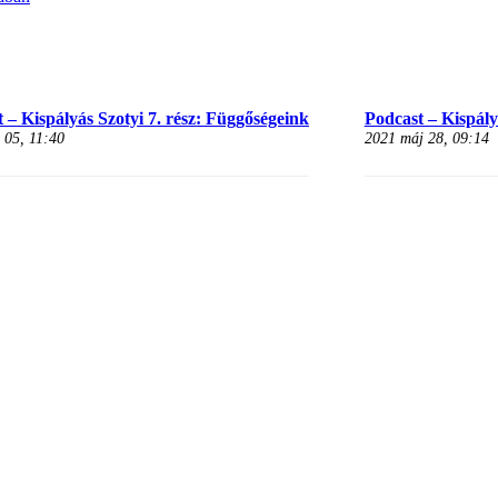
 – Kispályás Szotyi 7. rész: Függőségeink
Podcast – Kispályá
 05, 11:40
2021 máj 28, 09:14