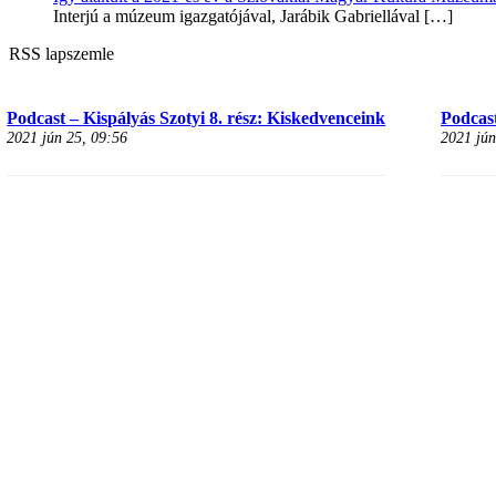
Interjú a múzeum igazgatójával, Jarábik Gabriellával
[…]
RSS lapszemle
Podcast – Kispályás Szotyi 8. rész: Kiskedvenceink
Podcast
2021 jún 25, 09:56
2021 jún