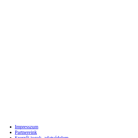
Impresszum
Partnereink
Szerzői jogok, adatvédelem