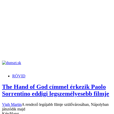
dunszt.sk
kultmag
RÖVID
The Hand of God címmel érkezik Paolo
Sorrentino eddigi legszemélyesebb filmje
Vigh Martin
A rendező legújabb filmje szülővárosában, Nápolyban
játszódik majd
Kép/Hang