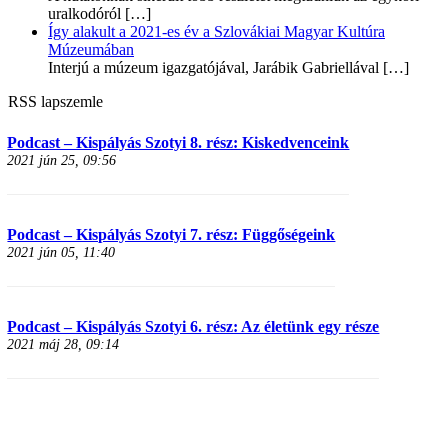
uralkodóról
[…]
Így alakult a 2021-es év a Szlovákiai Magyar Kultúra
Múzeumában
Interjú a múzeum igazgatójával, Jarábik Gabriellával
[…]
RSS lapszemle
Podcast – Kispályás Szotyi 8. rész: Kiskedvenceink
2021 jún 25, 09:56
Podcast – Kispályás Szotyi 7. rész: Függőségeink
2021 jún 05, 11:40
Podcast – Kispályás Szotyi 6. rész: Az életünk egy része
2021 máj 28, 09:14