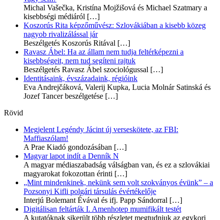
Michal Vašečka, Kristína Mojžišová és Michael Szatmary a
kisebbségi médiáról
[…]
Koszorús Rita képzőművész: Szlovákiában a kisebb közeg
nagyob rivalizálással jár
Beszélgetés Koszorús Ritával
[…]
Ravasz Ábel: Ha az állam nem tudja feltérképezni a
kisebbségeit, nem tud segíteni rajtuk
Beszélgetés Ravasz Ábel szociológussal
[…]
Identitásaink, évszázadaink, régióink
Eva Andrejčáková, Valerij Kupka, Lucia Molnár Satinská és
Jozef Tancer beszélgetése
[…]
Rövid
Megjelent Legéndy Jácint új verseskötete, az FBI:
Maffiaszólam!
A Prae Kiadó gondozásában
[…]
Magyar lapot indít a Denník N
A magyar médiaszabadság válságban van, és ez a szlovákiai
magyarokat fokozottan érinti
[…]
„Mint mindenkinek, nekünk sem volt szokványos évünk” – a
Pozsonyi Kifli polgári társulás évértékelője
Interjú Bolemant Évával és ifj. Papp Sándorral
[…]
Digitálisan feltárták I. Amenhotep mumifikált testét
A kutatóknak sikerült több részletet megtudniuk az egykori