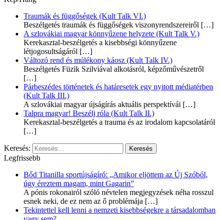
Traumák és függőségek (Kult Talk VI.)
Beszélgetés traumák és függőségek viszonyrendszereiről
[…]
A szlovákiai magyar könnyűzene helyzete (Kult Talk V.)
Kerekasztal-beszélgetés a kisebbségi könnyűzene
létjogosultságáról
[…]
Változó rend és múlékony káosz (Kult Talk IV.)
Beszélgetés Füzik Szilviával alkotásról, képzőművészetről
[…]
Párbeszédes történetek és határesetek egy nyitott médiatérben
(Kult Talk III.)
A szlovákiai magyar újságírás aktuális perspektívái
[…]
Talpra magyar! Beszélj róla (Kult Talk II.)
Kerekasztal-beszélgetés a trauma és az irodalom kapcsolatáról
[…]
Keresés:
Legfrissebb
Bőd Titanilla sportújságíró: „Amikor eljöttem az Új Szóból,
úgy éreztem magam, mint Gagarin”
A pónis rokonairól szóló névtelen megjegyzések néha rosszul
esnek neki, de ez nem az ő problémája
[…]
Tekintettel kell lenni a nemzeti kisebbségekre a társadalomban
vagy sem?