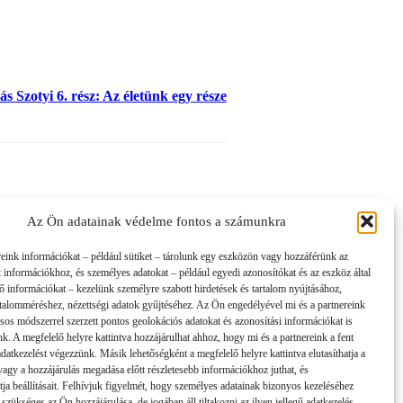
s Szotyi 6. rész: Az életünk egy része
Az Ön adatainak védelme fontos a számunkra
reink információkat – például sütiket – tárolunk egy eszközön vagy hozzáférünk az
t információkhoz, és személyes adatokat – például egyedi azonosítókat és az eszköz által
tő információkat – kezelünk személyre szabott hirdetések és tartalom nyújtásához,
artalomméréshez, nézettségi adatok gyűjtéséhez. Az Ön engedélyével mi és a partnereink
sos módszerrel szerzett pontos geolokációs adatokat és azonosítási információkat is
nk. A megfelelő helyre kattintva hozzájárulhat ahhoz, hogy mi és a partnereink a fent
 adatkezelést végezzünk. Másik lehetőségként a megfelelő helyre kattintva elutasíthatja a
 vagy a hozzájárulás megadása előtt részletesebb információkhoz juthat, és
tja beállításait. Felhívjuk figyelmét, hogy személyes adatainak bizonyos kezeléséhez
 szükséges az Ön hozzájárulása, de jogában áll tiltakozni az ilyen jellegű adatkezelés