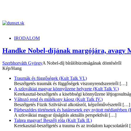
dunszt.sk
kultmag
IRODALOM
Handke Nobel-díjának margójára, avagy M
Szerbhorváth György
A Nobel-díj bírálóbizottságának döntéséről
Kép/Hang
Traumák és függőségek (Kult Talk VI.)
Beszélgetés traumák és függőségek viszonyrendszereiről
[…]
A szlovákiai magyar könnyűzene helyzete (Kult Talk V.)
Kerekasztal-beszélgetés a kisebbségi könnyűzene létjogosultsá
Változó rend és múlékony káosz (Kult Talk IV.)
Beszélgetés Füzik Szilviával alkotásról, képzőművészetről
[…]
Párbeszédes történetek és határesetek egy nyitott médiatérben (K
A szlovákiai magyar újságírás aktuális perspektívái
[…]
Talpra magyar! Beszélj róla (Kult Talk II.)
Kerekasztal-beszélgetés a trauma és az irodalom kapcsolatáról
[