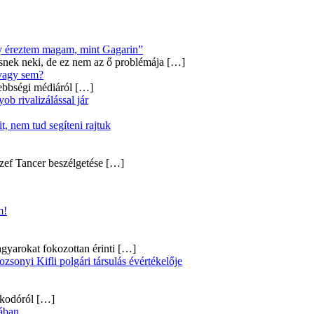
úgy éreztem magam, mint Gagarin”
snek neki, de ez nem az ő problémája
[…]
 vagy sem?
ebbségi médiáról
[…]
b rivalizálással jár
, nem tud segíteni rajtuk
zef Tancer beszélgetése
[…]
m!
gyarokat fokozottan érinti
[…]
onyi Kifli polgári társulás évértékelője
alkodóról
[…]
ában