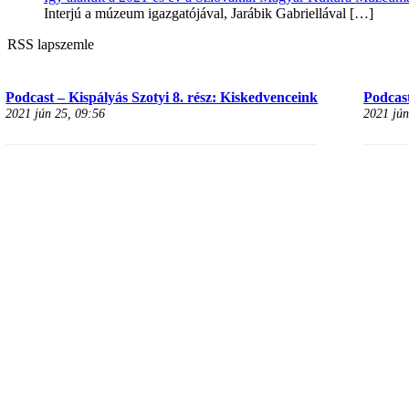
Interjú a múzeum igazgatójával, Jarábik Gabriellával
[…]
RSS lapszemle
Podcast – Kispályás Szotyi 8. rész: Kiskedvenceink
Podcast
2021 jún 25, 09:56
2021 jún