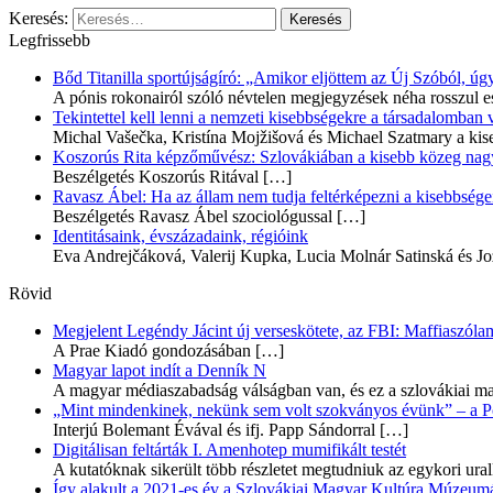
Keresés:
Legfrissebb
Bőd Titanilla sportújságíró: „Amikor eljöttem az Új Szóból, 
A pónis rokonairól szóló névtelen megjegyzések néha rosszul e
Tekintettel kell lenni a nemzeti kisebbségekre a társadalomban
Michal Vašečka, Kristína Mojžišová és Michael Szatmary a kis
Koszorús Rita képzőművész: Szlovákiában a kisebb közeg nagyo
Beszélgetés Koszorús Ritával
[…]
Ravasz Ábel: Ha az állam nem tudja feltérképezni a kisebbségeit
Beszélgetés Ravasz Ábel szociológussal
[…]
Identitásaink, évszázadaink, régióink
Eva Andrejčáková, Valerij Kupka, Lucia Molnár Satinská és Jo
Rövid
Megjelent Legéndy Jácint új verseskötete, az FBI: Maffiaszóla
A Prae Kiadó gondozásában
[…]
Magyar lapot indít a Denník N
A magyar médiaszabadság válságban van, és ez a szlovákiai ma
„Mint mindenkinek, nekünk sem volt szokványos évünk” – a Pozs
Interjú Bolemant Évával és ifj. Papp Sándorral
[…]
Digitálisan feltárták I. Amenhotep mumifikált testét
A kutatóknak sikerült több részletet megtudniuk az egykori ur
Így alakult a 2021-es év a Szlovákiai Magyar Kultúra Múzeum