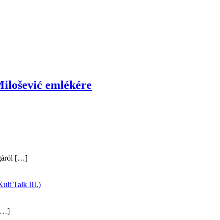
ilošević emlékére
gáról
[…]
ult Talk III.)
…]