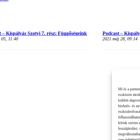
 – Kispályás Szotyi 7. rész: Függőségeink
Podcast – Kispályá
 05, 11:40
2021 máj 28, 09:14
Mi és a partne
eszközön tárol
küldött alapve
hirdetés- és t
eszközleolvasá
felhasználhatu
leírtak szerint
hozzájárulást,
megváltoztatha
nem feltétlenül