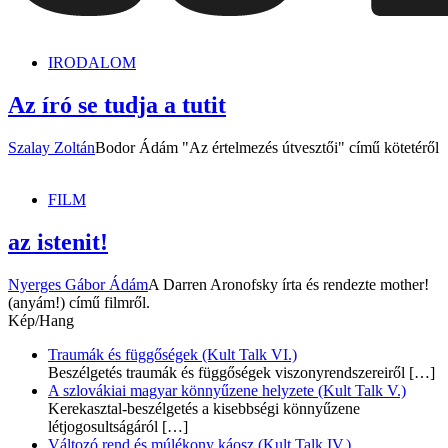
dunszt.sk
kultmag
IRODALOM
Az író se tudja a tutit
Szalay Zoltán
Bodor Ádám "Az értelmezés útvesztői" című kötetéről
FILM
az istenit!
Nyerges Gábor Ádám
A Darren Aronofsky írta és rendezte mother!
(anyám!) című filmről.
Kép/Hang
Traumák és függőségek (Kult Talk VI.)
Beszélgetés traumák és függőségek viszonyrendszereiről
[…]
A szlovákiai magyar könnyűzene helyzete (Kult Talk V.)
Kerekasztal-beszélgetés a kisebbségi könnyűzene
létjogosultságáról
[…]
Változó rend és múlékony káosz (Kult Talk IV.)