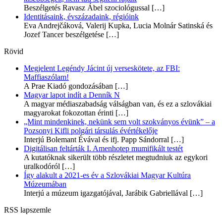
Beszélgetés Ravasz Ábel szociológussal
[…]
Identitásaink, évszázadaink, régióink
Eva Andrejčáková, Valerij Kupka, Lucia Molnár Satinská és
Jozef Tancer beszélgetése
[…]
Rövid
Megjelent Legéndy Jácint új verseskötete, az FBI:
Maffiaszólam!
A Prae Kiadó gondozásában
[…]
Magyar lapot indít a Denník N
A magyar médiaszabadság válságban van, és ez a szlovákiai
magyarokat fokozottan érinti
[…]
„Mint mindenkinek, nekünk sem volt szokványos évünk” – a
Pozsonyi Kifli polgári társulás évértékelője
Interjú Bolemant Évával és ifj. Papp Sándorral
[…]
Digitálisan feltárták I. Amenhotep mumifikált testét
A kutatóknak sikerült több részletet megtudniuk az egykori
uralkodóról
[…]
Így alakult a 2021-es év a Szlovákiai Magyar Kultúra
Múzeumában
Interjú a múzeum igazgatójával, Jarábik Gabriellával
[…]
RSS lapszemle