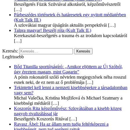
Beszélgetés Füzik Szilviával alkotásról, képzőművészetről
[…]
Párbeszédes történetek és határesetek egy nyitott médiatérben
(Kult Talk III.)
A szlovákiai magyar újságírás aktuális perspektívái
[…]
Talpra magyar! Beszélj róla (Kult Talk II.)
Kerekasztal-beszélgetés a trauma és az irodalom kapcsolatáról
[…]
Keresés:
Legfrissebb
Bőd Titanilla sportújságíró: „Amikor eljöttem az Új Szóból,
úgy éreztem magam, mint Gagarin”
A pónis rokonairól szóló névtelen megjegyzések néha rosszul
esnek neki, de ez nem az ő problémája
[…]
Tekintettel kell lenni a nemzeti kisebbségekre a társadalomban
vagy sem?
Michal Vašečka, Kristína Mojžišová és Michael Szatmary a
kisebbségi médiáról
[…]
Koszorús Rita képzőművész: Szlovákiában a kisebb közeg
nagyob rivalizálással jár
Beszélgetés Koszorús Ritával
[…]
Ravasz Ábel: Ha az állam nem tudja feltérképezni a
kisebbségeit, nem tud segíteni rajtuk