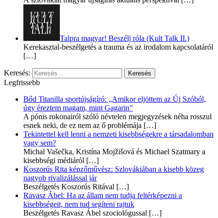
Talpra magyar! Beszélj róla (Kult Talk II.)
Kerekasztal-beszélgetés a trauma és az irodalom kapcsolatáról
[…]
Keresés:
Legfrissebb
Bőd Titanilla sportújságíró: „Amikor eljöttem az Új Szóból,
úgy éreztem magam, mint Gagarin”
A pónis rokonairól szóló névtelen megjegyzések néha rosszul
esnek neki, de ez nem az ő problémája
[…]
Tekintettel kell lenni a nemzeti kisebbségekre a társadalomban
vagy sem?
Michal Vašečka, Kristína Mojžišová és Michael Szatmary a
kisebbségi médiáról
[…]
Koszorús Rita képzőművész: Szlovákiában a kisebb közeg
nagyob rivalizálással jár
Beszélgetés Koszorús Ritával
[…]
Ravasz Ábel: Ha az állam nem tudja feltérképezni a
kisebbségeit, nem tud segíteni rajtuk
Beszélgetés Ravasz Ábel szociológussal
[…]