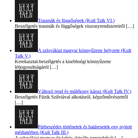
Traumák és függőségek (Kult Talk VI.)
Beszélgetés traumák és függőségek viszonyrendszereiről
[…]
A szlovákiai magyar könnyűzene helyzete (Kult
Talk V.)
Kerekasztal-beszélgetés a kisebbségi könnyűzene
létjogosultságáról
[…]
Változó rend és múlékony káosz (Kult Talk IV.)
Beszélgetés Füzik Szilviával alkotásról, képzőművészetről
[…]
Párbeszédes történetek és határesetek egy nyitott
médiatérben (Kult Talk III.)
A szlovákiai magyar újságírás aktuális perspektívái
[…]