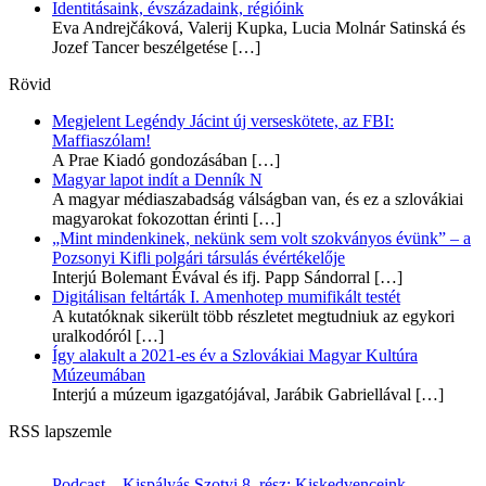
Identitásaink, évszázadaink, régióink
Eva Andrejčáková, Valerij Kupka, Lucia Molnár Satinská és
Jozef Tancer beszélgetése
[…]
Rövid
Megjelent Legéndy Jácint új verseskötete, az FBI:
Maffiaszólam!
A Prae Kiadó gondozásában
[…]
Magyar lapot indít a Denník N
A magyar médiaszabadság válságban van, és ez a szlovákiai
magyarokat fokozottan érinti
[…]
„Mint mindenkinek, nekünk sem volt szokványos évünk” – a
Pozsonyi Kifli polgári társulás évértékelője
Interjú Bolemant Évával és ifj. Papp Sándorral
[…]
Digitálisan feltárták I. Amenhotep mumifikált testét
A kutatóknak sikerült több részletet megtudniuk az egykori
uralkodóról
[…]
Így alakult a 2021-es év a Szlovákiai Magyar Kultúra
Múzeumában
Interjú a múzeum igazgatójával, Jarábik Gabriellával
[…]
RSS lapszemle
Podcast – Kispályás Szotyi 8. rész: Kiskedvenceink