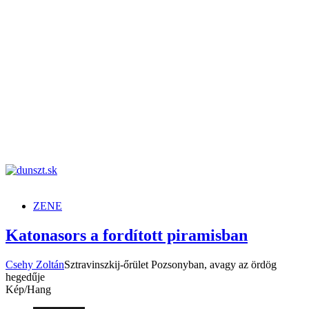
dunszt.sk
kultmag
ZENE
Katonasors a fordított piramisban
Csehy Zoltán
Sztravinszkij-őrület Pozsonyban, avagy az ördög
hegedűje
Kép/Hang