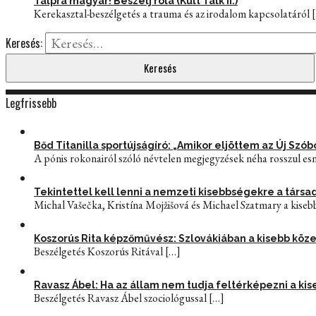
Talpra magyar! Beszélj róla (Kult Talk II.)
Kerekasztal-beszélgetés a trauma és az irodalom kapcsolatáról
[
Keresés:
Legfrissebb
Bőd Titanilla sportújságíró: „Amikor eljöttem az Új Sz
A pónis rokonairól szóló névtelen megjegyzések néha rosszul esn
Tekintettel kell lenni a nemzeti kisebbségekre a tár
Michal Vašečka, Kristína Mojžišová és Michael Szatmary a kiseb
Koszorús Rita képzőművész: Szlovákiában a kisebb közeg
Beszélgetés Koszorús Ritával
[…]
Ravasz Ábel: Ha az állam nem tudja feltérképezni a kis
Beszélgetés Ravasz Ábel szociológussal
[…]