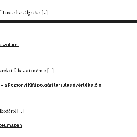
f Tancer beszélgetése
[…]
iaszólam!
arokat fokozottan érinti
[…]
a Pozsonyi Kifli polgári társulás évértékelője
alkodóról
[…]
Múzeumában