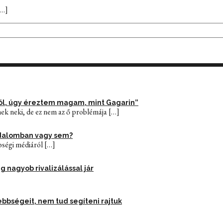
…]
óból, úgy éreztem magam, mint Gagarin”
ek neki, de ez nem az ő problémája
[…]
sadalomban vagy sem?
bségi médiáról
[…]
 nagyob rivalizálással jár
ebbségeit, nem tud segíteni rajtuk