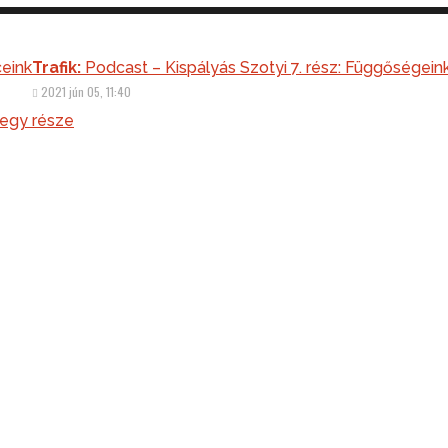
ceink
Podcast – Kispályás Szotyi 7. rész: Függőségein
2021 jún 05, 11:40
 egy része