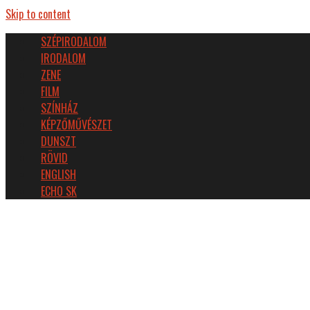
Skip to content
SZÉPIRODALOM
IRODALOM
ZENE
FILM
SZÍNHÁZ
KÉPZŐMŰVÉSZET
DUNSZT
RÖVID
ENGLISH
ECHO SK