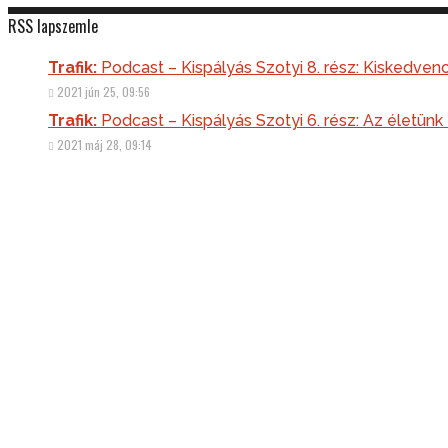
RSS lapszemle
Podcast – Kispályás Szotyi 8. rész: Kiskedven
2021 jún 25, 09:56
Podcast – Kispályás Szotyi 6. rész: Az életünk
2021 máj 28, 09:14