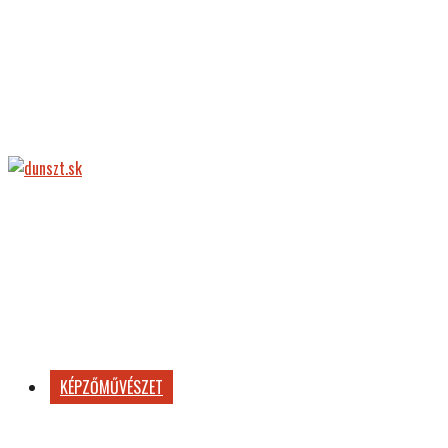
dunszt.sk
kultmag
KÉPZŐMŰVÉSZET