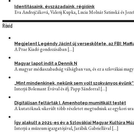
Identitásaink, évszázadaink, régióink
Eva Andrejčáková, Valerij Kupka, Lucia Molnár Satinská és Joze
Rövid
Megjelent Legéndy Jácint új verseskötete, az FBI: Maff
A Prae Kiadó gondozásában
[…]
Magyar lapot indít a Denník N
A magyar médiaszabadság válságban van, és ez a szlovákiai magy
„Mint mindenkinek, nekünk sem volt szokványos évünk” – 
Interjú Bolemant Évával és ifj. Papp Sándorral
[…]
Digitálisan feltárták I. Amenhotep mumifikált testét
A kutatóknak sikerült több részletet megtudniuk az egykori ur
Így alakult a 2021-es év a Szlovákiai Magyar Kultúra 
Interjú a múzeum igazgatójával, Jarábik Gabriellával
[…]