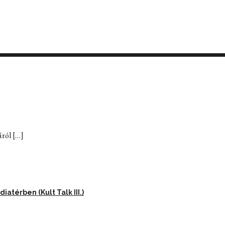
áról
[…]
térben (Kult Talk III.)