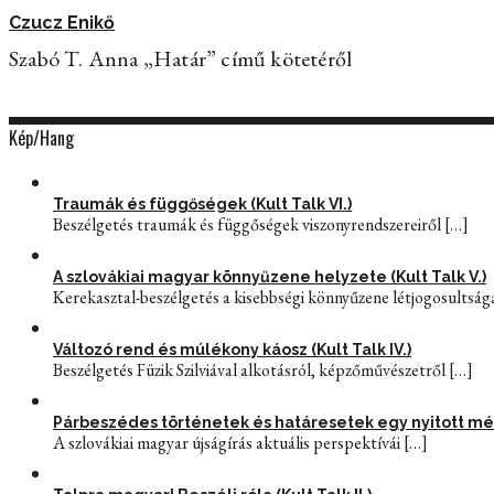
Czucz Enikő
Szabó T. Anna „Határ” című kötetéről
Kép/Hang
Traumák és függőségek (Kult Talk VI.)
Beszélgetés traumák és függőségek viszonyrendszereiről
[…]
A szlovákiai magyar könnyűzene helyzete (Kult Talk V.)
Kerekasztal-beszélgetés a kisebbségi könnyűzene létjogosultság
Változó rend és múlékony káosz (Kult Talk IV.)
Beszélgetés Füzik Szilviával alkotásról, képzőművészetről
[…]
Párbeszédes történetek és határesetek egy nyitott média
A szlovákiai magyar újságírás aktuális perspektívái
[…]