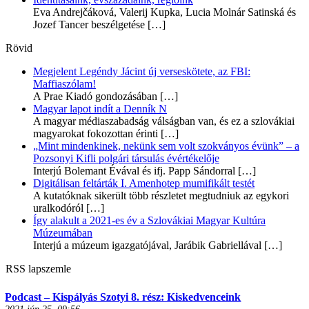
Eva Andrejčáková, Valerij Kupka, Lucia Molnár Satinská és
Jozef Tancer beszélgetése
[…]
Rövid
Megjelent Legéndy Jácint új verseskötete, az FBI:
Maffiaszólam!
A Prae Kiadó gondozásában
[…]
Magyar lapot indít a Denník N
A magyar médiaszabadság válságban van, és ez a szlovákiai
magyarokat fokozottan érinti
[…]
„Mint mindenkinek, nekünk sem volt szokványos évünk” – a
Pozsonyi Kifli polgári társulás évértékelője
Interjú Bolemant Évával és ifj. Papp Sándorral
[…]
Digitálisan feltárták I. Amenhotep mumifikált testét
A kutatóknak sikerült több részletet megtudniuk az egykori
uralkodóról
[…]
Így alakult a 2021-es év a Szlovákiai Magyar Kultúra
Múzeumában
Interjú a múzeum igazgatójával, Jarábik Gabriellával
[…]
RSS lapszemle
Podcast – Kispályás Szotyi 8. rész: Kiskedvenceink
2021 jún 25, 09:56