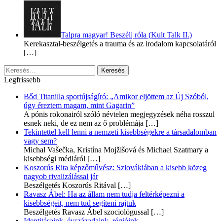
Talpra magyar! Beszélj róla (Kult Talk II.)
Kerekasztal-beszélgetés a trauma és az irodalom kapcsolatáról
[…]
Keresés:
Legfrissebb
Bőd Titanilla sportújságíró: „Amikor eljöttem az Új Szóból,
úgy éreztem magam, mint Gagarin”
A pónis rokonairól szóló névtelen megjegyzések néha rosszul
esnek neki, de ez nem az ő problémája
[…]
Tekintettel kell lenni a nemzeti kisebbségekre a társadalomban
vagy sem?
Michal Vašečka, Kristína Mojžišová és Michael Szatmary a
kisebbségi médiáról
[…]
Koszorús Rita képzőművész: Szlovákiában a kisebb közeg
nagyob rivalizálással jár
Beszélgetés Koszorús Ritával
[…]
Ravasz Ábel: Ha az állam nem tudja feltérképezni a
kisebbségeit, nem tud segíteni rajtuk
Beszélgetés Ravasz Ábel szociológussal
[…]
Identitásaink, évszázadaink, régióink