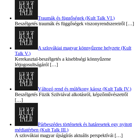
Traumák és függőségek (Kult Talk VI.)
Beszélgetés traumák és függőségek viszonyrendszereiről
[…]
A szlovákiai magyar könnyűzene helyzete (Kult
Talk V.)
Kerekasztal-beszélgetés a kisebbségi könnyűzene
létjogosultságáról
[…]
Változó rend és múlékony káosz (Kult Talk IV.)
Beszélgetés Füzik Szilviával alkotásról, képzőművészetről
[…]
Párbeszédes történetek és határesetek egy nyitott
médiatérben (Kult Talk III.)
A szlovákiai magyar újságírás aktuális perspektívái
[…]