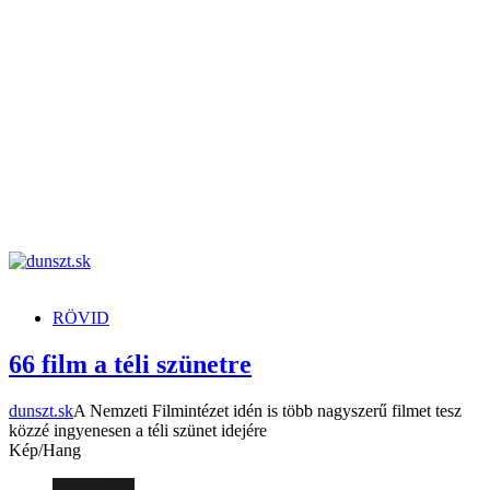
dunszt.sk
kultmag
RÖVID
66 film a téli szünetre
dunszt.sk
A Nemzeti Filmintézet idén is több nagyszerű filmet tesz
közzé ingyenesen a téli szünet idejére
Kép/Hang