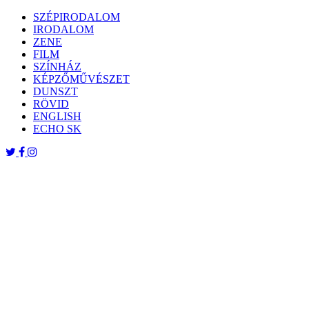
Skip
SZÉPIRODALOM
to
IRODALOM
content
ZENE
FILM
SZÍNHÁZ
KÉPZŐMŰVÉSZET
DUNSZT
RÖVID
ENGLISH
ECHO SK