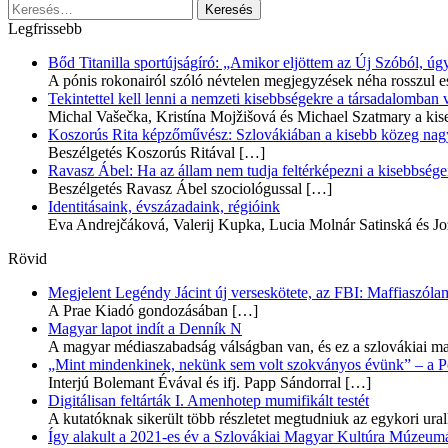
Keresés:
Legfrissebb
Bőd Titanilla sportújságíró: „Amikor eljöttem az Új Szóból, 
A pónis rokonairól szóló névtelen megjegyzések néha rosszul e
Tekintettel kell lenni a nemzeti kisebbségekre a társadalomban
Michal Vašečka, Kristína Mojžišová és Michael Szatmary a kis
Koszorús Rita képzőművész: Szlovákiában a kisebb közeg nagyo
Beszélgetés Koszorús Ritával
[…]
Ravasz Ábel: Ha az állam nem tudja feltérképezni a kisebbségeit
Beszélgetés Ravasz Ábel szociológussal
[…]
Identitásaink, évszázadaink, régióink
Eva Andrejčáková, Valerij Kupka, Lucia Molnár Satinská és Jo
Rövid
Megjelent Legéndy Jácint új verseskötete, az FBI: Maffiaszóla
A Prae Kiadó gondozásában
[…]
Magyar lapot indít a Denník N
A magyar médiaszabadság válságban van, és ez a szlovákiai ma
„Mint mindenkinek, nekünk sem volt szokványos évünk” – a Pozs
Interjú Bolemant Évával és ifj. Papp Sándorral
[…]
Digitálisan feltárták I. Amenhotep mumifikált testét
A kutatóknak sikerült több részletet megtudniuk az egykori ur
Így alakult a 2021-es év a Szlovákiai Magyar Kultúra Múzeum