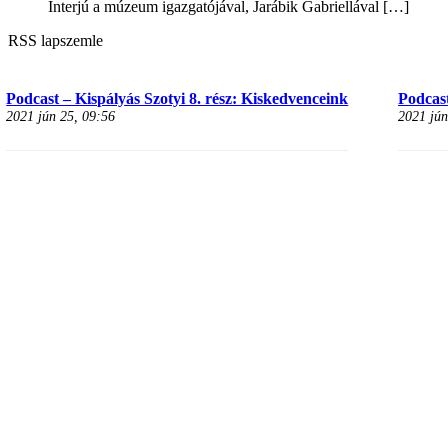
Interjú a múzeum igazgatójával, Jarábik Gabriellával
[…]
RSS lapszemle
Podcast – Kispályás Szotyi 8. rész: Kiskedvenceink
Podcast
2021 jún 25, 09:56
2021 jún