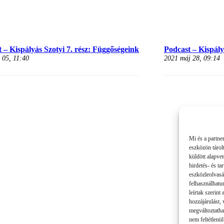
 – Kispályás Szotyi 7. rész: Függőségeink
Podcast – Kispályá
 05, 11:40
2021 máj 28, 09:14
Mi és a partne
eszközön tárol
küldött alapve
hirdetés- és t
eszközleolvasá
felhasználhatu
leírtak szerint
hozzájárulást,
megváltoztatha
nem feltétlenül