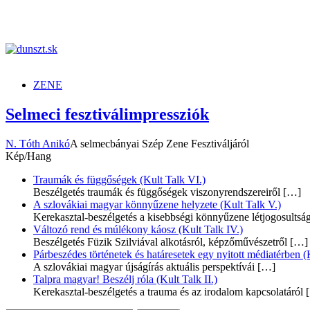
dunszt.sk
kultmag
ZENE
Selmeci fesztiválimpressziók
N. Tóth Anikó
A selmecbányai Szép Zene Fesztiváljáról
Kép/Hang
Traumák és függőségek (Kult Talk VI.)
Beszélgetés traumák és függőségek viszonyrendszereiről
[…]
A szlovákiai magyar könnyűzene helyzete (Kult Talk V.)
Kerekasztal-beszélgetés a kisebbségi könnyűzene létjogosultsá
Változó rend és múlékony káosz (Kult Talk IV.)
Beszélgetés Füzik Szilviával alkotásról, képzőművészetről
[…]
Párbeszédes történetek és határesetek egy nyitott médiatérben (K
A szlovákiai magyar újságírás aktuális perspektívái
[…]
Talpra magyar! Beszélj róla (Kult Talk II.)
Kerekasztal-beszélgetés a trauma és az irodalom kapcsolatáról
[