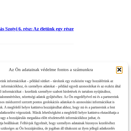
s Szotyi 6. rész: Az életünk egy része
Az Ön adatainak védelme fontos a számunkra
reink információkat – például sütiket – tárolunk egy eszközön vagy hozzáférünk az
t információkhoz, és személyes adatokat – például egyedi azonosítókat és az eszköz által
tő információkat – kezelünk személyre szabott hirdetések és tartalom nyújtásához,
artalomméréshez, nézettségi adatok gyűjtéséhez. Az Ön engedélyével mi és a partnereink
sos módszerrel szerzett pontos geolokációs adatokat és azonosítási információkat is
nk. A megfelelő helyre kattintva hozzájárulhat ahhoz, hogy mi és a partnereink a fent
 adatkezelést végezzünk. Másik lehetőségként a megfelelő helyre kattintva elutasíthatja a
 vagy a hozzájárulás megadása előtt részletesebb információkhoz juthat, és
tja beállításait. Felhívjuk figyelmét, hogy személyes adatainak bizonyos kezeléséhez
 szükséges az Ön hozzájárulása, de jogában áll tiltakozni az ilyen jellegű adatkezelés