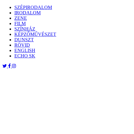
Skip
SZÉPIRODALOM
to
IRODALOM
content
ZENE
FILM
SZÍNHÁZ
KÉPZŐMŰVÉSZET
DUNSZT
RÖVID
ENGLISH
ECHO SK