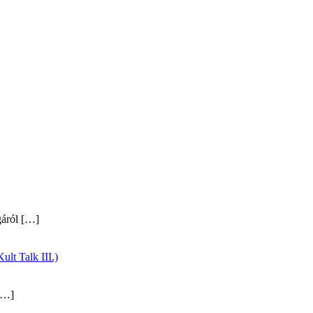
gáról
[…]
ult Talk III.)
…]