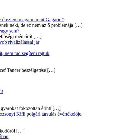
úgy éreztem magam, mint Gagarin”
snek neki, de ez nem az ő problémája
[…]
 vagy sem?
ebbségi médiáról
[…]
b rivalizálással jár
, nem tud segíteni rajtuk
zef Tancer beszélgetése
[…]
m!
gyarokat fokozottan érinti
[…]
onyi Kifli polgári társulás évértékelője
alkodóról
[…]
ában