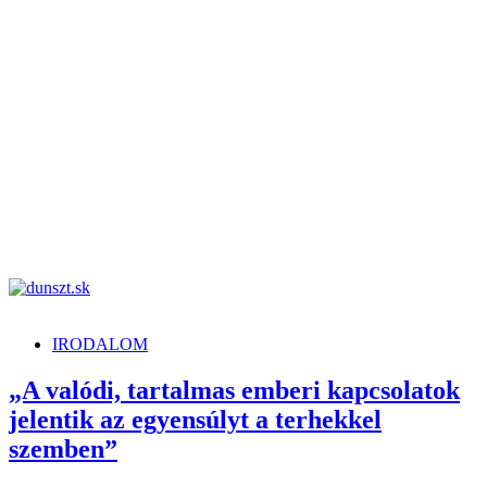
dunszt.sk
kultmag
IRODALOM
„A valódi, tartalmas emberi kapcsolatok
jelentik az egyensúlyt a terhekkel
szemben”