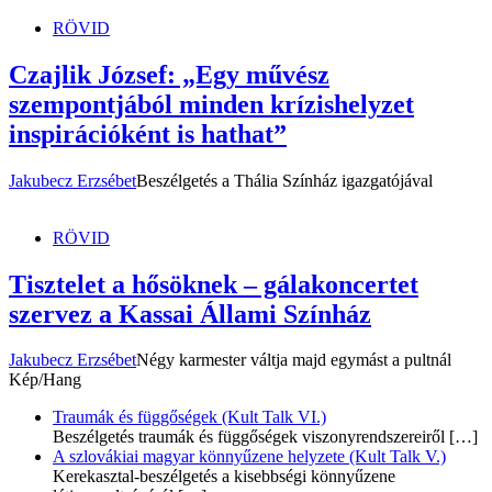
RÖVID
Czajlik József: „Egy művész
szempontjából minden krízishelyzet
inspirációként is hathat”
Jakubecz Erzsébet
Beszélgetés a Thália Színház igazgatójával
RÖVID
Tisztelet a hősöknek – gálakoncertet
szervez a Kassai Állami Színház
Jakubecz Erzsébet
Négy karmester váltja majd egymást a pultnál
Kép/Hang
Traumák és függőségek (Kult Talk VI.)
Beszélgetés traumák és függőségek viszonyrendszereiről
[…]
A szlovákiai magyar könnyűzene helyzete (Kult Talk V.)
Kerekasztal-beszélgetés a kisebbségi könnyűzene