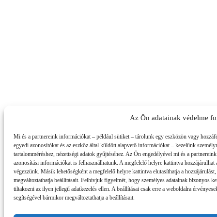
Az Ön adatainak védelme fo
Mi és a partnereink információkat – például sütiket – tárolunk egy eszközön vagy hozzáf
egyedi azonosítókat és az eszköz által küldött alapvető információkat – kezelünk személyre
tartalomméréshez, nézettségi adatok gyűjtéséhez. Az Ön engedélyével mi és a partnereink
azonosítási információkat is felhasználhatunk. A megfelelő helyre kattintva hozzájárulhat a
végezzünk. Másik lehetőségként a megfelelő helyre kattintva elutasíthatja a hozzájárulást
megváltoztathatja beállításait. Felhívjuk figyelmét, hogy személyes adatainak bizonyos ke
tiltakozni az ilyen jellegű adatkezelés ellen. A beállításai csak erre a weboldalra érvény
segítségével bármikor megváltoztathatja a beállításait.