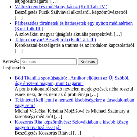
létjogosultságáról
[…]
Változó rend és múlékony káosz (Kult Talk IV.)
Beszélgetés Füzik Szilviával alkotásról, képzőművészetről
[…]
Párbeszédes történetek és határesetek egy nyitott médiatérben
(Kult Talk III.)
A szlovákiai magyar újságírás aktuális perspektívái
[…]
Talpra magyar! Beszélj róla (Kult Talk II.)
Kerekasztal-beszélgetés a trauma és az irodalom kapcsolatáról
[…]
Keresés:
Legfrissebb
Bőd Titanilla sportújságíró: „Amikor eljöttem az Új Szóból,
úgy éreztem magam, mint Gagarin”
A pónis rokonairól szóló névtelen megjegyzések néha rosszul
esnek neki, de ez nem az ő problémája
[…]
Tekintettel kell lenni a nemzeti kisebbségekre a társadalomban
vagy sem?
Michal Vašečka, Kristína Mojžišová és Michael Szatmary a
kisebbségi médiáról
[…]
Koszorús Rita képzőművész: Szlovákiában a kisebb közeg
nagyob rivalizálással jár
Beszélgetés Koszorús Ritával
[…]