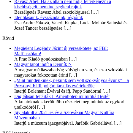
Ravasz Ábel: Ha az állam nem tudja feltérképezni a
kisebbségeit, nem tud segíteni rajtuk
Beszélgetés Ravasz Ábel szociológussal
[…]
Identitásaink, évszázadaink, régióink
Eva Andrejčáková, Valerij Kupka, Lucia Molnár Satinská és
Jozef Tancer beszélgetése
[…]
Rövid
Megjelent Legéndy Jácint új verseskötete, az FBI:
Maffiaszólam!
A Prae Kiadó gondozásában
[…]
Magyar lapot indít a Denník N
A magyar médiaszabadság válságban van, és ez a szlovákiai
magyarokat fokozottan érinti
[…]
„Mint mindenkinek, nekünk sem volt szokványos évünk” – a
Pozsonyi Kifli polgári társulás évértékelője
Interjú Bolemant Évával és ifj. Papp Sándorral
[…]
Digitálisan feltárták I. Amenhotep mumifikált testét
A kutatóknak sikerült több részletet megtudniuk az egykori
uralkodóról
[…]
Így alakult a 2021-es év a Szlovákiai Magyar Kultúra
Múzeumában
Interjú a múzeum igazgatójával, Jarábik Gabriellával
[…]