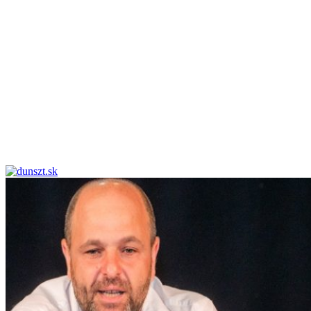
dunszt.sk
kultmag