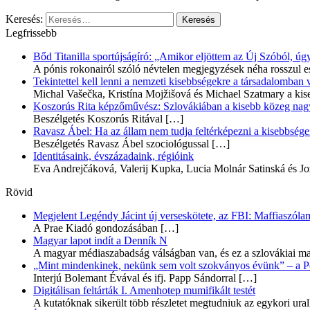
Keresés:
Legfrissebb
Bőd Titanilla sportújságíró: „Amikor eljöttem az Új Szóból, 
A pónis rokonairól szóló névtelen megjegyzések néha rosszul e
Tekintettel kell lenni a nemzeti kisebbségekre a társadalomban
Michal Vašečka, Kristína Mojžišová és Michael Szatmary a kis
Koszorús Rita képzőművész: Szlovákiában a kisebb közeg nagyo
Beszélgetés Koszorús Ritával
[…]
Ravasz Ábel: Ha az állam nem tudja feltérképezni a kisebbségeit
Beszélgetés Ravasz Ábel szociológussal
[…]
Identitásaink, évszázadaink, régióink
Eva Andrejčáková, Valerij Kupka, Lucia Molnár Satinská és Jo
Rövid
Megjelent Legéndy Jácint új verseskötete, az FBI: Maffiaszóla
A Prae Kiadó gondozásában
[…]
Magyar lapot indít a Denník N
A magyar médiaszabadság válságban van, és ez a szlovákiai ma
„Mint mindenkinek, nekünk sem volt szokványos évünk” – a Pozs
Interjú Bolemant Évával és ifj. Papp Sándorral
[…]
Digitálisan feltárták I. Amenhotep mumifikált testét
A kutatóknak sikerült több részletet megtudniuk az egykori ur