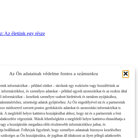
sz: Az életünk egy része
Az Ön adatainak védelme fontos a számunkra
reink információkat – például sütiket – tárolunk egy eszközön vagy hozzáférünk az
t információkhoz, és személyes adatokat – például egyedi azonosítókat és az eszköz által
tő információkat – kezelünk személyre szabott hirdetések és tartalom nyújtásához,
artalomméréshez, nézettségi adatok gyűjtéséhez. Az Ön engedélyével mi és a partnereink
sos módszerrel szerzett pontos geolokációs adatokat és azonosítási információkat is
nk. A megfelelő helyre kattintva hozzájárulhat ahhoz, hogy mi és a partnereink a fent
 adatkezelést végezzünk. Másik lehetőségként a megfelelő helyre kattintva elutasíthatja a
 vagy a hozzájárulás megadása előtt részletesebb információkhoz juthat, és
tja beállításait. Felhívjuk figyelmét, hogy személyes adatainak bizonyos kezeléséhez
 szükséges az Ön hozzájárulása, de jogában áll tiltakozni az ilyen jellegű adatkezelés