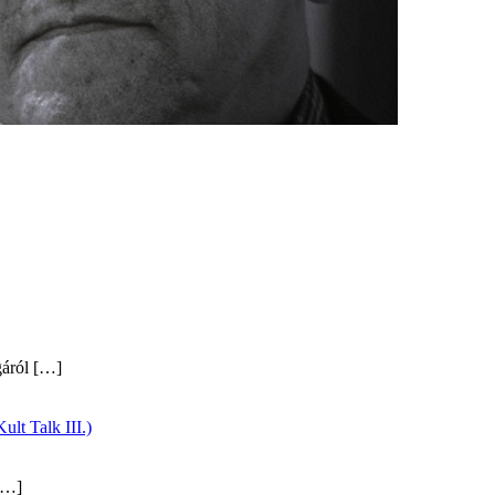
gáról
[…]
ult Talk III.)
…]