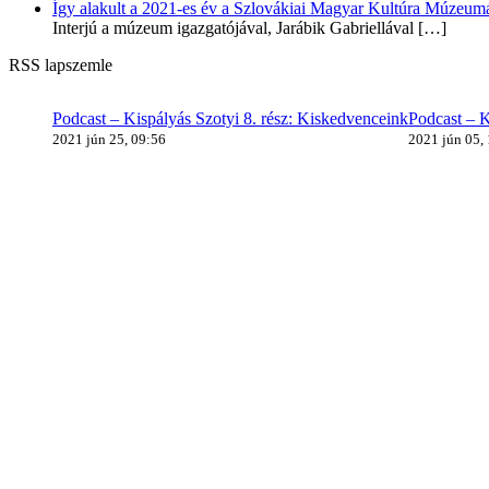
Így alakult a 2021-es év a Szlovákiai Magyar Kultúra Múzeum
Interjú a múzeum igazgatójával, Jarábik Gabriellával
[…]
RSS lapszemle
Podcast – Kispályás Szotyi 8. rész: Kiskedvenceink
Podcast – K
2021 jún 25, 09:56
2021 jún 05,