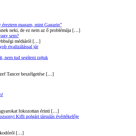
úgy éreztem magam, mint Gagarin”
snek neki, de ez nem az ő problémája
[…]
 vagy sem?
ebbségi médiáról
[…]
b rivalizálással jár
, nem tud segíteni rajtuk
zef Tancer beszélgetése
[…]
m!
gyarokat fokozottan érinti
[…]
onyi Kifli polgári társulás évértékelője
alkodóról
[…]