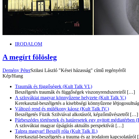
IRODALOM
A megírt fölösleg
Demény Péter
Szilasi László "Kései házasság" című regényéről
Kép/Hang
Traumák és függőségek (Kult Talk VI.)
Beszélgetés traumák és függőségek viszonyrendszereiről
[…]
A szlovákiai magyar könnyűzene helyzete (Kult Talk V.)
Kerekasztal-beszélgetés a kisebbségi könnyűzene létjogosultsá
Változó rend és múlékony káosz (Kult Talk IV.)
Beszélgetés Füzik Szilviával alkotásról, képzőművészetről
[…]
Párbeszédes történetek és határesetek egy nyitott médiatérben (K
A szlovákiai magyar újságírás aktuális perspektívái
[…]
Talpra magyar! Beszélj róla (Kult Talk II.)
Kerekasztal-beszélgetés a trauma és az irodalom kapcsolatáról
[