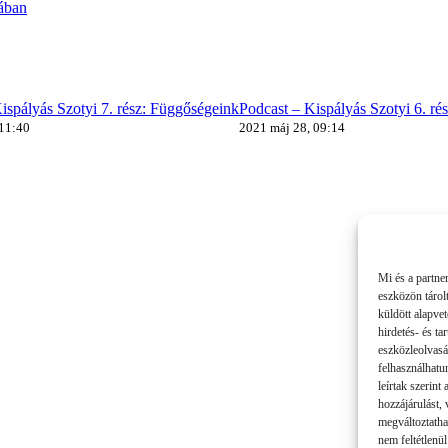
ában
ispályás Szotyi 7. rész: Függőségeink
Podcast – Kispályás Szotyi 6. ré
 11:40
2021 máj 28, 09:14
Mi és a partne
eszközön tárol
küldött alapve
hirdetés- és t
eszközleolvasá
felhasználhatu
leírtak szerint
hozzájárulást,
megváltoztatha
nem feltétlenül