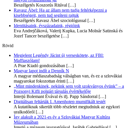
Beszélgetés Koszorús Ritával
[…]
Ravasz Ábel: Ha az állam nem tudja feltérképezni a
kisebbségeit, nem tud segíteni rajtuk
Beszélgetés Ravasz Ábel szociológussal
[…]
Identitásaink, évszázadaink, régióink
Eva Andrejčáková, Valerij Kupka, Lucia Molnár Satinská és
Jozef Tancer beszélgetése
[…]
Rövid
Megjelent Legéndy Jácint új verseskötete, az FBI:
Maffiaszólam!
A Prae Kiadó gondozásában
[…]
Magyar lapot indít a Denník N
A magyar médiaszabadság válságban van, és ez a szlovákiai
magyarokat fokozottan érinti
[…]
„Mint mindenkinek, nekünk sem volt szokványos évünk” – a
Pozsonyi Kifli polgári társulás évértékelője
Interjú Bolemant Évával és ifj. Papp Sándorral
[…]
Digitálisan feltárták I. Amenhotep mumifikált testét
A kutatóknak sikerült több részletet megtudniuk az egykori
uralkodóról
[…]
Így alakult a 2021-es év a Szlovákiai Magyar Kultúra
Múzeumában
Interjú a múzeum igazgatójával, Jarábik Gabriellával
[…]