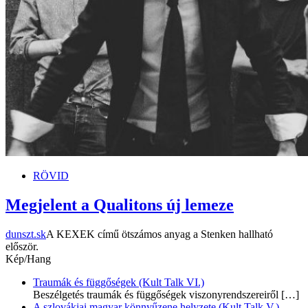
RÖVID
Megjelent a Qualitons új lemeze
dunszt.sk
A KEXEK című ötszámos anyag a Stenken hallható
először.
Kép/Hang
Traumák és függőségek (Kult Talk VI.)
Beszélgetés traumák és függőségek viszonyrendszereiről
[…]
A szlovákiai magyar könnyűzene helyzete (Kult Talk V.)