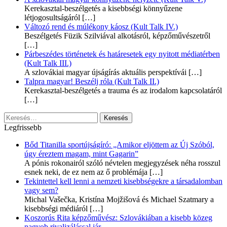
Kerekasztal-beszélgetés a kisebbségi könnyűzene
létjogosultságáról
[…]
Változó rend és múlékony káosz (Kult Talk IV.)
Beszélgetés Füzik Szilviával alkotásról, képzőművészetről
[…]
Párbeszédes történetek és határesetek egy nyitott médiatérben
(Kult Talk III.)
A szlovákiai magyar újságírás aktuális perspektívái
[…]
Talpra magyar! Beszélj róla (Kult Talk II.)
Kerekasztal-beszélgetés a trauma és az irodalom kapcsolatáról
[…]
Keresés:
Legfrissebb
Bőd Titanilla sportújságíró: „Amikor eljöttem az Új Szóból,
úgy éreztem magam, mint Gagarin”
A pónis rokonairól szóló névtelen megjegyzések néha rosszul
esnek neki, de ez nem az ő problémája
[…]
Tekintettel kell lenni a nemzeti kisebbségekre a társadalomban
vagy sem?
Michal Vašečka, Kristína Mojžišová és Michael Szatmary a
kisebbségi médiáról
[…]
Koszorús Rita képzőművész: Szlovákiában a kisebb közeg
nagyob rivalizálással jár