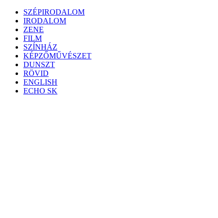
Skip
SZÉPIRODALOM
to
IRODALOM
content
ZENE
FILM
SZÍNHÁZ
KÉPZŐMŰVÉSZET
DUNSZT
RÖVID
ENGLISH
ECHO SK