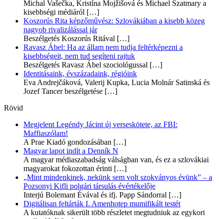
Michal Vašečka, Kristína Mojžišová és Michael Szatmary a
kisebbségi médiáról
[…]
Koszorús Rita képzőművész: Szlovákiában a kisebb közeg
nagyob rivalizálással jár
Beszélgetés Koszorús Ritával
[…]
Ravasz Ábel: Ha az állam nem tudja feltérképezni a
kisebbségeit, nem tud segíteni rajtuk
Beszélgetés Ravasz Ábel szociológussal
[…]
Identitásaink, évszázadaink, régióink
Eva Andrejčáková, Valerij Kupka, Lucia Molnár Satinská és
Jozef Tancer beszélgetése
[…]
Rövid
Megjelent Legéndy Jácint új verseskötete, az FBI:
Maffiaszólam!
A Prae Kiadó gondozásában
[…]
Magyar lapot indít a Denník N
A magyar médiaszabadság válságban van, és ez a szlovákiai
magyarokat fokozottan érinti
[…]
„Mint mindenkinek, nekünk sem volt szokványos évünk” – a
Pozsonyi Kifli polgári társulás évértékelője
Interjú Bolemant Évával és ifj. Papp Sándorral
[…]
Digitálisan feltárták I. Amenhotep mumifikált testét
A kutatóknak sikerült több részletet megtudniuk az egykori