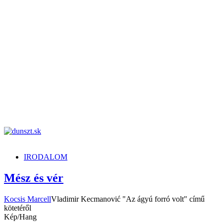
dunszt.sk
kultmag
IRODALOM
Mész és vér
Kocsis Marcell
Vladimir Kecmanović "Az ágyú forró volt" című
kötetéről
Kép/Hang