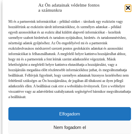
Az Ön adatainak védelme fontos
a számunkra
Mi és a partnereink információkat – például sütiket – tárolunk egy eszközön vagy
hozzáférünk az eszközön tárolt információkhoz, és személyes adatokat – például
egyedi azonosítókat és az eszköz által küldött alapvető információkat – kezelünk
személyre szabott hirdetések és tartalom nyújtásához, hirdetés- és tartalomméréshez,
nézettségi adatok gyűjtéséhez. Az Ön engedélyével mi és a partnereink
eszközleolvasásos módszerrel szerzett pontos geolokációs adatokat és azonosítási
információkat is felhasználhatunk. A megfelelő helyre kattintva hozzájárulhat ahhoz,
hogy mi és a partnereink a fent leírtak szerint adatkezelést végezzünk. Másik
lehetőségként a megfelelő helyre kattintva elutasíthatja a hozzájárulást, vagy a
hozzájárulás megadása előtt részletesebb információkhoz juthat, és megváltoztathatja
beállításait. Felhívjuk figyelmét, hogy személyes adatainak bizonyos kezeléséhez nem
feltétlenül szükséges az Ön hozzájárulása, de jogában áll tiltakozni az ilyen jellegű
adatkezelés ellen. A beállításai csak erre a weboldalra érvényesek. Erre a webhelyre
visszatérve vagy az adatvédelmi szabályzatunk segítségével bármikor megváltoztathatja
a beállításait.
Elfogadom
Impresszum
Partnereink
Nem fogadom el
Szerzői jogok, adatvédelem