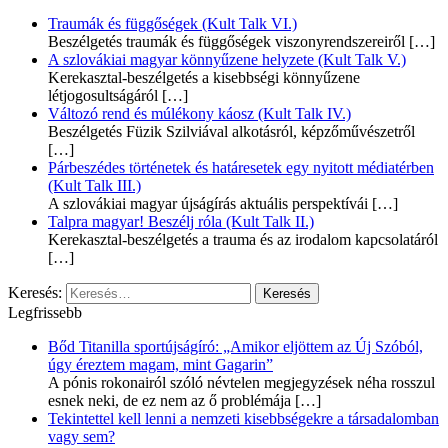
Traumák és függőségek (Kult Talk VI.)
Beszélgetés traumák és függőségek viszonyrendszereiről
[…]
A szlovákiai magyar könnyűzene helyzete (Kult Talk V.)
Kerekasztal-beszélgetés a kisebbségi könnyűzene
létjogosultságáról
[…]
Változó rend és múlékony káosz (Kult Talk IV.)
Beszélgetés Füzik Szilviával alkotásról, képzőművészetről
[…]
Párbeszédes történetek és határesetek egy nyitott médiatérben
(Kult Talk III.)
A szlovákiai magyar újságírás aktuális perspektívái
[…]
Talpra magyar! Beszélj róla (Kult Talk II.)
Kerekasztal-beszélgetés a trauma és az irodalom kapcsolatáról
[…]
Keresés:
Legfrissebb
Bőd Titanilla sportújságíró: „Amikor eljöttem az Új Szóból,
úgy éreztem magam, mint Gagarin”
A pónis rokonairól szóló névtelen megjegyzések néha rosszul
esnek neki, de ez nem az ő problémája
[…]
Tekintettel kell lenni a nemzeti kisebbségekre a társadalomban
vagy sem?