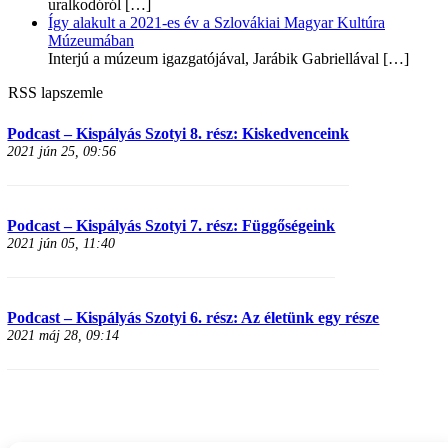
uralkodóról
[…]
Így alakult a 2021-es év a Szlovákiai Magyar Kultúra
Múzeumában
Interjú a múzeum igazgatójával, Jarábik Gabriellával
[…]
RSS lapszemle
Podcast – Kispályás Szotyi 8. rész: Kiskedvenceink
2021 jún 25, 09:56
Podcast – Kispályás Szotyi 7. rész: Függőségeink
2021 jún 05, 11:40
Podcast – Kispályás Szotyi 6. rész: Az életünk egy része
2021 máj 28, 09:14