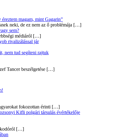
úgy éreztem magam, mint Gagarin”
snek neki, de ez nem az ő problémája
[…]
 vagy sem?
ebbségi médiáról
[…]
b rivalizálással jár
, nem tud segíteni rajtuk
zef Tancer beszélgetése
[…]
m!
gyarokat fokozottan érinti
[…]
onyi Kifli polgári társulás évértékelője
alkodóról
[…]
ában