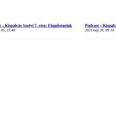
 – Kispályás Szotyi 7. rész: Függőségeink
Podcast – Kispályá
 05, 11:40
2021 máj 28, 09:14