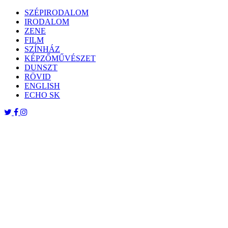
Skip
SZÉPIRODALOM
to
IRODALOM
content
ZENE
FILM
SZÍNHÁZ
KÉPZŐMŰVÉSZET
DUNSZT
RÖVID
ENGLISH
ECHO SK