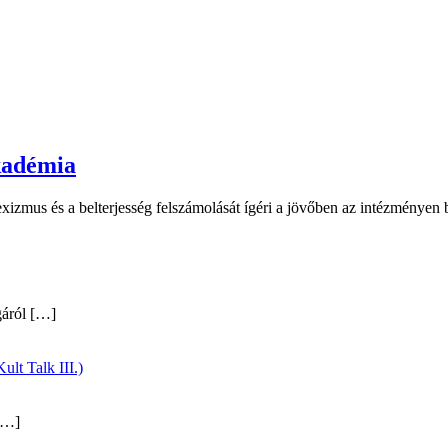
kadémia
xizmus és a belterjesség felszámolását ígéri a jövőben az intézményen 
gáról
[…]
ult Talk III.)
…]