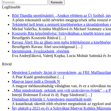
Keresés:
Legfrissebb
Bőd Titanilla sportújságíró: „Amikor eljöttem az Új Szóból, 
A pónis rokonairól szóló névtelen megjegyzések néha rosszul e
Tekintettel kell lenni a nemzeti kisebbségekre a társadalomban
Michal Vašečka, Kristína Mojžišová és Michael Szatmary a kis
Koszorús Rita képzőművész: Szlovákiában a kisebb közeg nagyo
Beszélgetés Koszorús Ritával
[…]
Ravasz Ábel: Ha az állam nem tudja feltérképezni a kisebbségeit
Beszélgetés Ravasz Ábel szociológussal
[…]
Identitásaink, évszázadaink, régióink
Eva Andrejčáková, Valerij Kupka, Lucia Molnár Satinská és Jo
Rövid
Megjelent Legéndy Jácint új verseskötete, az FBI: Maffiaszóla
A Prae Kiadó gondozásában
[…]
Magyar lapot indít a Denník N
A magyar médiaszabadság válságban van, és ez a szlovákiai ma
„Mint mindenkinek, nekünk sem volt szokványos évünk” – a Pozs
Interjú Bolemant Évával és ifj. Papp Sándorral
[…]
Digitálisan feltárták I. Amenhotep mumifikált testét
A kutatóknak sikerült több részletet megtudniuk az egykori ur
Így alakult a 2021-es év a Szlovákiai Magyar Kultúra Múzeum