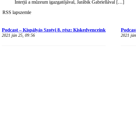
Interjú a múzeum igazgatójával, Jarábik Gabriellával
[…]
RSS lapszemle
Podcast – Kispályás Szotyi 8. rész: Kiskedvenceink
Podcast
2021 jún 25, 09:56
2021 jún