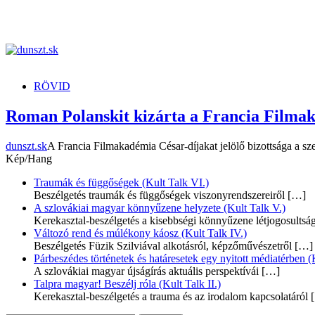
dunszt.sk
kultmag
RÖVID
Roman Polanskit kizárta a Francia Filma
dunszt.sk
A Francia Filmakadémia César-díjakat jelölő bizottsága a sze
Kép/Hang
Traumák és függőségek (Kult Talk VI.)
Beszélgetés traumák és függőségek viszonyrendszereiről
[…]
A szlovákiai magyar könnyűzene helyzete (Kult Talk V.)
Kerekasztal-beszélgetés a kisebbségi könnyűzene létjogosultsá
Változó rend és múlékony káosz (Kult Talk IV.)
Beszélgetés Füzik Szilviával alkotásról, képzőművészetről
[…]
Párbeszédes történetek és határesetek egy nyitott médiatérben (K
A szlovákiai magyar újságírás aktuális perspektívái
[…]
Talpra magyar! Beszélj róla (Kult Talk II.)
Kerekasztal-beszélgetés a trauma és az irodalom kapcsolatáról
[